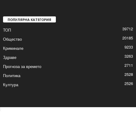
ПОПУЛЯРНА КАТЕГОРИЯ
39712
ТОП
20185
Общество
9233
Криминале
3263
Здраве
2711
Прогноза за времето
2528
Политика
2526
Култура
Контакти
Реклама
© © 2017 24Shumen.COM. Изработка и поддръжка от
Timag.EU
и
CHOCHEV TEAM