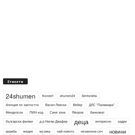
Етикети
24shumen
Koncert
shumen24
Simfonieta
Агенция по заетостта
Васил Левски
Вебер
ДЛС "Паламара"
Менделсон
ПИН-код
Синя зона
Яворов
банкомат
деца
български филми
д-р Нигяр Джафер
интересно
кадри
новини
кражба
медия
музика
най-новото
незаконна сеч