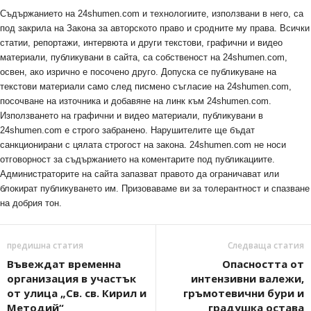
Съдържанието на 24shumen.com и технологиите, използвани в него, са
под закрила на Закона за авторското право и сродните му права. Всички
статии, репортажи, интервюта и други текстови, графични и видео
материали, публикувани в сайта, са собственост на 24shumen.com,
освен, ако изрично е посочено друго. Допуска се публикуване на
текстови материали само след писмено съгласие на 24shumen.com,
посочване на източника и добавяне на линк към 24shumen.com.
Използването на графични и видео материали, публикувани в
24shumen.com е строго забранено. Нарушителите ще бъдат
санкционирани с цялата строгост на закона. 24shumen.com не носи
отговорност за съдържанието на коментарите под публикациите.
Администраторите на сайта запазват правото да ограничават или
блокират публикуването им. Призоваваме ви за толерантност и спазване
на добрия тон.
предишна статия
Следваща статия
Въвеждат временна
Опасността от
организация в участък
интензивни валежи,
от улица „Св. св. Кирил и
гръмотевични бури и
Методий“
градушка остава