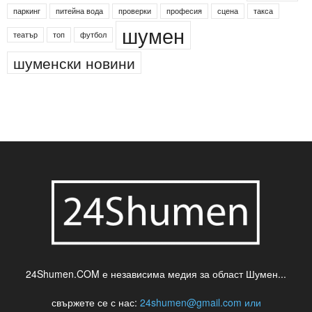
паркинг
питейна вода
проверки
професия
сцена
такса
шумен
театър
топ
футбол
шуменски новини
24Shumen.COM е независима медия за област Шумен...
свържете се с нас:
24shumen@gmail.com или