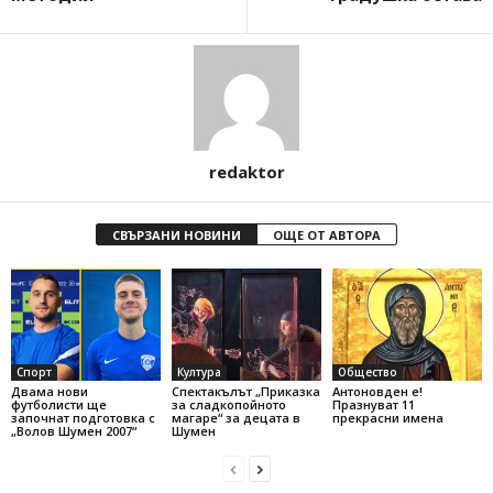
redaktor
СВЪРЗАНИ НОВИНИ
ОЩЕ ОТ АВТОРА
Спорт
Култура
Общество
Двама нови
Спектакълът „Приказка
Антоновден е!
футболисти ще
за сладкопойното
Празнуват 11
започнат подготовка с
магаре“ за децата в
прекрасни имена
„Волов Шумен 2007“
Шумен