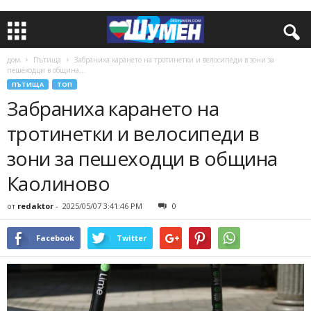
дом
Пътища
Забраниха карането на тротинетки и велосипеди в зони за
пешеходци в община...
ПЪТИЩА
ТОП
Забраниха карането на
тротинетки и велосипеди в
зони за пешеходци в община
Каолиново
от
redaktor
-
2025/05/07 3:41:46 PM
0
Facebook
Twitter