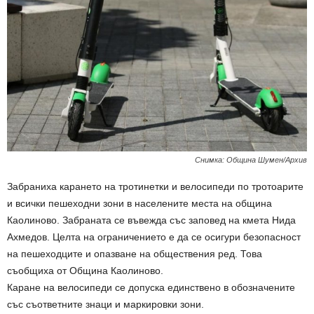
Снимка: Община Шумен/Архив
Забраниха карането на тротинетки и велосипеди по тротоарите
и всички пешеходни зони в населените места на община
Каолиново. Забраната се въвежда със заповед на кмета Нида
Ахмедов. Целта на ограничението е да се осигури безопасност
на пешеходците и опазване на обществения ред. Това
съобщиха от Община Каолиново.
Каране на велосипеди се допуска единствено в обозначените
със съответните знаци и маркировки зони.