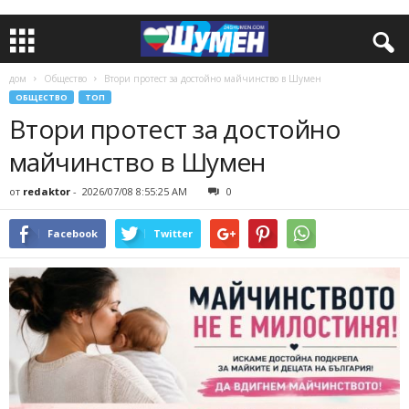
дом
Общество
Втори протест за достойно майчинство в Шумен
ОБЩЕСТВО
ТОП
Втори протест за достойно
майчинство в Шумен
от
redaktor
-
2026/07/08 8:55:25 AM
0
Facebook
Twitter