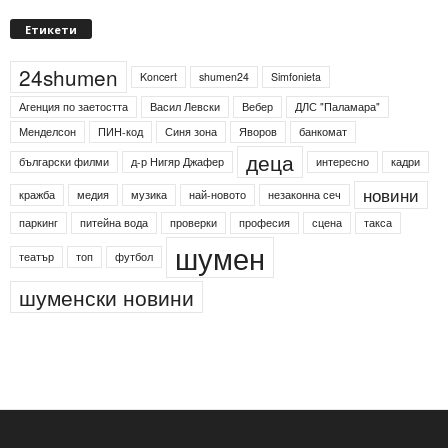
Етикети
24shumen
Koncert
shumen24
Simfonieta
Агенция по заетостта
Васил Левски
Вебер
ДЛС "Паламара"
Менделсон
ПИН-код
Синя зона
Яворов
банкомат
деца
български филми
д-р Нигяр Джафер
интересно
кадри
новини
кражба
медия
музика
най-новото
незаконна сеч
паркинг
питейна вода
проверки
професия
сцена
такса
шумен
театър
топ
футбол
шуменски новини