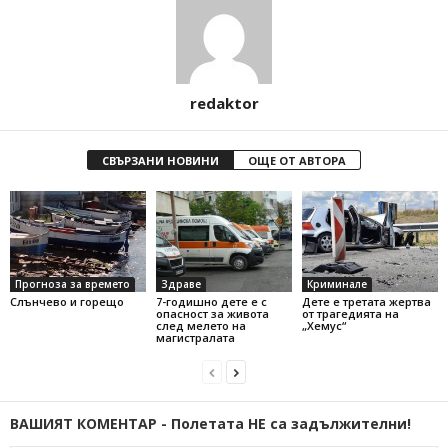
redaktor
СВЪРЗАНИ НОВИНИ
ОЩЕ ОТ АВТОРА
Прогноза за времето
Здраве
Криминале
Слънчево и горещо
7-годишно дете е с
Дете е третата жертва
опасност за живота
от трагедията на
след мелето на
„Хемус“
магистралата
ВАШИЯТ КОМЕНТАР - Полетата НЕ са задължителни!