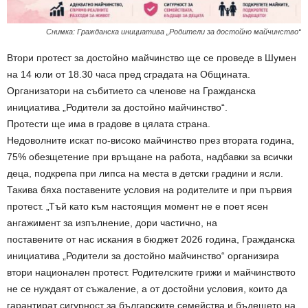
Снимка: Гражданска инициатива „Родители за достойно майчинство“
Втори протест за достойно майчинство ще се проведе в Шумен
на 14 юли от 18.30 часа пред сградата на Общината.
Организатори на събитието са членове на Гражданска
инициатива „Родители за достойно майчинство“.
Протести ще има в градове в цялата страна.
Недоволните искат по-високо майчинство през втората година,
75% обезщетение при връщане на работа, надбавки за всички
деца, подкрепа при липса на места в детски градини и ясли.
Такива бяха поставените условия на родителите и при първия
протест. „Тъй като към настоящия момент не е поет ясен
ангажимент за изпълнение, дори частично, на
поставените от нас искания в бюджет 2026 година, Гражданска
инициатива „Родители за достойно майчинство“ организира
втори национален протест. Родителските грижи и майчинството
не се нуждаят от съжаление, а от достойни условия, които да
гарантират сигурност за българските семейства и бъдещето на