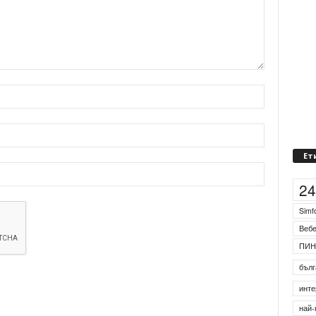
Ет
2
Simf
Веб
ПИН
бълг
инте
най-