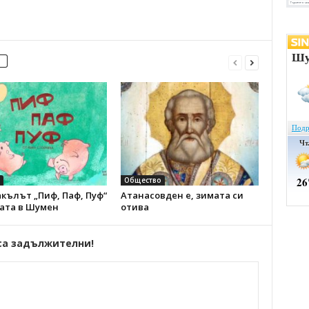
Общество
кълът „Пиф, Паф, Пуф“
Атанасовден е, зимата си
цата в Шумен
отива
са задължителни!