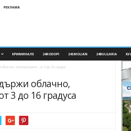
РЕКЛАМА
КРИМИНАЛЕ
24RODOPI
24SMOLIAN
24BULGARIA
КУ
 облачно, температурите – от 3 до 16 градуса
адържи облачно,
т 3 до 16 градуса