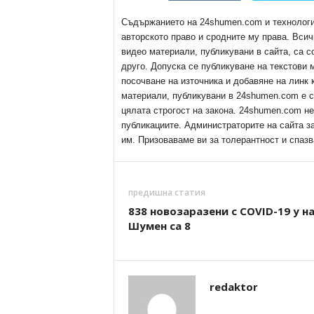
Съдържанието на 24shumen.com и технологиит
авторското право и сродните му права. Всич
видео материали, публикувани в сайта, са с
друго. Допуска се публикуване на текстови
посочване на източника и добавяне на линк
материали, публикувани в 24shumen.com е с
цялата строгост на закона. 24shumen.com н
публикациите. Администраторите на сайта з
им. Призоваваме ви за толерантност и спазв
предишна статия
838 новозаразени с COVID-19 у на
Шумен са 8
redaktor