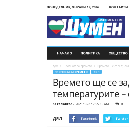
ПОНЕДЕЛНИК, ЯНУАРИ 19, 2026
КОНТАКТИ
24Shumen.COM
НАЧАЛО
ПОЛИТИКА
ОБЩЕСТВО
дом
Прогноза за времето
Времето ще се задържи
ПРОГНОЗА ЗА ВРЕМЕТО
ТОП
Времето ще се з
температурите – о
от
redaktor
-
2021/12/27 7:55:36 AM
0
ДЯЛ
Facebook
Twitter