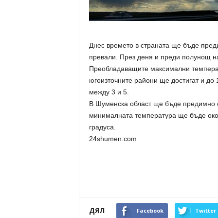
Днес времето в страната ще бъде пред
превали. През деня и преди полунощ н
Преобладаващите максимални температу
югоизточните райони ще достигат и до 
между 3 и 5.
В Шуменска област ще бъде предимно о
минималната температура ще бъде около
градуса.
24shumen.com
ДЯЛ
Facebook
Twitter