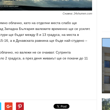
Снимка: 24shumen.com
имно облачно, като на отделни места слабо ще
ад Западна България валежите временно ще се усилят.
ри ще бъдат между 8 и 13 градуса, на места в
15-16, а в Дунавската равнина ще бъде най-студено –
блачно, но валежи не се очакват. Сутринта
 2 градуса, а през деня живакът ще се покачи до 11