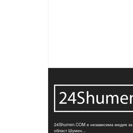
24Shumen.COM е независима медия за
област Шумен...