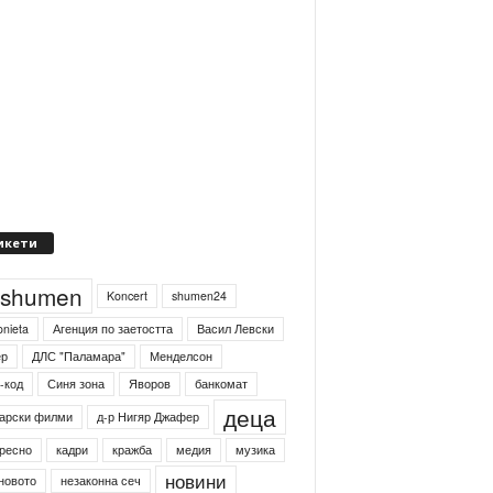
икети
4shumen
Koncert
shumen24
onieta
Агенция по заетостта
Васил Левски
ер
ДЛС "Паламара"
Менделсон
-код
Синя зона
Яворов
банкомат
деца
арски филми
д-р Нигяр Джафер
ресно
кадри
кражба
медия
музика
новини
новото
незаконна сеч