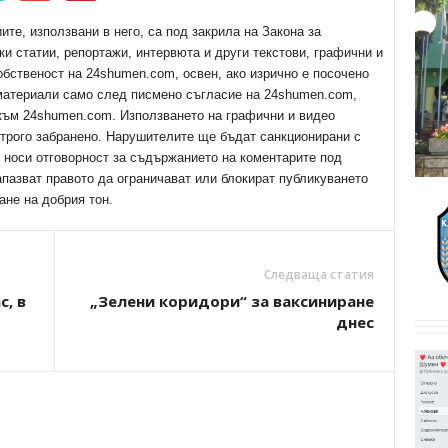
е, използвани в него, са под закрила на Закона за
ки статии, репортажи, интервюта и други текстови, графични и
обственост на 24shumen.com, освен, ако изрично е посочено
 материали само след писмено съгласие на 24shumen.com,
 към 24shumen.com. Използването на графични и видео
трого забранено. Нарушителите ще бъдат санкционирани с
е носи отговорност за съдържанието на коментарите под
апазват правото да ограничават или блокират публикуването
ане на добрия тон.
Следваща статия
с, в
„Зелени коридори“ за ваксиниране
днес