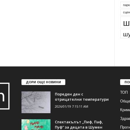
парк
сцен
ш
шу
ДОРИ ОЩЕ НОВИНИ
ПО
ТОП
Пореден ден с
отрицателни температури
Обще
2026/01/19 7:15:11 AM
Крим
Здра
Спектакълът „Пиф, Паф,
Прогн
Пуф“ за децата в Шумен