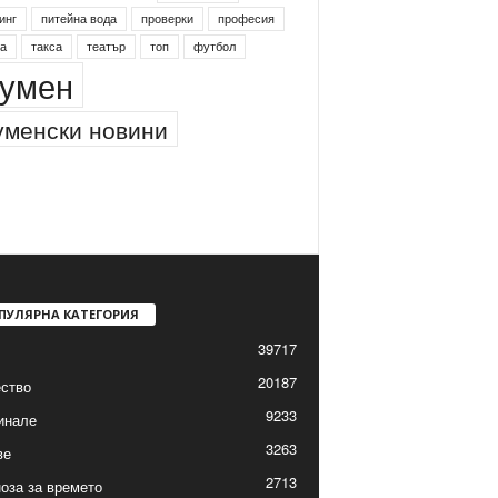
инг
питейна вода
проверки
професия
а
такса
театър
топ
футбол
умен
менски новини
ПУЛЯРНА КАТЕГОРИЯ
39717
20187
ство
9233
инале
3263
ве
2713
оза за времето