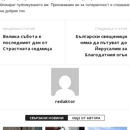
блокират публикуването им. Призоваваме ви за толерантност и спазване
на добрия тон.
предишна статия
Следваща статия
Велика събота е
Български свещеници
последният ден от
няма да пътуват до
Страстната седмица
Йерусалим за
Благодатния огън
redaktor
СВЪРЗАНИ НОВИНИ
ОЩЕ ОТ АВТОРА