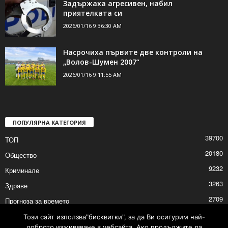
Задържаха агресивен, набил
приятелката си
2026/01/16 9:36:30 AM
Насрочиха първите две контроли на
„Волов-Шумен 2007“
2026/01/16 9:11:55 AM
ПОПУЛЯРНА КАТЕГОРИЯ
39700
ТОП
20180
Общество
9232
Криминале
3263
Здраве
2709
Прогноза за времето
2527
Политика
Този сайт използва"бисквитки", за да Ви осигурим най-
доброто изживяване в уебсайта. Ако продължите да