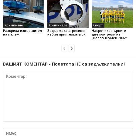
Криминале
Криминале
Спорт
Разкриха извършител
Задържаха агресивен,
Насрочиха първите
на палеж
набил приятелката си
две контроли на
„Волов-Шумен 2007“
ВАШИЯТ КОМЕНТАР - Полетата НЕ са задължителни!