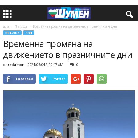
дом
Пътища
Временна промяна на движението в празничните дни
ПЪТИЩА
ТОП
Временна промяна на
движението в празничните дни
от
redaktor
-
2024/05/04 9:00:47 AM
0
Facebook
Twitter