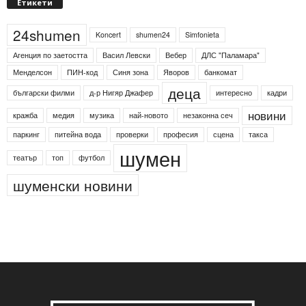
Етикети
24shumen
Koncert
shumen24
Simfonieta
Агенция по заетостта
Васил Левски
Вебер
ДЛС "Паламара"
Менделсон
ПИН-код
Синя зона
Яворов
банкомат
деца
български филми
д-р Нигяр Джафер
интересно
кадри
новини
кражба
медия
музика
най-новото
незаконна сеч
паркинг
питейна вода
проверки
професия
сцена
такса
шумен
театър
топ
футбол
шуменски новини