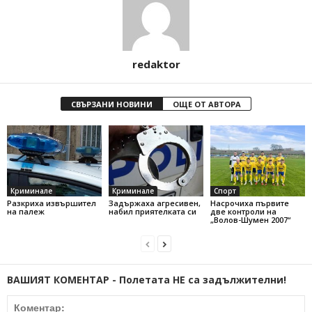
redaktor
СВЪРЗАНИ НОВИНИ
ОЩЕ ОТ АВТОРА
Криминале
Криминале
Спорт
Разкриха извършител
Задържаха агресивен,
Насрочиха първите
на палеж
набил приятелката си
две контроли на
„Волов-Шумен 2007“
ВАШИЯТ КОМЕНТАР - Полетата НЕ са задължителни!