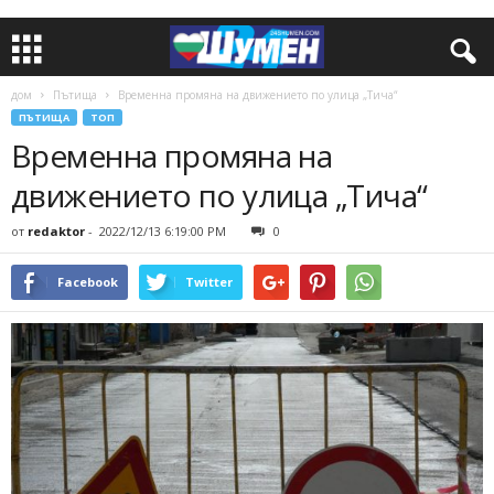
дом
Пътища
Временна промяна на движението по улица „Тича“
ПЪТИЩА
ТОП
Временна промяна на
движението по улица „Тича“
от
redaktor
-
2022/12/13 6:19:00 PM
0
Facebook
Twitter