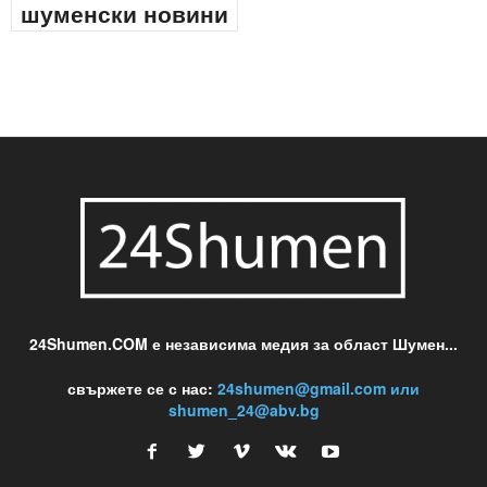
шуменски новини
24Shumen.COM е независима медия за област Шумен...
свържете се с нас:
24shumen@gmail.com или
shumen_24@abv.bg