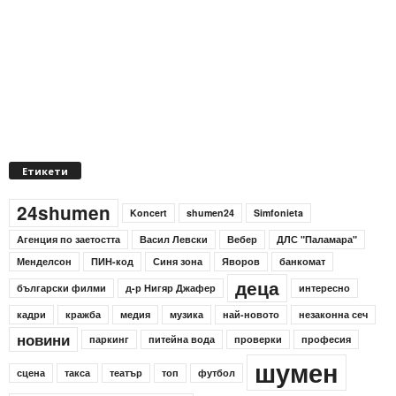
Етикети
24shumen
Koncert
shumen24
Simfonieta
Агенция по заетостта
Васил Левски
Вебер
ДЛС "Паламара"
Менделсон
ПИН-код
Синя зона
Яворов
банкомат
деца
български филми
д-р Нигяр Джафер
интересно
кадри
кражба
медия
музика
най-новото
незаконна сеч
новини
паркинг
питейна вода
проверки
професия
шумен
сцена
такса
театър
топ
футбол