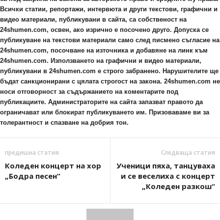
Всички статии, репортажи, интервюта и други текстови, графични и
видео материали, публикувани в сайта, са собственост на
24shumen.com, освен, ако изрично е посочено друго. Допуска се
публикуване на текстови материали само след писмено съгласие на
24shumen.com, посочване на източника и добавяне на линк към
24shumen.com. Използването на графични и видео материали,
публикувани в 24shumen.com е строго забранено. Нарушителите ще
бъдат санкционирани с цялата строгост на закона. 24shumen.com не
носи отговорност за съдържанието на коментарите под
публикациите. Администраторите на сайта запазват правото да
ограничават или блокират публикуването им. Призоваваме ви за
толерантност и спазване на добрия тон.
предишна статия
Следваща статия
Коледен концерт на хор
Ученици пяха, танцуваха
„Бодра песен“
и се веселиха с концерт
„Коледен разкош“