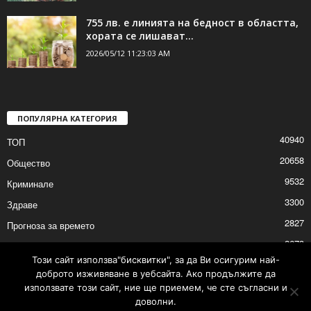
755 лв. е линията на бедност в областта,
хората се лишават...
2026/05/12 11:23:03 AM
ПОПУЛЯРНА КАТЕГОРИЯ
40940
ТОП
20658
Общество
9532
Криминале
3300
Здраве
2827
Прогноза за времето
2673
Политика
Този сайт използва"бисквитки", за да Ви осигурим най-
2633
Култура
доброто изживяване в уебсайта. Ако продължите да
използвате този сайт, ние ще приемем, че сте съгласни и
доволни.