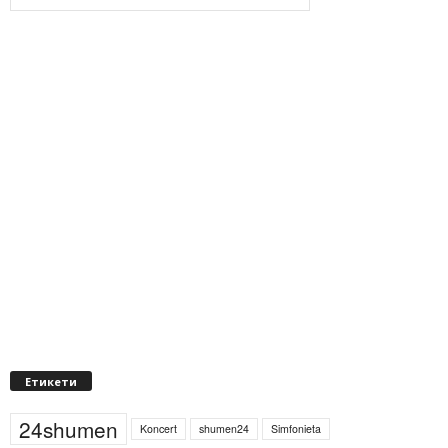
Етикети
24shumen
Koncert
shumen24
Simfonieta