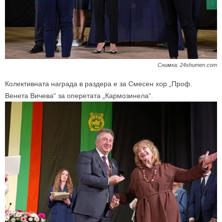
Снимка: 24shumen.com
Колективната награда в раздера е за Смесен хор „Проф.
Венета Вичева“ за оперетата „Кармозинела“.