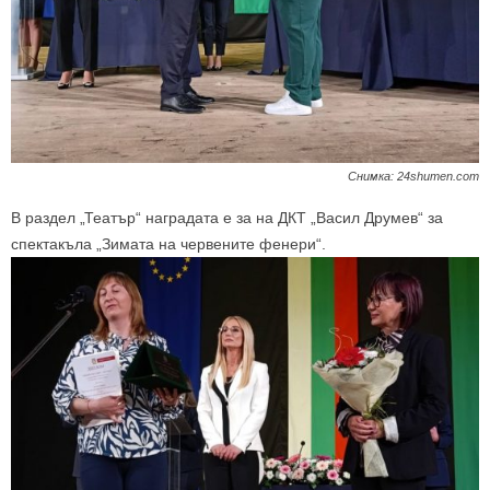
Снимка: 24shumen.com
В раздел „Театър“ наградата е за на ДКТ „Васил Друмев“ за
спектакъла „Зимата на червените фенери“.