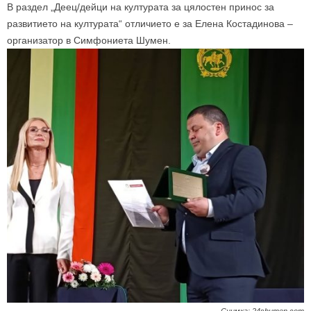
В раздел „Деец/дейци на културата за цялостен принос за
развитието на културата“ отличието е за Елена Костадинова –
организатор в Симфониета Шумен.
Снимка: 24shumen.com