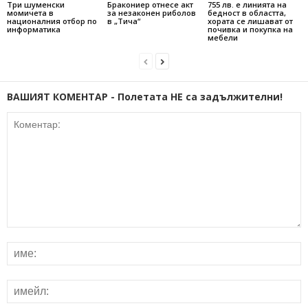
Три шуменски
Бракониер отнесе акт
755 лв. е линията на
момичета в
за незаконен риболов
бедност в областта,
националния отбор по
в „Тича“
хората се лишават от
информатика
почивка и покупка на
мебели
ВАШИЯТ КОМЕНТАР - Полетата НЕ са задължителни!