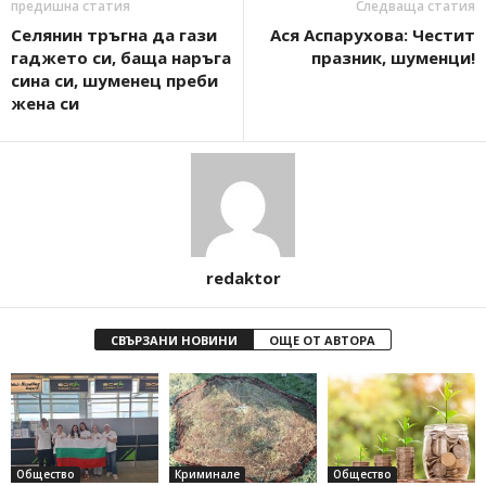
предишна статия
Следваща статия
Селянин тръгна да гази
Ася Аспарухова: Честит
гаджето си, баща наръга
празник, шуменци!
сина си, шуменец преби
жена си
redaktor
СВЪРЗАНИ НОВИНИ
ОЩЕ ОТ АВТОРА
Общество
Криминале
Общество