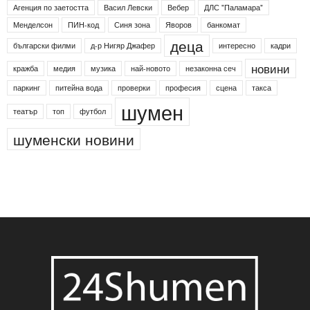
Агенция по заетостта
Васил Левски
Вебер
ДЛС "Паламара"
Менделсон
ПИН-код
Синя зона
Яворов
банкомат
деца
български филми
д-р Нигяр Джафер
интересно
кадри
новини
кражба
медия
музика
най-новото
незаконна сеч
паркинг
питейна вода
проверки
професия
сцена
такса
шумен
театър
топ
футбол
шуменски новини