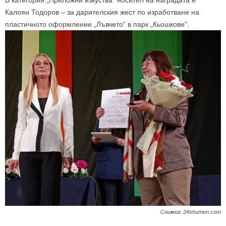
Калоян Тодоров – за дарителския жест по изработване на
пластичното оформление „Лъвчето“ в парк „Кьошкове“.
Снимка: 24shumen.com