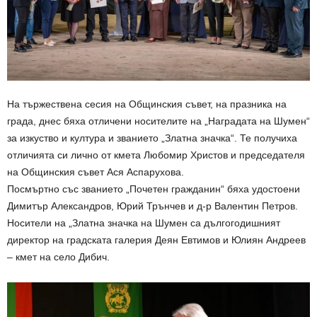
На тържествена сесия на Общинския съвет, на празника на
града, днес бяха отличени носителите на „Наградата на Шумен“
за изкуство и култура и званието „Златна значка“. Те получиха
отличията си лично от кмета Любомир Христов и председателя
на Общинския съвет Ася Аспарухова.
Посмъртно със званието „Почетен гражданин“ бяха удостоени
Димитър Александров, Юрий Трънчев и д-р Валентин Петров.
Носители на „Златна значка на Шумен са дългогодишният
директор на градската галерия Деян Евтимов и Юлиян Андреев
– кмет на село Дибич.