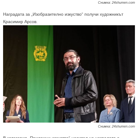
Снимка: 24shumen.com
Наградата за „Изобразително изкуство“ получи художникът
Красимир Арсов.
Снимка: 24shumen.com
В категория „Приложни изкуства“ носител на наградата е