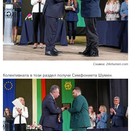
Снимка: 24shumen.com
Колективната в този раздел получи Симфониета Шумен.