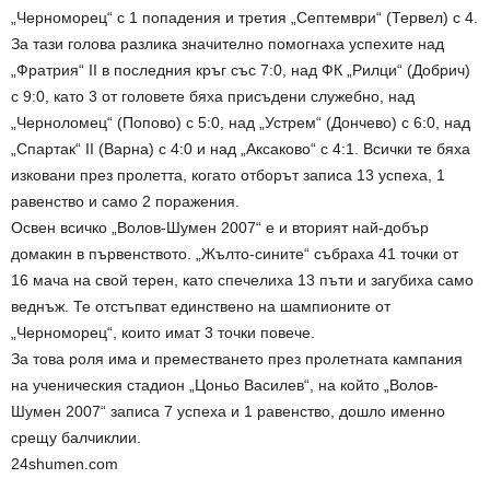
„Черноморец“ с 1 попадения и третия „Септември“ (Тервел) с 4.
За тази голова разлика значително помогнаха успехите над
„Фратрия“ II в последния кръг със 7:0, над ФК „Рилци“ (Добрич)
с 9:0, като 3 от головете бяха присъдени служебно, над
„Черноломец“ (Попово) с 5:0, над „Устрем“ (Дончево) с 6:0, над
„Спартак“ II (Варна) с 4:0 и над „Аксаково“ с 4:1. Всички те бяха
изковани през пролетта, когато отборът записа 13 успеха, 1
равенство и само 2 поражения.
Освен всичко „Волов-Шумен 2007“ е и вторият най-добър
домакин в първенството. „Жълто-сините“ събраха 41 точки от
16 мача на свой терен, като спечелиха 13 пъти и загубиха само
веднъж. Те отстъпват единствено на шампионите от
„Черноморец“, които имат 3 точки повече.
За това роля има и преместването през пролетната кампания
на ученическия стадион „Цоньо Василев“, на който „Волов-
Шумен 2007“ записа 7 успеха и 1 равенство, дошло именно
срещу балчиклии.
24shumen.com