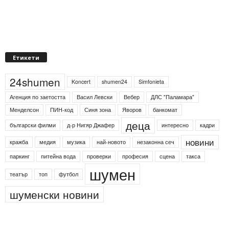
Етикети
24shumen
Koncert
shumen24
Simfonieta
Агенция по заетостта
Васил Левски
Вебер
ДЛС "Паламара"
Менделсон
ПИН-код
Синя зона
Яворов
банкомат
деца
български филми
д-р Нигяр Джафер
интересно
кадри
новини
кражба
медия
музика
най-новото
незаконна сеч
паркинг
питейна вода
проверки
професия
сцена
такса
шумен
театър
топ
футбол