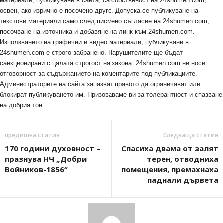
материали, публикувани в сайта, са собственост на 24shumen.com,
освен, ако изрично е посочено друго. Допуска се публикуване на
текстови материали само след писмено съгласие на 24shumen.com,
посочване на източника и добавяне на линк към 24shumen.com.
Използването на графични и видео материали, публикувани в
24shumen.com е строго забранено. Нарушителите ще бъдат
санкционирани с цялата строгост на закона. 24shumen.com не носи
отговорност за съдържанието на коментарите под публикациите.
Администраторите на сайта запазват правото да ограничават или
блокират публикуването им. Призоваваме ви за толерантност и спазване
на добрия тон.
предишна статия
Следваща статия
170 години духовност –
Спасиха двама от залят
празнува НЧ „Добри
терен, отводниха
Войников-1856“
помещения, премахнаха
паднали дървета