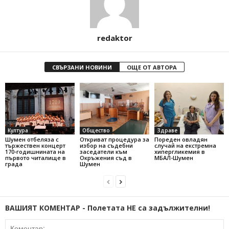
redaktor
СВЪРЗАНИ НОВИНИ
ОЩЕ ОТ АВТОРА
Култура
Общество
Здраве
Шумен отбеляза с
Откриват процедура за
Пореден овладян
тържествен концерт
избор на съдебни
случай на екстремна
170-годишнината на
заседатели към
хипергликемия в
първото читалище в
Окръжения съд в
МБАЛ-Шумен
града
Шумен
ВАШИЯТ КОМЕНТАР - Полетата НЕ са задължителни!