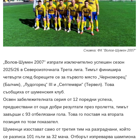
Снимка: ФК "Волов-Шумен 2007"
„Волов-Шумен 2007“ изпрати изключително успешен сезон
2025/26 в Североизточната Трета лига. Тимът финишира
четвърти след борещите се за първото място „Черноморец“
(Балчик), „Лудогорец“ III и „Септември“ (Тервел). Това
съобщиха от шуменския клуб.
Освен забележителната серия от 12 поредни успеха,
предшествани от още добри резултати през пролетта, тимът
завърши с 93 отбелязани гола. Това го поставя на втората
позиция по този показател.
Шуменци изостават само от третия тим на разградчани, който
се разписа 101 пъти за 32 мача. Отборът изпреварва шампиона