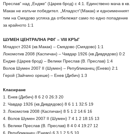
Преслав“ над „Ендже“ (Царев брод) с 4:1. Единствено мача в кв.
Макак не излъчи победител. „Младост“(Макак) и едноименният
тим на Смядово успяха да отбележат само по едно попадение
за крайното 1:1
ШУМЕН ЦЕНТРАЛНА РФГ – VIII КРЪГ
Младост 2024 (кв.Макак) – Смядово (Смядово) 1:1
Локомотив 2008 (Каспичан) – Чавдар 1926 (кв.Дивдядово) 0:2
Ендже (Царев брод) – Велики Преслав (В. Преслав) 1:4
Волов Шумен 2007 II (Шумен) – Републиканец (Енево) 2:1
Герой (Зайчино ореше) – Енев (Дибич) 1:3
Класиране
1. Енев (Дибич) 8 6 2 0 26:3 20
2. Чавдар 1926 (кв.Дивдядово) 8 6 1 1 32:5 19
3. Локомотив 2008 (Каспичан) 8 5 1 2 14:6 16
4. Волов Шумен 2007 II (Шумен) 7 4 1 2 18:15 13
5. Велики Преслав (В. Преслав) 8 4 0 4 19:27 12
6. Републиканец (Енево) 6 3 1 2 5:5 10