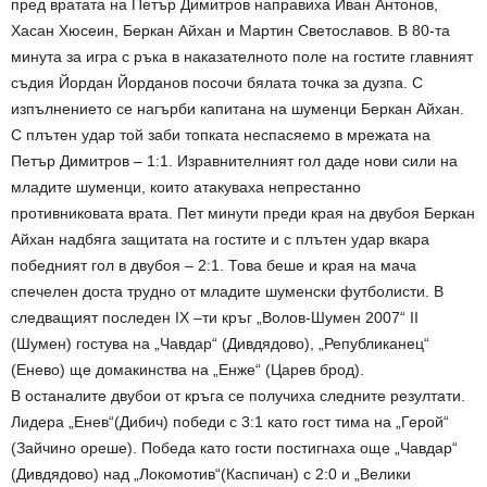
пред вратата на Петър Димитров направиха Иван Антонов,
Хасан Хюсеин, Беркан Айхан и Мартин Светославов. В 80-та
минута за игра с ръка в наказателното поле на гостите главният
съдия Йордан Йорданов посочи бялата точка за дузпа. С
изпълнението се нагърби капитана на шуменци Беркан Айхан.
С плътен удар той заби топката неспасяемо в мрежата на
Петър Димитров – 1:1. Изравнителният гол даде нови сили на
младите шуменци, които атакуваха непрестанно
противниковата врата. Пет минути преди края на двубоя Беркан
Айхан надбяга защитата на гостите и с плътен удар вкара
победният гол в двубоя – 2:1. Това беше и края на мача
спечелен доста трудно от младите шуменски футболисти. В
следващият последен IX –ти кръг „Волов-Шумен 2007“ II
(Шумен) гостува на „Чавдар“ (Дивдядово), „Републиканец“
(Енево) ще домакинства на „Енже“ (Царев брод).
В останалите двубои от кръга се получиха следните резултати.
Лидера „Енев“(Дибич) победи с 3:1 като гост тима на „Герой“
(Зайчино ореше). Победа като гости постигнаха още „Чавдар“
(Дивдядово) над „Локомотив“(Каспичан) с 2:0 и „Велики