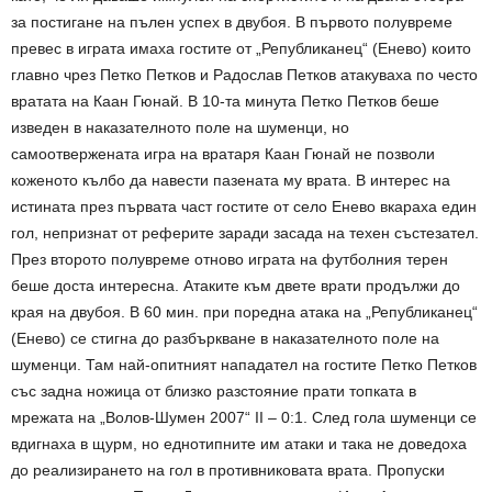
за постигане на пълен успех в двубоя. В първото полувреме
превес в играта имаха гостите от „Републиканец“ (Енево) които
главно чрез Петко Петков и Радослав Петков атакуваха по често
вратата на Каан Гюнай. В 10-та минута Петко Петков беше
изведен в наказателното поле на шуменци, но
самоотвержената игра на вратаря Каан Гюнай не позволи
коженото кълбо да навести пазената му врата. В интерес на
истината през първата част гостите от село Енево вкараха един
гол, непризнат от реферите заради засада на техен състезател.
През второто полувреме отново играта на футболния терен
беше доста интересна. Атаките към двете врати продължи до
края на двубоя. В 60 мин. при поредна атака на „Републиканец“
(Енево) се стигна до разбъркване в наказателното поле на
шуменци. Там най-опитният нападател на гостите Петко Петков
със задна ножица от близко разстояние прати топката в
мрежата на „Волов-Шумен 2007“ II – 0:1. След гола шуменци се
вдигнаха в щурм, но еднотипните им атаки и така не доведоха
до реализирането на гол в противниковата врата. Пропуски