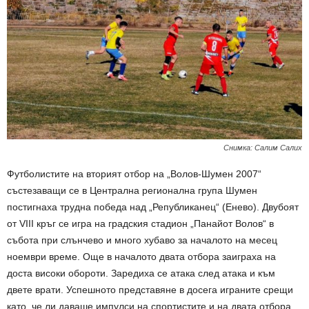
Снимка: Салим Салих
Футболистите на вторият отбор на „Волов-Шумен 2007“
състезаващи се в Централна регионална група Шумен
постигнаха трудна победа над „Републиканец“ (Енево). Двубоят
от VIII кръг се игра на градския стадион „Панайот Волов“ в
събота при слънчево и много хубаво за началото на месец
ноември време. Още в началото двата отбора заиграха на
доста високи обороти. Заредиха се атака след атака и към
двете врати. Успешното представяне в досега играните срещи
като, че ли даваше импулси на спортистите и на двата отбора