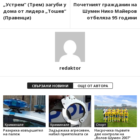
„Устрем“ (Трем) загуби у
Почетният гражданин на
дома от лидера „Тошев“
Шумен Нико Майеров
(Правенци)
отбеляза 95 години
redaktor
СВЪРЗАНИ НОВИНИ
ОЩЕ ОТ АВТОРА
Криминале
Криминале
Спорт
Разкриха извършител
Задържаха агресивен,
Насрочиха първите
на палеж
набил приятелката си
две контроли на
„Волов-Шумен 2007“