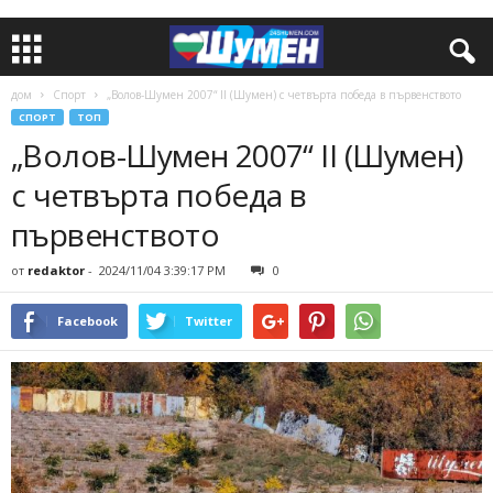
дом
Спорт
„Волов-Шумен 2007“ II (Шумен) с четвърта победа в първенството
СПОРТ
ТОП
„Волов-Шумен 2007“ II (Шумен)
с четвърта победа в
първенството
от
redaktor
-
2024/11/04 3:39:17 PM
0
Facebook
Twitter