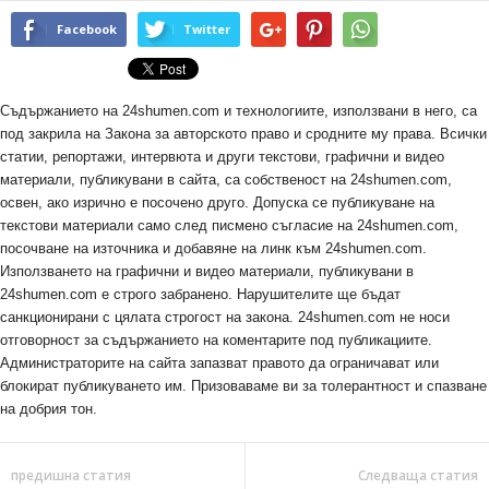
Facebook
Twitter
Съдържанието на 24shumen.com и технологиите, използвани в него, са
под закрила на Закона за авторското право и сродните му права. Всички
статии, репортажи, интервюта и други текстови, графични и видео
материали, публикувани в сайта, са собственост на 24shumen.com,
освен, ако изрично е посочено друго. Допуска се публикуване на
текстови материали само след писмено съгласие на 24shumen.com,
посочване на източника и добавяне на линк към 24shumen.com.
Използването на графични и видео материали, публикувани в
24shumen.com е строго забранено. Нарушителите ще бъдат
санкционирани с цялата строгост на закона. 24shumen.com не носи
отговорност за съдържанието на коментарите под публикациите.
Администраторите на сайта запазват правото да ограничават или
блокират публикуването им. Призоваваме ви за толерантност и спазване
на добрия тон.
предишна статия
Следваща статия