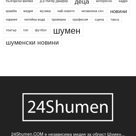
деца
български филми
д-р Нигяр Джафер
интересно
кадри
новини
кражба
медия
музика
най-новото
незаконна сеч
паркинг
питейна вода
проверки
професия
сцена
такса
шумен
театър
топ
футбол
шуменски новини
24Shumen.COM е независима медия за област Шумен...