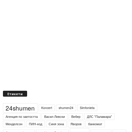
Етикети
24shumen
Koncert
shumen24
Simfonieta
Агенция по заетостта
Васил Левски
Вебер
ДЛС "Паламара"
Менделсон
ПИН-код
Синя зона
Яворов
банкомат