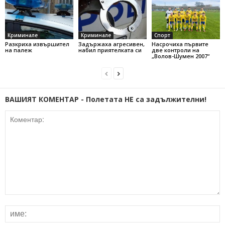
Криминале
Криминале
Спорт
Разкриха извършител
Задържаха агресивен,
Насрочиха първите
на палеж
набил приятелката си
две контроли на
„Волов-Шумен 2007“
ВАШИЯТ КОМЕНТАР - Полетата НЕ са задължителни!