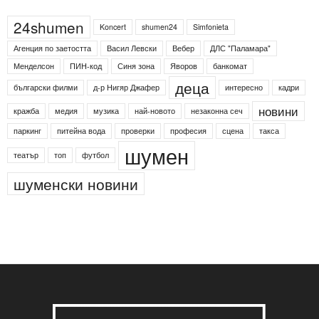
24shumen
Koncert
shumen24
Simfonieta
Агенция по заетостта
Васил Левски
Вебер
ДЛС "Паламара"
Менделсон
ПИН-код
Синя зона
Яворов
банкомат
деца
български филми
д-р Нигяр Джафер
интересно
кадри
новини
кражба
медия
музика
най-новото
незаконна сеч
паркинг
питейна вода
проверки
професия
сцена
такса
шумен
театър
топ
футбол
шуменски новини