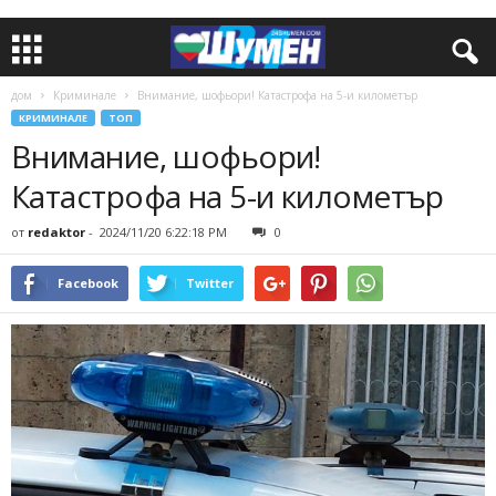
дом
Криминале
Внимание, шофьори! Катастрофа на 5-и километър
КРИМИНАЛЕ
ТОП
Внимание, шофьори!
Катастрофа на 5-и километър
от
redaktor
-
2024/11/20 6:22:18 PM
0
Facebook
Twitter