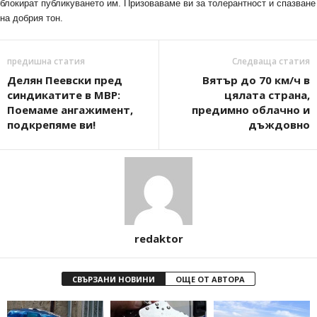
блокират публикуването им. Призоваваме ви за толерантност и спазване
на добрия тон.
предишна статия
Следваща статия
Делян Пеевски пред
Вятър до 70 км/ч в
синдикатите в МВР:
цялата страна,
Поемаме ангажимент,
предимно облачно и
подкрепяме ви!
дъждовно
redaktor
СВЪРЗАНИ НОВИНИ
ОЩЕ ОТ АВТОРА