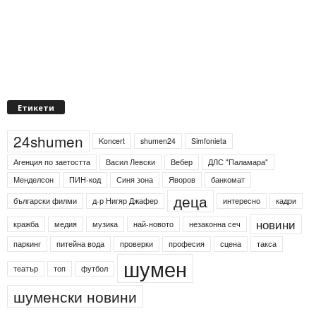
Етикети
24shumen
Koncert
shumen24
Simfonieta
Агенция по заетостта
Васил Левски
Вебер
ДЛС "Паламара"
Менделсон
ПИН-код
Синя зона
Яворов
банкомат
деца
български филми
д-р Нигяр Джафер
интересно
кадри
новини
кражба
медия
музика
най-новото
незаконна сеч
паркинг
питейна вода
проверки
професия
сцена
такса
шумен
театър
топ
футбол
шуменски новини