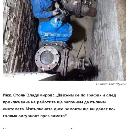
Снимка: ВиК-Шумен
Инж. Стоян Владимиров: „Движим се по график и след
приключване на работите ще започнем да пълним
системата. Изпълнените днес ремонти ще ни дадат по-
голяма сигурност през зимата“