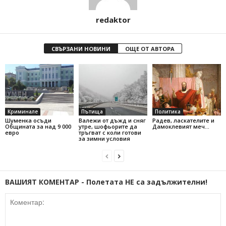
redaktor
СВЪРЗАНИ НОВИНИ
ОЩЕ ОТ АВТОРА
Криминале
Пътища
Политика
Шуменка осъди
Валежи от дъжд и сняг
Радев, ласкателите и
Общината за над 9 000
утре, шофьорите да
Дамоклевият меч…
евро
тръгват с коли готови
за зимни условия
ВАШИЯТ КОМЕНТАР - Полетата НЕ са задължителни!