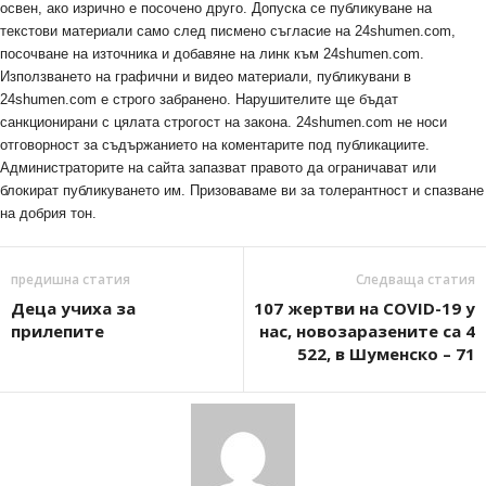
освен, ако изрично е посочено друго. Допуска се публикуване на
текстови материали само след писмено съгласие на 24shumen.com,
посочване на източника и добавяне на линк към 24shumen.com.
Използването на графични и видео материали, публикувани в
24shumen.com е строго забранено. Нарушителите ще бъдат
санкционирани с цялата строгост на закона. 24shumen.com не носи
отговорност за съдържанието на коментарите под публикациите.
Администраторите на сайта запазват правото да ограничават или
блокират публикуването им. Призоваваме ви за толерантност и спазване
на добрия тон.
предишна статия
Следваща статия
Деца учиха за
107 жертви на COVID-19 у
прилепите
нас, новозаразените са 4
522, в Шуменско – 71