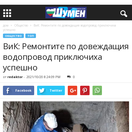
дом
Общество
ВиК: Ремонтите по довеждащия водопровод приключиха
успешно
ОБЩЕСТВО
ТОП
ВиК: Ремонтите по довеждащия
водопровод приключиха
успешно
от
redaktor
-
2021/10/20 8:24:09 PM
0
Facebook
Twitter