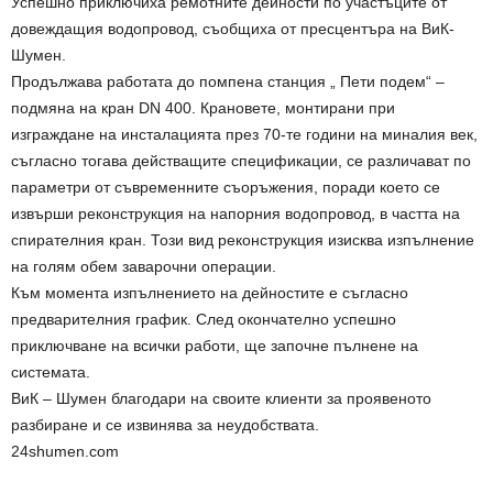
Успешно приключиха ремотните дейности по участъците от
довеждащия водопровод, съобщиха от пресцентъра на ВиК-
Шумен.
Продължава работата до помпена станция „ Пети подем“ –
подмяна на кран DN 400. Крановете, монтирани при
изграждане на инсталацията през 70-те години на миналия век,
съгласно тогава действащите спецификации, се различават по
параметри от съвременните съоръжения, поради което се
извърши реконструкция на напорния водопровод, в частта на
спирателния кран. Този вид реконструкция изисква изпълнение
на голям обем заварочни операции.
Към момента изпълнението на дейностите е съгласно
предварителния график. След окончателно успешно
приключване на всички работи, ще започне пълнене на
системата.
ВиК – Шумен благодари на своите клиенти за проявеното
разбиране и се извинява за неудобствата.
24shumen.com