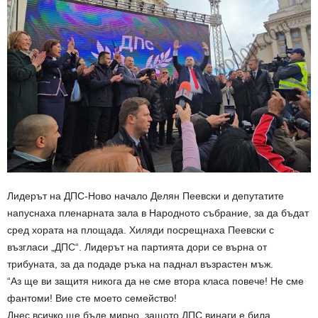
Лидерът на ДПС-Ново начало Делян Пеевски и депутатите
напуснаха пленарната зала в Народното събрание, за да бъдат
сред хората на площада. Хиляди посрещнаха Пеевски с
възгласи „ДПС“. Лидерът на партията дори се върна от
трибуната, за да подаде ръка на паднал възрастен мъж.
“Аз ще ви защитя никога да не сме втора класа повече! Не сме
фантоми! Вие сте моето семейство!
Днес всичко ще бъде мирно, защото ДПС винаги е била