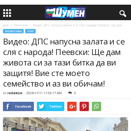
дом
Политика
Видео: ДПС напусна залата и се сля с народа! Пеевски: Ще дам...
ПОЛИТИКА
ТОП
Видео: ДПС напусна залата и се
сля с народа! Пеевски: Ще дам
живота си за тази битка да ви
защитя! Вие сте моето
семейство и аз ви обичам!
от
redaktor
-
2024/11/11 11:06:17 AM
0
Facebook
Twitter