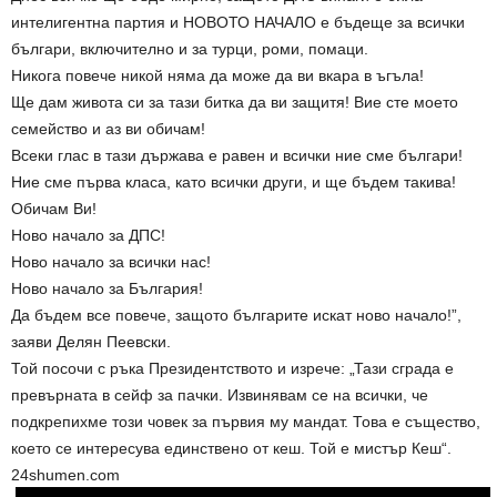
интелигентна партия и НОВОТО НАЧАЛО е бъдеще за всички
българи, включително и за турци, роми, помаци.
Никога повече никой няма да може да ви вкара в ъгъла!
Ще дам живота си за тази битка да ви защитя! Вие сте моето
семейство и аз ви обичам!
Всеки глас в тази държава е равен и всички ние сме българи!
Ние сме първа класа, като всички други, и ще бъдем такива!
Обичам Ви!
Ново начало за ДПС!
Ново начало за всички нас!
Ново начало за България!
Да бъдем все повече, защото българите искат ново начало!”,
заяви Делян Пеевски.
Той посочи с ръка Президентството и изрече: „Тази сграда е
превърната в сейф за пачки. Извинявам се на всички, че
подкрепихме този човек за първия му мандат. Това е същество,
което се интересува единствено от кеш. Той е мистър Кеш“.
24shumen.com