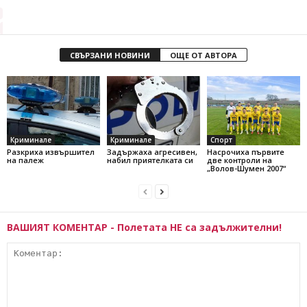
СВЪРЗАНИ НОВИНИ
ОЩЕ ОТ АВТОРА
Криминале
Криминале
Спорт
Разкриха извършител
Задържаха агресивен,
Насрочиха първите
на палеж
набил приятелката си
две контроли на
„Волов-Шумен 2007“
ВАШИЯТ КОМЕНТАР - Полетата НЕ са задължителни!