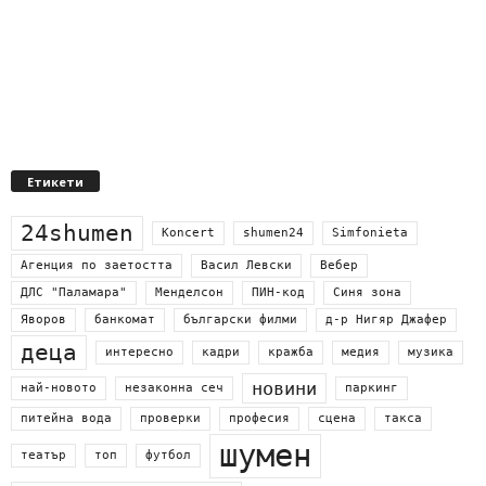
Етикети
24shumen
Koncert
shumen24
Simfonieta
Агенция по заетостта
Васил Левски
Вебер
ДЛС "Паламара"
Менделсон
ПИН-код
Синя зона
Яворов
банкомат
български филми
д-р Нигяр Джафер
деца
интересно
кадри
кражба
медия
музика
новини
най-новото
незаконна сеч
паркинг
питейна вода
проверки
професия
сцена
такса
шумен
театър
топ
футбол