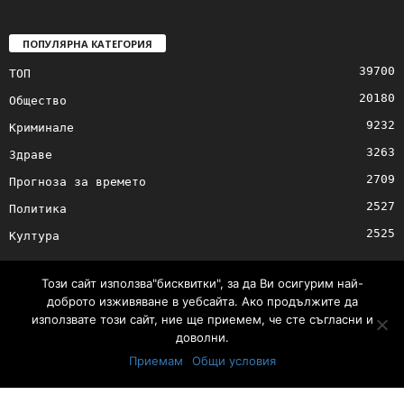
ПОПУЛЯРНА КАТЕГОРИЯ
39700
ТОП
20180
Общество
9232
Криминале
3263
Здраве
2709
Прогноза за времето
2527
Политика
2525
Култура
Този сайт използва"бисквитки", за да Ви осигурим най-
доброто изживяване в уебсайта. Ако продължите да
използвате този сайт, ние ще приемем, че сте съгласни и
Контакти
Реклама
доволни.
© © 2017 24Shumen.COM. Изработка и поддръжка от
Timag.EU
и
Приемам
Общи условия
CHOCHEV TEAM