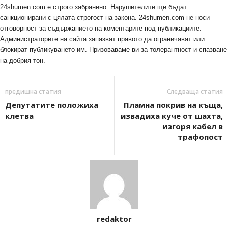
24shumen.com е строго забранено. Нарушителите ще бъдат
санкционирани с цялата строгост на закона. 24shumen.com не носи
отговорност за съдържанието на коментарите под публикациите.
Администраторите на сайта запазват правото да ограничават или
блокират публикуването им. Призоваваме ви за толерантност и спазване
на добрия тон.
предишна статия
Следваща статия
Депутатите положиха
Пламна покрив на къща,
клетва
извадиха куче от шахта,
изгоря кабел в
трафопост
redaktor