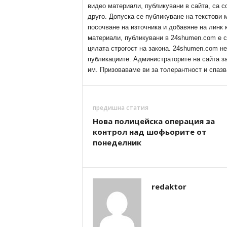
видео материали, публикувани в сайта, са с
друго. Допуска се публикуване на текстови
посочване на източника и добавяне на линк
материали, публикувани в 24shumen.com е с
цялата строгост на закона. 24shumen.com н
публикациите. Администраторите на сайта з
им. Призоваваме ви за толерантност и спазв
предишна статия
Нова полицейска операция за
контрол над шофьорите от
понеделник
redaktor