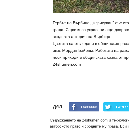
Гербът на Върбица, „изрисуван” със сто
града. С цветя са украсени още дворов
входната артерия на Върбица.
Цветята са отгледани в общинския разс
инж. Мердин Байрям. Работата на разса
носи приходи в общинската хазна от пр
24shumen.com
ДЯЛ
Facebook
Twitter
Съдържанието на 24shumen.com и технологиит
авторското право и сродните му права. Всич