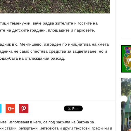
тици теменужки, вече радва жителите и гостите на
ете на детските градини, площадите и парковете,
адник в с. Менгишево, изграден по инициатива на кмета
дника не само спестява средства за зацветяване, но и
одажбата на отглеждания разсад.
е, използвани в него, са под закрила на Закона за
ки статии, репортажи, интервюта и други текстови, графични и