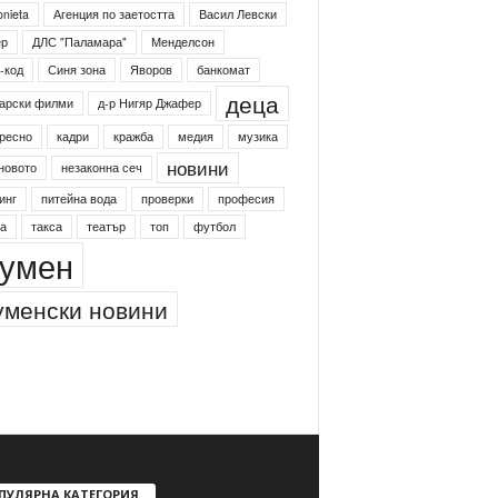
onieta
Агенция по заетостта
Васил Левски
ер
ДЛС "Паламара"
Менделсон
-код
Синя зона
Яворов
банкомат
деца
арски филми
д-р Нигяр Джафер
ресно
кадри
кражба
медия
музика
новини
новото
незаконна сеч
инг
питейна вода
проверки
професия
а
такса
театър
топ
футбол
умен
менски новини
ПУЛЯРНА КАТЕГОРИЯ