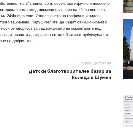
обственост на 24shumen.com, освен, ако изрично е посочено
 материали само след писмено съгласие на 24shumen.com,
 към 24shumen.com. Използването на графични и видео
трого забранено. Нарушителите ще бъдат санкционирани с
е носи отговорност за съдържанието на коментарите под
апазват правото да ограничават или блокират публикуването
ане на добрия тон.
Следваща статия
Детски благотворителен базар за
Коледа в Шумен