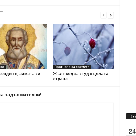
во
Прогноза за времето
овден е, зимата си
Жълт код за студ в цялата
страна
са задължителни!
Ет
2