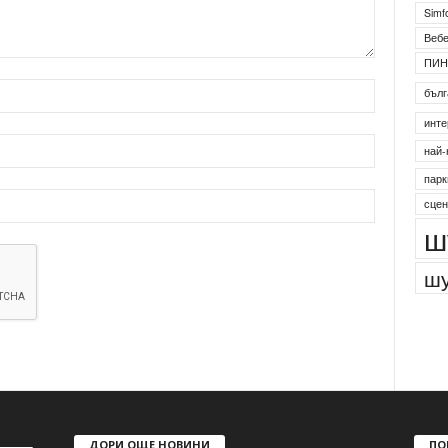
Simf
Веб
ПИН
бълг
инте
най-
парк
сцен
ш
шу
ДОРИ ОЩЕ НОВИНИ
ПО