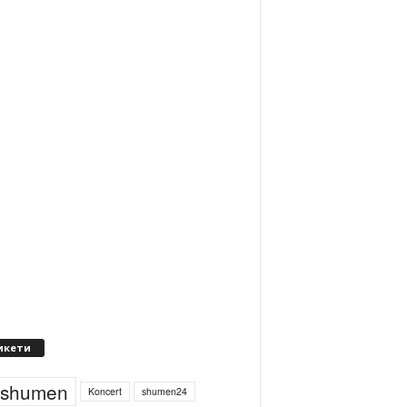
икети
4shumen
Koncert
shumen24