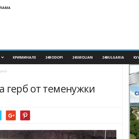
КЛАМА
КРИМИНАЛЕ
24RODOPI
24SMOLIAN
24BULGARIA
КУ
нужки
а герб от теменужки