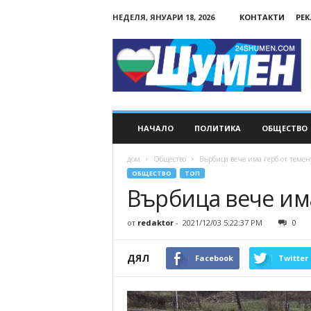
НЕДЕЛЯ, ЯНУАРИ 18, 2026
КОНТАКТИ
РЕ
24Shumen.COM
НАЧАЛО
ПОЛИТИКА
ОБЩЕСТВО
дом
Общество
Върбица вече има герб от теме
ОБЩЕСТВО
ТОП
Върбица вече им
от
redaktor
-
2021/12/03 5:22:37 PM
0
ДЯЛ
Facebook
Twitter