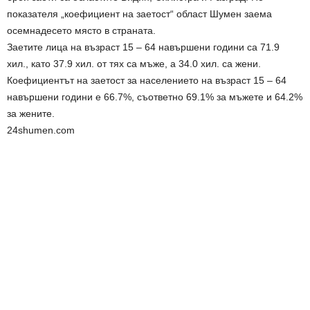
показателя „коефициент на заетост“ област Шумен заема
осемнадесето място в страната.
Заетите лица на възраст 15 – 64 навършени години са 71.9
хил., като 37.9 хил. от тях са мъже, а 34.0 хил. са жени.
Коефициентът на заетост за населението на възраст 15 – 64
навършени години е 66.7%, съответно 69.1% за мъжете и 64.2%
за жените.
24shumen.com