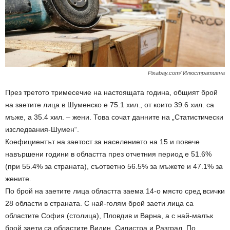
Pixabay.com/ Илюстративна
През третото тримесечие на настоящата година, общият брой
на заетите лица в Шуменско е 75.1 хил., от които 39.6 хил. са
мъже, а 35.4 хил. – жени. Това сочат данните на „Статистически
изследвания-Шумен“.
Коефициентът на заетост за населението на 15 и повече
навършени години в областта през отчетния период е 51.6%
(при 55.4% за страната), съответно 56.5% за мъжете и 47.1% за
жените.
По брой на заетите лица областта заема 14-о място сред всички
28 области в страната. С най-голям брой заети лица са
областите София (столица), Пловдив и Варна, а с най-малък
брой заети са областите Видин, Силистра и Разград. По