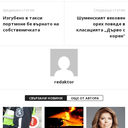
предишна статия
Следваща статия
Изгубено в такси
Шуменският вековен
портмоне бе върнато на
орех поведе в
собственичката
класацията „Дърво с
корен“
redaktor
СВЪРЗАНИ НОВИНИ
ОЩЕ ОТ АВТОРА