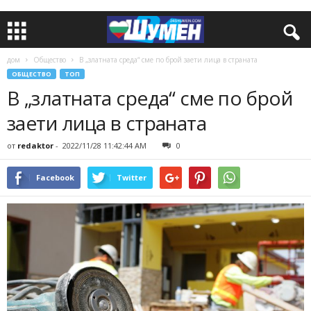
дом
Общество
В „златната среда“ сме по брой заети лица в страната
ОБЩЕСТВО
ТОП
В „златната среда“ сме по брой
заети лица в страната
от
redaktor
-
2022/11/28 11:42:44 AM
0
Facebook
Twitter