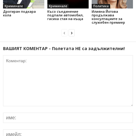
Криминале
Криминале
Политика
Дрогиран подкара
Късо съединение
Илияна Йотова
кола
подпали автомобил,
продължава
гасиха стая на къща
консултациите за
служебен премиер
ВАШИЯТ КОМЕНТАР - Полетата НЕ са задължителни!