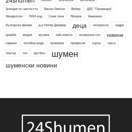
Агенция по заетостта
Васил Левски
Вебер
ДЛС "Паламара"
Менделсон
ПИН-код
Синя зона
Яворов
банкомат
деца
български филми
д-р Нигяр Джафер
интересно
кадри
новини
кражба
медия
музика
най-новото
незаконна сеч
паркинг
питейна вода
проверки
професия
сцена
такса
шумен
театър
топ
футбол
шуменски новини