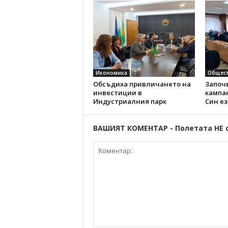
Икономика
Общест
Обсъдиха привличането на
Започ
инвестиции в
кампа
Индустриалния парк
Син е
ВАШИЯТ КОМЕНТАР - Полетата НЕ 