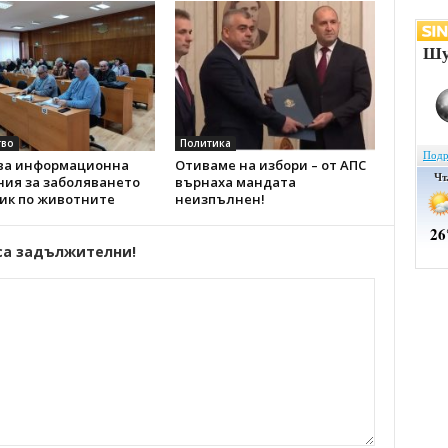
во
Политика
ва информационна
Отиваме на избори – от АПС
ния за заболяването
върнаха мандата
зик по животните
неизпълнен!
са задължителни!