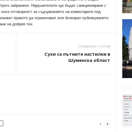
трого забранено. Нарушителите ще бъдат санкционирани с
е носи отговорност за съдържанието на коментарите под
апазват правото да ограничават или блокират публикуването
ане на добрия тон.
Следваща статия
Сухи са пътните настилки в
Шуменска област