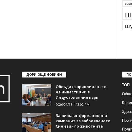
сцен
ш
шу
ДОРИ ОЩЕ НОВИНИ
ПО
ТОП
Обсъдиха привличането
на инвестиции в
Обще
Индустриалния парк
Крим
2026/01/16 1:13:02 PM
Здра
Започва информационна
Прогн
кампания за заболяването
Син език по животните
Поли