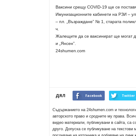
Ваксини срещу COVID-19 ще се поставя
Имунизационните кабинети на РЗИ – ул.
– пл. „Възраждане” № 1, старата поликл
ч.
Жалещите да се ваксинират ще могат д
и „Янсен”.
24shumen.com
ДЯЛ
Facebook
Twitter
Съдържанието на 24shumen.com и технологиит
авторското право и сродните му права. Всич
видео материали, публикувани в сайта, са с
друго. Допуска се публикуване на текстови
посочване на източника и добавяне на линк