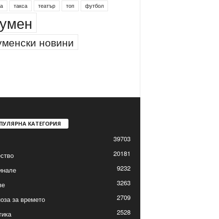
а
такса
театър
топ
футбол
умен
менски новини
ПУЛЯРНА КАТЕГОРИЯ
39703
20181
ство
9232
инале
3263
ве
2709
оза за времето
2528
тика