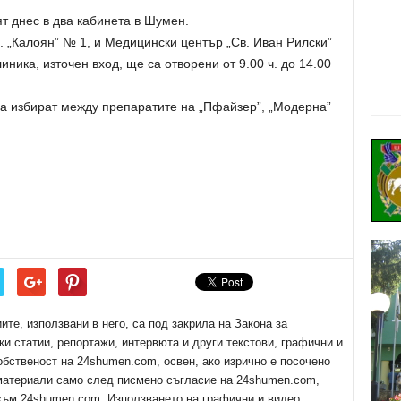
т днес в два кабинета в Шумен.
 „Калоян” № 1, и Медицински център „Св. Иван Рилски”
иника, източен вход, ще са отворени от 9.00 ч. до 14.00
а избират между препаратите на „Пфайзер”, „Модерна”
е, използвани в него, са под закрила на Закона за
ки статии, репортажи, интервюта и други текстови, графични и
обственост на 24shumen.com, освен, ако изрично е посочено
 материали само след писмено съгласие на 24shumen.com,
 към 24shumen.com. Използването на графични и видео