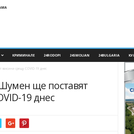
АМА
КРИМИНАЛЕ
24RODOPI
24SMOLIAN
24BULGARIA
КУ
ят ваксини срещу COVID-19 днес
 Шумен ще поставят
VID-19 днес