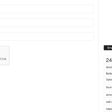
Ет
2
Simf
Веб
ПИН
бълг
инте
най-
парк