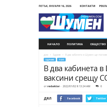
ПЕТЪК, ЯНУАРИ 16, 2026
КОНТАКТИ
РЕКЛ
24Shumen.COM
НАЧАЛО
ПОЛИТИКА
ОБЩЕСТВО
дом
Здраве
В два кабинета в Шумен ще постав
ЗДРАВЕ
ТОП
В два кабинета в
ваксини срещу CO
от
redaktor
-
2022/01/02 8:13:24 AM
0
ДЯЛ
Facebook
Twitter