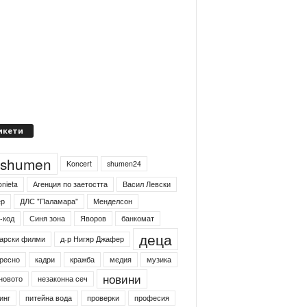
икети
4shumen
Koncert
shumen24
onieta
Агенция по заетостта
Васил Левски
ер
ДЛС "Паламара"
Менделсон
-код
Синя зона
Яворов
банкомат
деца
арски филми
д-р Нигяр Джафер
ресно
кадри
кражба
медия
музика
новини
новото
незаконна сеч
инг
питейна вода
проверки
професия