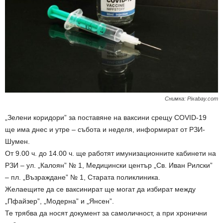
Снимка: Pixabay.com
„Зелени коридори” за поставяне на ваксини срещу COVID-19
ще има днес и утре – събота и неделя, информират от РЗИ-
Шумен.
От 9.00 ч. до 14.00 ч. ще работят имунизационните кабинети на
РЗИ – ул. „Калоян” № 1, Медицински център „Св. Иван Рилски”
– пл. „Възраждане” № 1, Старата поликлиника.
Желаещите да се ваксинират ще могат да избират между
„Пфайзер”, „Модерна” и „Янсен”.
Те трябва да носят документ за самоличност, а при хронични