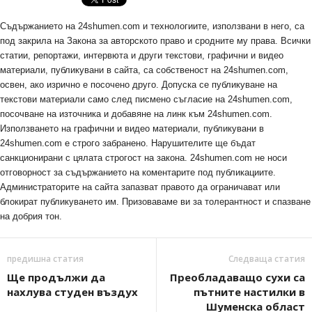
Съдържанието на 24shumen.com и технологиите, използвани в него, са
под закрила на Закона за авторското право и сродните му права. Всички
статии, репортажи, интервюта и други текстови, графични и видео
материали, публикувани в сайта, са собственост на 24shumen.com,
освен, ако изрично е посочено друго. Допуска се публикуване на
текстови материали само след писмено съгласие на 24shumen.com,
посочване на източника и добавяне на линк към 24shumen.com.
Използването на графични и видео материали, публикувани в
24shumen.com е строго забранено. Нарушителите ще бъдат
санкционирани с цялата строгост на закона. 24shumen.com не носи
отговорност за съдържанието на коментарите под публикациите.
Администраторите на сайта запазват правото да ограничават или
блокират публикуването им. Призоваваме ви за толерантност и спазване
на добрия тон.
предишна статия
Следваща статия
Ще продължи да
Преобладаващо сухи са
нахлува студен въздух
пътните настилки в
Шуменска област