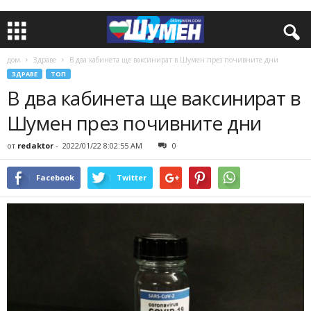
дом
Здраве
В два кабинета ще ваксинират в Шумен през почивните дни
ЗДРАВЕ
ТОП
В два кабинета ще ваксинират в
Шумен през почивните дни
от
redaktor
-
2022/01/22 8:02:55 AM
0
Facebook
Twitter