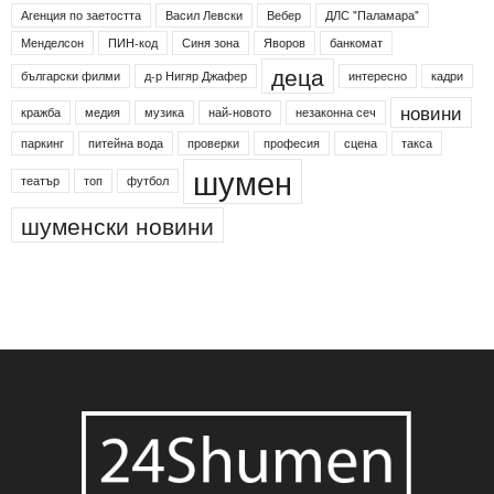
Етикети
24shumen
Koncert
shumen24
Simfonieta
Агенция по заетостта
Васил Левски
Вебер
ДЛС "Паламара"
Менделсон
ПИН-код
Синя зона
Яворов
банкомат
деца
български филми
д-р Нигяр Джафер
интересно
кадри
новини
кражба
медия
музика
най-новото
незаконна сеч
паркинг
питейна вода
проверки
професия
сцена
такса
шумен
театър
топ
футбол
шуменски новини