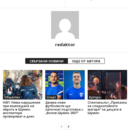
redaktor
СВЪРЗАНИ НОВИНИ
ОЩЕ ОТ АВТОРА
Общество
Спорт
Култура
НАП: Няма нарушения
Двама нови
Спектакълът „Приказка
при въвеждане на
футболисти ще
за сладкопойното
еврото в Шумен,
започнат подготовка с
магаре“ за децата в
инспектори
„Волов Шумен 2007“
Шумен
проверяват и днес