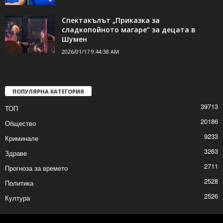
Двама нови футболисти ще започнат
подготовка с „Волов Шумен 2007“
2026/01/17 10:29:09 AM
Спектакълът „Приказка за
сладкопойното магаре“ за децата в
Шумен
2026/01/17 9:44:38 AM
ПОПУЛЯРНА КАТЕГОРИЯ
39713
ТОП
20186
Общество
9233
Криминале
3263
Здраве
2711
Прогноза за времето