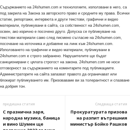
Съдържанието на 24shumen.com и технологиите, използвани в него, са
под закрила на Закона за авторското право и сродните му права. Всички
статии, репортажи, интервюта и други текстови, графични и видео
материали, публикувани в сайта, са собственост на 24shumen.com,
освен, ако изрично е посочено друго. Допуска се публикуване на
текстови материали само след писмено съгласие на 24shumen.com,
посочване на източника и добавяне на линк към 24shumen.com.
Използването на графични и видео материали, публикувани в
24shumen.com е строго забранено. Нарушителите ще бъдат
санкционирани с цялата строгост на закона. 24shumen.com не носи
отговорност за съдържанието на коментарите под публикациите.
Администраторите на сайта запазват правото да ограничават или
блокират публикуването им. Призоваваме ви за толерантност и спазване
на добрия тон.
предишна статия
Следваща статия
С празнична заря,
Прокуратурата призова
народна музика, баница
на разпит вътрешния
и вино Шумен ще
министър Бойко Рашков