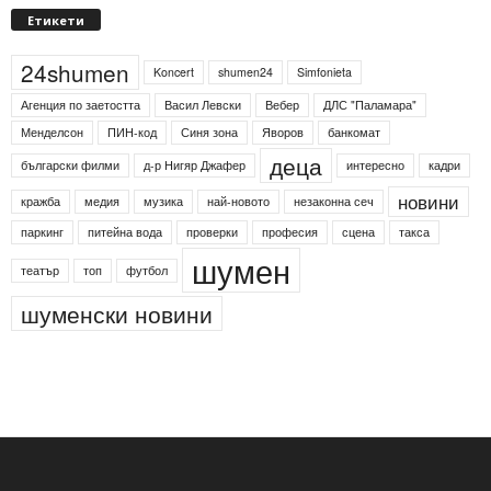
Етикети
24shumen
Koncert
shumen24
Simfonieta
Агенция по заетостта
Васил Левски
Вебер
ДЛС "Паламара"
Менделсон
ПИН-код
Синя зона
Яворов
банкомат
деца
български филми
д-р Нигяр Джафер
интересно
кадри
новини
кражба
медия
музика
най-новото
незаконна сеч
паркинг
питейна вода
проверки
професия
сцена
такса
шумен
театър
топ
футбол
шуменски новини