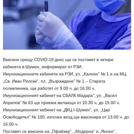
Ваксини срещу COVID-19 днес ще се поставят в четири
кабинета в Шумен, информират от РЗИ.
Имунизационните кабинети на РЗИ, ул. „Калоян” № 1 и на МЦ
„Св. Иван Рилски”, пл. „Възраждане” № 1 – Старата
поликлиника, ще работят от 9.00 ч. до 16.00 ч.
Имунизационният кабинет на СБАЛК Мадара”, ул. „Васил
Априлов” № 63 ще приема желаещи от 10.30 ч. до 15.00 ч.
Имунизационният кабинет на „ДКЦ І-Шумен”, ул. „Цар
Освободител” № 100, източен вход ще ваксинира от 13.00 ч. до
16.00 ч.
Поставят се ваксини на „Пфайзер”, „Модерна” и „Янсен”.