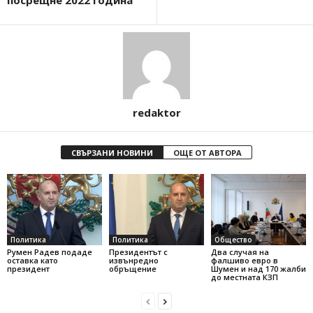
посрещне 2022 година
redaktor
СВЪРЗАНИ НОВИНИ
ОЩЕ ОТ АВТОРА
Политика
Политика
Общество
Румен Радев подаде
Президентът с
Два случая на
оставка като
извънредно
фалшиво евро в
президент
обръщение
Шумен и над 170 жалби
до местната КЗП