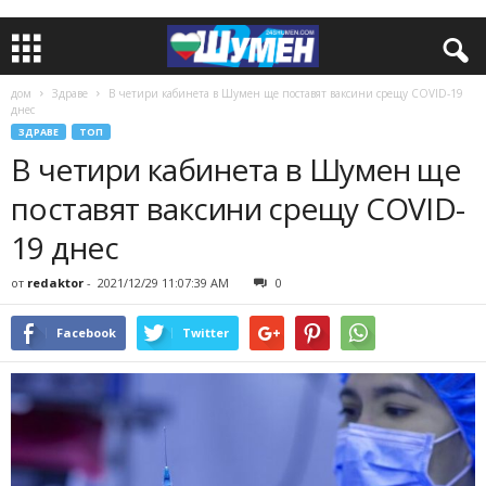
дом
Здраве
В четири кабинета в Шумен ще поставят ваксини срещу COVID-19
днес
ЗДРАВЕ
ТОП
В четири кабинета в Шумен ще
поставят ваксини срещу COVID-
19 днес
от
redaktor
-
2021/12/29 11:07:39 AM
0
Facebook
Twitter