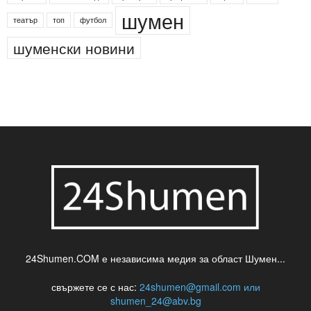
деца
български филми
д-р Нигяр Джафер
интересно
кадри
новини
кражба
медия
музика
най-новото
незаконна сеч
паркинг
питейна вода
проверки
професия
сцена
такса
шумен
театър
топ
футбол
шуменски новини