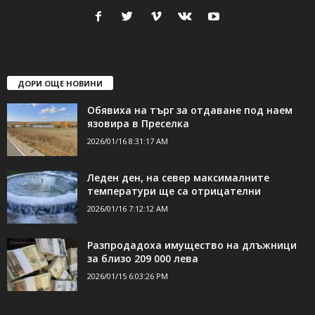
24Shumen.COM е независима медия за област Шумен...
свържете се с нас:
24shumen@gmail.com или
shumen_24@abv.bg
ДОРИ ОЩЕ НОВИНИ
Обявиха на търг за отдаване под наем
язовира в Преселка
2026/01/16 8:31:17 AM
Леден ден, на север максималните
температури ще са отрицателни
2026/01/16 7:12:12 AM
Разпродадоха имущество на длъжници