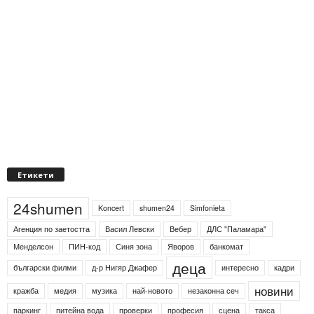
Етикети
24shumen
Koncert
shumen24
Simfonieta
Агенция по заетостта
Васил Левски
Вебер
ДЛС "Паламара"
Менделсон
ПИН-код
Синя зона
Яворов
банкомат