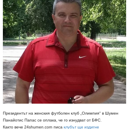
Президентът на женския футболен клуб „Олимпия“ в Шумен
Панайотис Папас се оплака, че го изнудват от БФС.
Както вече 24shumen.com писа
клубът ще издигне