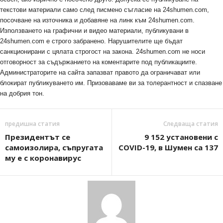
текстови материали само след писмено съгласие на 24shumen.com,
посочване на източника и добавяне на линк към 24shumen.com.
Използването на графични и видео материали, публикувани в
24shumen.com е строго забранено. Нарушителите ще бъдат
санкционирани с цялата строгост на закона. 24shumen.com не носи
отговорност за съдържанието на коментарите под публикациите.
Администраторите на сайта запазват правото да ограничават или
блокират публикуването им. Призоваваме ви за толерантност и спазване
на добрия тон.
предишна статия
Следваща статия
Президентът се
9 152 установени с
самоизолира, съпругата
COVID-19, в Шумен са 137
му е с коронавирус