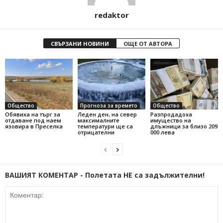
redaktor
СВЪРЗАНИ НОВИНИ
ОЩЕ ОТ АВТОРА
Общество
Прогноза за времето
Общество
Обявиха на търг за
Леден ден, на север
Разпродадоха
отдаване под наем
максималните
имущество на
язовира в Преселка
температури ще са
длъжници за близо 209
отрицателни
000 лева
ВАШИЯТ КОМЕНТАР - Полетата НЕ са задължителни!