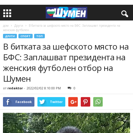
дом
Други
В битката за шефското място на БФС: Заплашват президента на
женския футболен...
ДРУГИ
СПОРТ
ТОП
В битката за шефското място на
БФС: Заплашват президента на
женския футболен отбор на
Шумен
от
redaktor
-
2022/02/02 8:10:00 PM
0
Facebook
Twitter