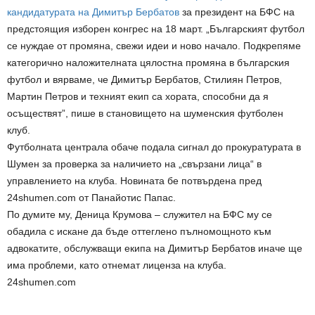
кандидатурата на Димитър Бербатов
за президент на БФС на
предстоящия изборен конгрес на 18 март. „Българският футбол
се нуждае от промяна, свежи идеи и ново начало. Подкрепяме
категорично наложителната цялостна промяна в българския
футбол и вярваме, че Димитър Бербатов, Стилиян Петров,
Мартин Петров и техният екип са хората, способни да я
осъществят”, пише в становището на шуменския футболен
клуб.
Футболната централа обаче подала сигнал до прокуратурата в
Шумен за проверка за наличието на „свързани лица“ в
управлението на клуба. Новината бе потвърдена пред
24shumen.com от Панайотис Папас.
По думите му, Деница Крумова – служител на БФС му се
обадила с искане да бъде оттеглено пълномощното към
адвокатите, обслужващи екипа на Димитър Бербатов иначе ще
има проблеми, като отнемат лиценза на клуба.
24shumen.com