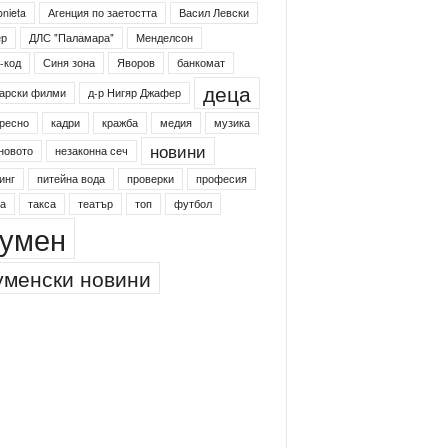
onieta
Агенция по заетостта
Васил Левски
ер
ДЛС "Паламара"
Менделсон
-код
Синя зона
Яворов
банкомат
деца
арски филми
д-р Нигяр Джафер
ресно
кадри
кражба
медия
музика
новини
новото
незаконна сеч
инг
питейна вода
проверки
професия
а
такса
театър
топ
футбол
умен
менски новини