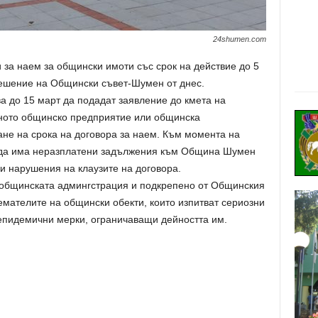
24shumen.com
и за наем за общински имоти със срок на действие до 5
решение на Общински съвет-Шумен от днес.
 до 15 март да подадат заявление до кмета на
тното общинско предприятие или общинска
ане на срока на договора за наем. Към момента на
а да има неразплатени задължения към Община Шумен
ги нарушения на клаузите на договора.
 общинската админrстрация и подкрепено от Общинския
емателите на общински обекти, които изпитват сериозни
епидемични мерки, ограничаващи дейността им.