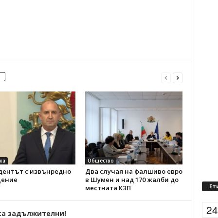
ка
Общество
дентът с извънредно
Два случая на фалшиво евро
ение
в Шумен и над 170 жалби до
Ет
местната КЗП
2
са задължителни!