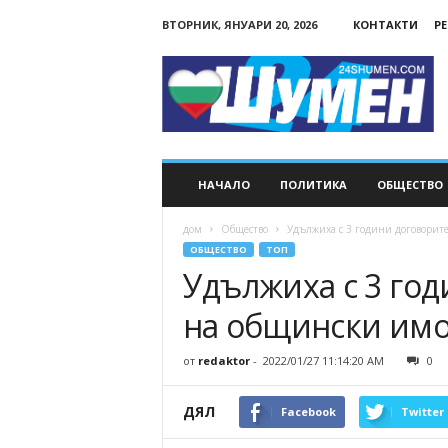
ВТОРНИК, ЯНУАРИ 20, 2026
КОНТАКТИ
Р
24Shumen.COM
НАЧАЛО
ПОЛИТИКА
ОБЩЕСТВО
дом
Общество
Удължиха с 3 години договорит
ОБЩЕСТВО
ТОП
Удължиха с 3 год
на общински им
от
redaktor
-
2022/01/27 11:14:20 AM
0
ДЯЛ
Facebook
Twitter