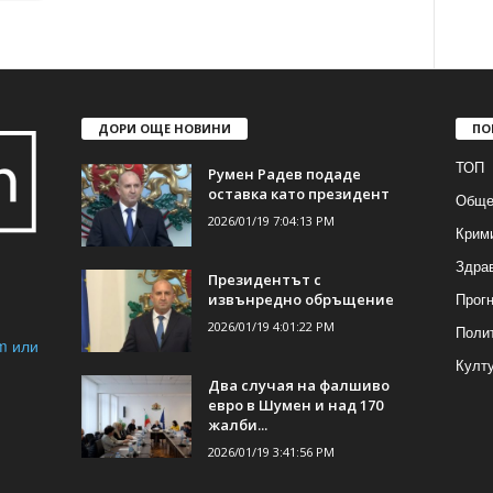
ДОРИ ОЩЕ НОВИНИ
ПО
ТОП
Румен Радев подаде
оставка като президент
Обще
2026/01/19 7:04:13 PM
Крим
Здра
Президентът с
Прогн
извънредно обръщение
2026/01/19 4:01:22 PM
Поли
m или
Култ
Два случая на фалшиво
евро в Шумен и над 170
жалби...
2026/01/19 3:41:56 PM