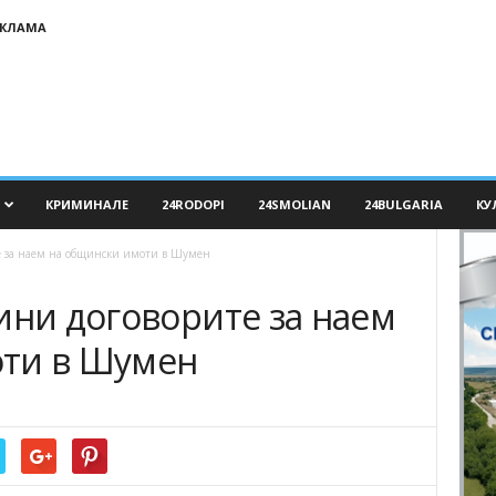
ЕКЛАМА
КРИМИНАЛЕ
24RODOPI
24SMOLIAN
24BULGARIA
КУ
е за наем на общински имоти в Шумен
ини договорите за наем
оти в Шумен