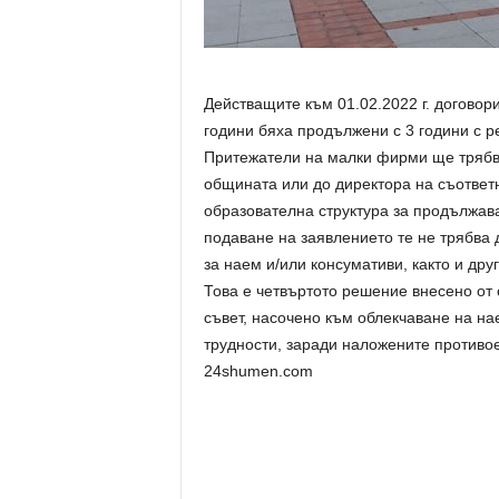
Действащите към 01.02.2022 г. договор
години бяха продължени с 3 години с 
Притежатели на малки фирми ще трябва
общината или до директора на съотве
образователна структура за продължав
подаване на заявлението те не трябв
за наем и/или консумативи, както и дру
Това е четвъртото решение внесено от
съвет, насочено към облекчаване на на
трудности, заради наложените противо
24shumen.com