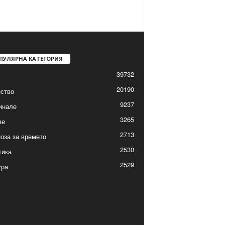
ПУЛЯРНА КАТЕГОРИЯ
39732
20190
ство
9237
инале
3265
ве
2713
оза за времето
2530
тика
2529
ура