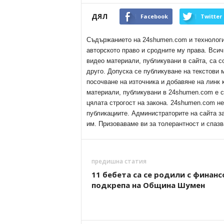
ДЯЛ
Facebook
Twitter
Съдържанието на 24shumen.com и технологиит
авторското право и сродните му права. Всич
видео материали, публикувани в сайта, са с
друго. Допуска се публикуване на текстови
посочване на източника и добавяне на линк
материали, публикувани в 24shumen.com е с
цялата строгост на закона. 24shumen.com н
публикациите. Администраторите на сайта з
им. Призоваваме ви за толерантност и спазв
предишна статия
11 бебета са се родили с финанс
подкрепа на Община Шумен