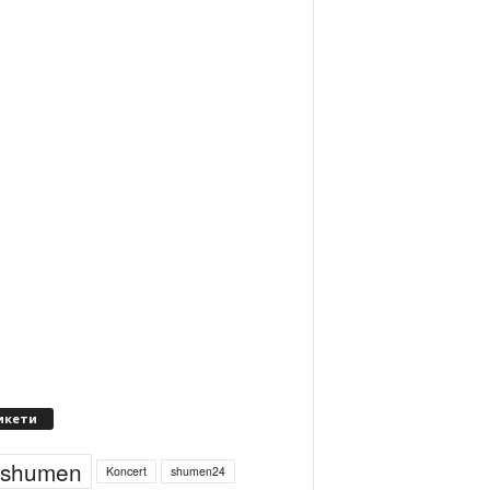
икети
4shumen
Koncert
shumen24