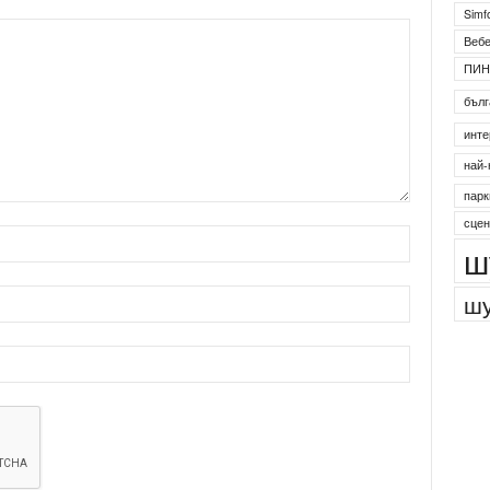
Simf
Веб
ПИН
бълг
инте
най-
парк
сцен
ш
шу