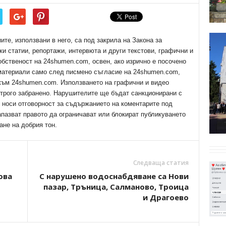
е, използвани в него, са под закрила на Закона за
ки статии, репортажи, интервюта и други текстови, графични и
обственост на 24shumen.com, освен, ако изрично е посочено
 материали само след писмено съгласие на 24shumen.com,
 към 24shumen.com. Използването на графични и видео
трого забранено. Нарушителите ще бъдат санкционирани с
е носи отговорност за съдържанието на коментарите под
апазват правото да ограничават или блокират публикуването
ане на добрия тон.
Следваща статия
ова
С нарушено водоснабдяване са Нови
пазар, Тръница, Салманово, Троица
и Драгоево