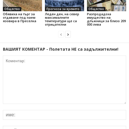
Общество
Прогноза за времето
Общество
Обявиха на търг за
Леден ден, на север
Разпродадоха
отдаване под наем
максималните
имущество на
язовира в Преселка
температури ще са
длъжници за близо 209
отрицателни
000 лева
ВАШИЯТ КОМЕНТАР - Полетата НЕ са задължителни!