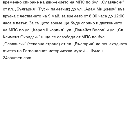
временно спиране на движението на МПС по бул. „Славянски“
от пл. „България“ (Руски паметник) до ул. „Адам Мицкевич“ във
връзка с честването на 9 май, за времето от 8:00 часа до 12:00
часа в петък. За същото време ще бъде спряно и движението
на МПС по ул. „Карел Шкорпил“, ул. „Панайот Волов“ и ул. „Св.
Климент Охридски“ и ще се освободи от МПС по бул.
„Славянски“ (северна страна) от пл. „България“ до пешеходната
пътека на Регионалния исторически музей – Шумен.
24shumen.com