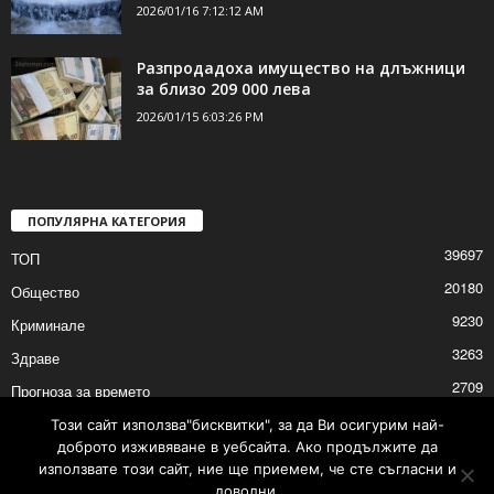
2026/01/16 7:12:12 AM
Разпродадоха имущество на длъжници
за близо 209 000 лева
2026/01/15 6:03:26 PM
ПОПУЛЯРНА КАТЕГОРИЯ
39697
ТОП
20180
Общество
9230
Криминале
3263
Здраве
2709
Прогноза за времето
2527
Политика
Този сайт използва"бисквитки", за да Ви осигурим най-
доброто изживяване в уебсайта. Ако продължите да
2525
Култура
използвате този сайт, ние ще приемем, че сте съгласни и
доволни.