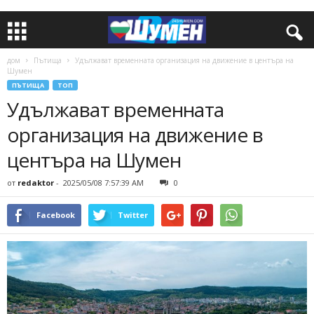
дом
Пътища
Удължават временната организация на движение в центъра на
Шумен
ПЪТИЩА
ТОП
Удължават временната
организация на движение в
центъра на Шумен
от
redaktor
-
2025/05/08 7:57:39 AM
0
Facebook
Twitter