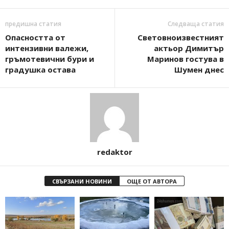
предишна статия
Следваща статия
Опасността от
Световноизвестният
интензивни валежи,
актьор Димитър
гръмотевични бури и
Маринов гостува в
градушка остава
Шумен днес
redaktor
СВЪРЗАНИ НОВИНИ
ОЩЕ ОТ АВТОРА