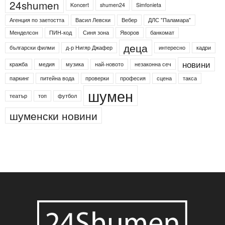
24shumen
Koncert
shumen24
Simfonieta
Агенция по заетостта
Васил Левски
Вебер
ДЛС "Паламара"
Менделсон
ПИН-код
Синя зона
Яворов
банкомат
деца
български филми
д-р Нигяр Джафер
интересно
кадри
новини
кражба
медия
музика
най-новото
незаконна сеч
паркинг
питейна вода
проверки
професия
сцена
такса
шумен
театър
топ
футбол
шуменски новини