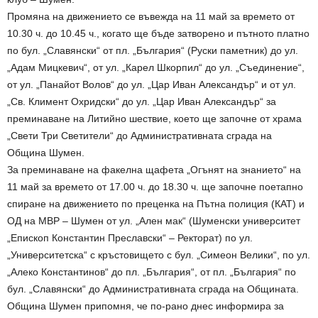
Промяна на движението се въвежда на 11 май за времето от
10.30 ч. до 10.45 ч., когато ще бъде затворено и пътното платно
по бул. „Славянски“ от пл. „България“ (Руски паметник) до ул.
„Адам Мицкевич“, от ул. „Карел Шкорпил“ до ул. „Съединение“,
от ул. „Панайот Волов“ до ул. „Цар Иван Александър“ и от ул.
„Св. Климент Охридски“ до ул. „Цар Иван Александър“ за
преминаване на Литийно шествие, което ще започне от храма
„Свети Три Светители“ до Административната сграда на
Община Шумен.
За преминаване на факелна щафета „Огънят на знанието“ на
11 май за времето от 17.00 ч. до 18.30 ч. ще започне поетапно
спиране на движението по преценка на Пътна полиция (КАТ) и
ОД на МВР – Шумен от ул. „Ален мак“ (Шуменски университет
„Епископ Константин Преславски“ – Ректорат) по ул.
„Университетска“ с кръстовището с бул. „Симеон Велики“, по ул.
„Алеко Константинов“ до пл. „България“, от пл. „България“ по
бул. „Славянски“ до Административната сграда на Общината.
Община Шумен припомня, че по-рано днес информира за