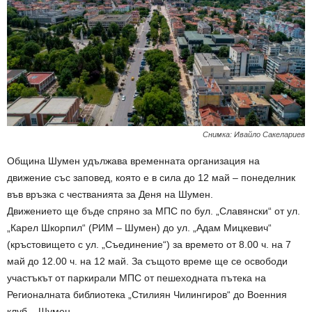
Снимка: Ивайло Сакелариев
Община Шумен удължава временната организация на
движение със заповед, която е в сила до 12 май – понеделник
във връзка с честванията за Деня на Шумен.
Движението ще бъде спряно за МПС по бул. „Славянски“ от ул.
„Карел Шкорпил“ (РИМ – Шумен) до ул. „Адам Мицкевич“
(кръстовището с ул. „Съединение“) за времето от 8.00 ч. на 7
май до 12.00 ч. на 12 май. За същото време ще се освободи
участъкът от паркирали МПС от пешеходната пътека на
Регионалната библиотека „Стилиян Чилингиров“ до Военния
клуб – Шумен.