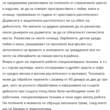
се предприеме разчистване на поляните от страничните храсти
и издънки, за да се отворят пространствата с пейки, маси и
огнища, превземани от години от храстовата растителност.
Дърветата и защитената растителност не са обект на
дейностите. На екипите са дадени указания да се разчиства
около дънерите на дърветата, за да се обезопасят сенчестите
места. Разчиства се около огнища, барбекюта, детски уреди,
пейки и маси, разширяват се просеките във връзка със
затоплянето на времето и излизането на гражданите все по-
често на обичайните за пикник места в района.
Вчера и днес на терените работи специализирана техника, в т.ч.
и с горски мулчери, които отстраняват и дробят храсти и туфи
от средно висока и висока растителност и мулчират. Техниката
може да обработи терените с размер от 40 декара за два до три
дни, като за ръчното обработване и извършване на същите
дейности при същата площ биха били необходими поне 10
работника, специализирана техника и поне един месец работа.
На поляните в момента се обръща окосената трева, след което
ще се балира и транспортира.