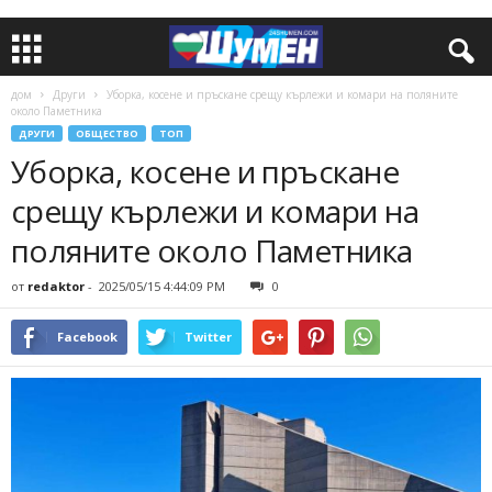
дом
Други
Уборка, косене и пръскане срещу кърлежи и комари на поляните
около Паметника
ДРУГИ
ОБЩЕСТВО
ТОП
Уборка, косене и пръскане
срещу кърлежи и комари на
поляните около Паметника
от
redaktor
-
2025/05/15 4:44:09 PM
0
Facebook
Twitter