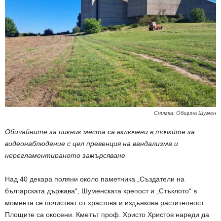
Снимка: Община Шумен
Обичайните за пикник места са включени в точките за
видеонаблюдение с цел превенция на вандализма и
нерегламентираното замърсяване
Над 40 декара поляни около паметника „Създатели на
българската държава“, Шуменската крепост и „Стъклото“ в
момента се почистват от храстова и издънкова растителност.
Площите са окосени. Кметът проф. Христо Христов нареди да