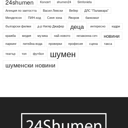
24shumen
Koncert
shumen24
Simfonieta
Агенция по заетостта
Васил Левски
Вебер
ДЛС "Паламара"
Менделсон
ПИН-код
Синя зона
Яворов
банкомат
деца
български филми
д-р Нигяр Джафер
интересно
кадри
новини
кражба
медия
музика
най-новото
незаконна сеч
паркинг
питейна вода
проверки
професия
сцена
такса
шумен
театър
топ
футбол
шуменски новини