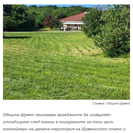
Снимка: Община Шумен
Община Шумен призовава гражданите да изхвърлят
отпадъците след пикник в осигурените за тези цели
контейнери на цялата територия на Шуменското плато и