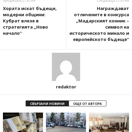
предишна статия
Следваща статия
Хората искат бъдеще,
Награждават
модерни общини:
отличените в конкурса
Кубрат влезе в
„Мадарският конник –
стратегията „Ново
символ на
начало“
историческото минало и
европейското бъдеще“
redaktor
СВЪРЗАНИ НОВИНИ
ОЩЕ ОТ АВТОРА