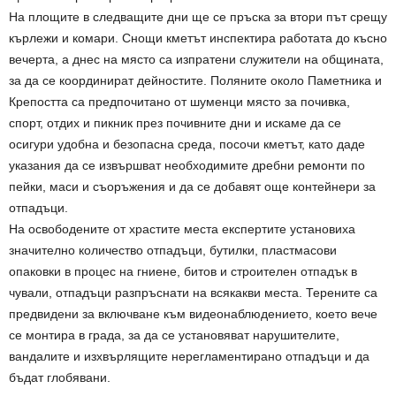
На площите в следващите дни ще се пръска за втори път срещу
кърлежи и комари. Снощи кметът инспектира работата до късно
вечерта, а днес на място са изпратени служители на общината,
за да се координират дейностите. Поляните около Паметника и
Крепостта са предпочитано от шуменци място за почивка,
спорт, отдих и пикник през почивните дни и искаме да се
осигури удобна и безопасна среда, посочи кметът, като даде
указания да се извършват необходимите дребни ремонти по
пейки, маси и съоръжения и да се добавят още контейнери за
отпадъци.
На освободените от храстите места експертите установиха
значително количество отпадъци, бутилки, пластмасови
опаковки в процес на гниене, битов и строителен отпадък в
чували, отпадъци разпръснати на всякакви места. Терените са
предвидени за включване към видеонаблюдението, което вече
се монтира в града, за да се установяват нарушителите,
вандалите и изхвърлящите нерегламентирано отпадъци и да
бъдат глобявани.