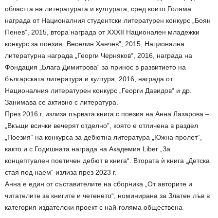
областта на литературата и културата, сред които Голяма
награда от Националния студентски литературен конкурс „Боян
Пенев”, 2015, втора награда от XXXII Национален младежки
конкурс за поезия „Веселин Ханчев”, 2015, Национална
литературна награда „Георги Черняков“, 2016, награда на
Фондация „Блага Димитрова“ за принос в развитието на
българската литература и култура, 2016, награда от
Националния литературен конкурс „Георги Давидов“ и др.
Занимава се активно с литература.
През 2016 г. излиза първата книга с поезия на Анна Лазарова –
„Вкъщи всички вечерят отделно”, която е отличена в раздел
„Поезия“ на конкурса за дебютна литература „Южна пролет“,
както и с Годишната награда на Академия Liber „За
концептуален поетичен дебют в книга“. Втората ѝ книга „Детска
стая под наем“ излиза през 2023 г.
Анна е един от съставителите на сборника „От авторите и
читателите за книгите и четенето“, номинирана за Златен лъв в
категория издателски проект с най-голяма обществена