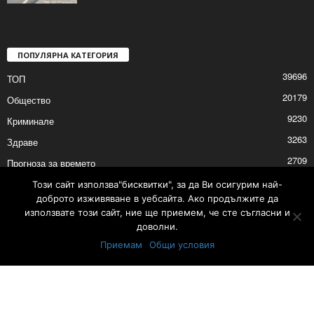
ПОПУЛЯРНА КАТЕГОРИЯ
39696
ТОП
20179
Общество
9230
Криминале
3263
Здраве
2709
Прогноза за времето
2527
Политика
Този сайт използва"бисквитки", за да Ви осигурим най-
доброто изживяване в уебсайта. Ако продължите да
2525
Култура
използвате този сайт, ние ще приемем, че сте съгласни и
доволни.
Приемам
Общи условия
Контакти
Реклама
© © 2017 24Shumen.COM. Изработка и поддръжка от
Timag.EU
и
CHOCHEV TEAM