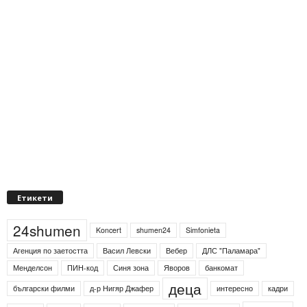
Етикети
24shumen
Koncert
shumen24
Simfonieta
Агенция по заетостта
Васил Левски
Вебер
ДЛС "Паламара"
Менделсон
ПИН-код
Синя зона
Яворов
банкомат
деца
български филми
д-р Нигяр Джафер
интересно
кадри