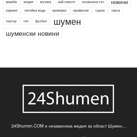
новини
кражба
медия
музика
най-новото
незаконна сеч
паркинг
питейна вода
проверки
професия
сцена
такса
шумен
театър
топ
футбол
шуменски новини
24Shumen.COM е независима медия за област Шумен...