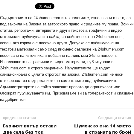
Съдържанието на 24shumen.com и технологиите, използвани в него, са
под закрила на Закона за авторското право и сродните му права. Всички
статии, репортажи, интервюта и други текстови, графични и видео
материали, публикувани в сайта, са собственост на 24shumen.com,
освен, ако изрично е посочено друго. Допуска се публикуване на
текстови материали само след писмено съгласие на 24shumen.com,
посочване на източника и добавяне на линк към 24shumen.com.
Използването на графични и видео материали, публикувани в
24shumen.com е строго забранено. Нарушителите ще бъдат
санкционирани с цялата строгост на закона. 24shumen.com не носи
отговорност за съдържанието на коментарите под публикациите.
Администраторите на сайта запазват правото да ограничават или
блокират публикуването им. Призоваваме ви за толерантност и спазване
на добрия тон.
предишна статия
Следваща статия
Бурният вятър остави
Шуменско е на 14 място
две села без ток
в страната по брой