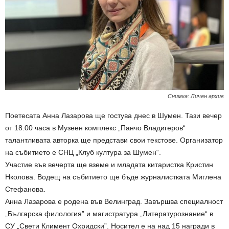
Снимка: Личен архив
Поетесата Анна Лазарова ще гостува днес в Шумен. Тази вечер
от 18.00 часа в Музеен комплекс „Панчо Владигеров“
талантливата авторка ще представи свои текстове. Организатор
на събитието е СНЦ „Клуб култура за Шумен“.
Участие във вечерта ще вземе и младата китаристка Кристин
Нколова. Водещ на събитието ще бъде журналистката Миглена
Стефанова.
Анна Лазарова е родена във Велинград. Завършва специалност
„Българска филология” и магистратура „Литературознание“ в
СУ „Свети Климент Охридски”. Носител е на над 15 награди в