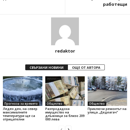
работещи
redaktor
СВЪРЗАНИ НОВИНИ
ОЩЕ ОТ АВТОРА
Прогноза за времето
Общество
Общество
Леден ден, на север
Разпродадоха
Приключи ремонтът на
максималните
имущество на
улица „Дедеагач“
температури ще са
длъжници за близо 209
отрицателни
000 лева