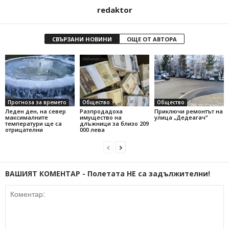
redaktor
СВЪРЗАНИ НОВИНИ
ОЩЕ ОТ АВТОРА
Прогноза за времето
Общество
Общество
Леден ден, на север
Разпродадоха
Приключи ремонтът на
максималните
имущество на
улица „Дедеагач“
температури ще са
длъжници за близо 209
отрицателни
000 лева
ВАШИЯТ КОМЕНТАР - Полетата НЕ са задължителни!