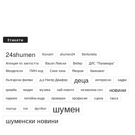
Етикети
24shumen
Koncert
shumen24
Simfonieta
Агенция по заетостта
Васил Левски
Вебер
ДЛС "Паламара"
Менделсон
ПИН-код
Синя зона
Яворов
банкомат
деца
български филми
д-р Нигяр Джафер
интересно
кадри
новини
кражба
медия
музика
най-новото
незаконна сеч
паркинг
питейна вода
проверки
професия
сцена
такса
шумен
театър
топ
футбол
шуменски новини