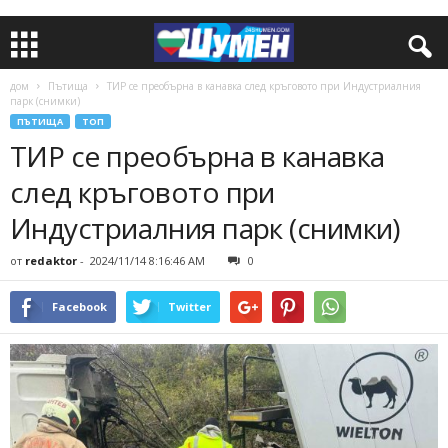
дом
Пътища
ТИР се преобърна в канавка след кръговото при Индустриалния
парк (снимки)
ПЪТИЩА
ТОП
ТИР се преобърна в канавка
след кръговото при
Индустриалния парк (снимки)
от
redaktor
-
2024/11/14 8:16:46 AM
0
Facebook
Twitter