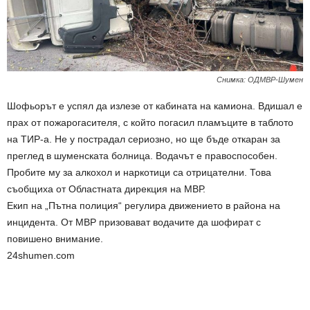
Снимка: ОДМВР-Шумен
Шофьорът е успял да излезе от кабината на камиона. Вдишал е
прах от пожарогасителя, с който погасил пламъците в таблото
на ТИР-а. Не у пострадал сериозно, но ще бъде откаран за
преглед в шуменската болница. Водачът е правоспособен.
Пробите му за алкохол и наркотици са отрицателни. Това
съобщиха от Областната дирекция на МВР.
Екип на „Пътна полиция“ регулира движението в района на
инцидента. От МВР призовават водачите да шофират с
повишено внимание.
24shumen.com