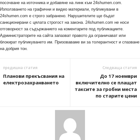
посочване на източника и добавяне на линк към 24shumen.com.
Използването на графични и видео материали, публикувани в
24shumen.com е строго забранено. Нарушителите ще бъдат
санкционирани с цялата строгост на закона. 24shumen.com не носи
отговорност за съдържанието на коментарите под публикациите.
Администраторите на сайта запазват правото да ограничават или
блокират публикуването им. Призоваваме ви за толерантност и спазване
на добрия тон.
предишна статия
Следваща статия
Планови прекъсвания на
До 17 ноември
електрозахранването
включително се плащат
таксите за гробни места
по старите цени