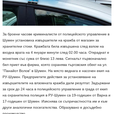
За броени часове криминалисти от полицейското управление в
Шумен установиха извършители на кражба от магазин за
хранителни стоки. Кражбата била извършена след взлом на
входна врата на 4 януари минути след 02.00 часа. Откраднат е
монетник със сума от близо 13 лева. Сигналът първоначално
бил приет във фирма, която охранява търговския обект на ул.
“Панайот Волов“ в Шумен. На място веднага е насочен екип на
РУ-Шумен. Предприетите действия за установяване на
извършителите на влзомната кражба дали резултат. Задържани
за срок до 24 часа в полицейското управление в града от екип
на охранителна полиция в РУ-Шумен са 19-годишен от Варна и
17-годишен от Шумен. Изяснява се съпричастността им и към
други аналогични посегателства. Образувано е досъдебно
производство.