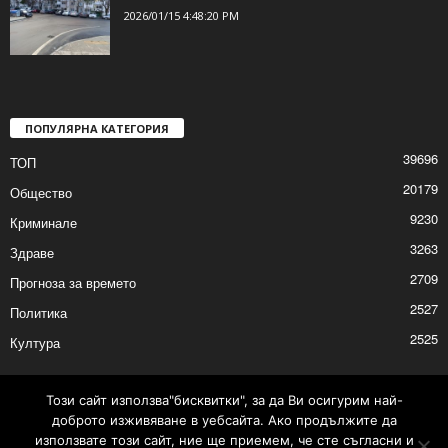
2026/01/15 6:03:26 PM
Приключи ремонтът на улица „Дедеагач“
2026/01/15 4:48:20 PM
ПОПУЛЯРНА КАТЕГОРИЯ
39696
ТОП
20179
Общество
9230
Криминале
3263
Здраве
2709
Прогноза за времето
2527
Политика
Този сайт използва"бисквитки", за да Ви осигурим най-
доброто изживяване в уебсайта. Ако продължите да
2525
Култура
използвате този сайт, ние ще приемем, че сте съгласни и