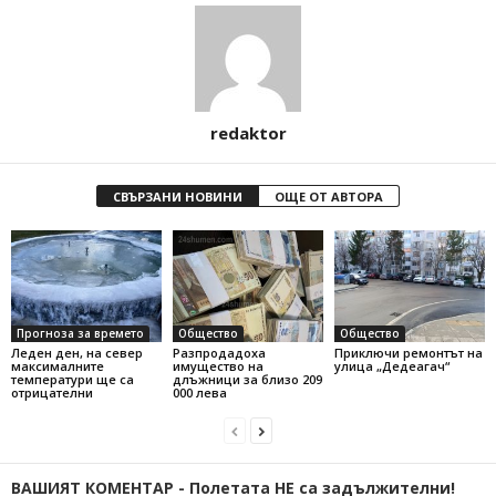
redaktor
СВЪРЗАНИ НОВИНИ
ОЩЕ ОТ АВТОРА
Прогноза за времето
Общество
Общество
Леден ден, на север
Разпродадоха
Приключи ремонтът на
максималните
имущество на
улица „Дедеагач“
температури ще са
длъжници за близо 209
отрицателни
000 лева
ВАШИЯТ КОМЕНТАР - Полетата НЕ са задължителни!