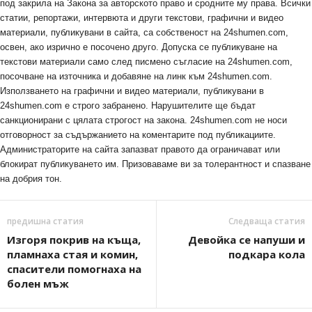
под закрила на Закона за авторското право и сродните му права. Всички
статии, репортажи, интервюта и други текстови, графични и видео
материали, публикувани в сайта, са собственост на 24shumen.com,
освен, ако изрично е посочено друго. Допуска се публикуване на
текстови материали само след писмено съгласие на 24shumen.com,
посочване на източника и добавяне на линк към 24shumen.com.
Използването на графични и видео материали, публикувани в
24shumen.com е строго забранено. Нарушителите ще бъдат
санкционирани с цялата строгост на закона. 24shumen.com не носи
отговорност за съдържанието на коментарите под публикациите.
Администраторите на сайта запазват правото да ограничават или
блокират публикуването им. Призоваваме ви за толерантност и спазване
на добрия тон.
предишна статия
Следваща статия
Изгоря покрив на къща,
Девойка се напуши и
пламнаха стая и комин,
подкара кола
спасители помогнаха на
болен мъж