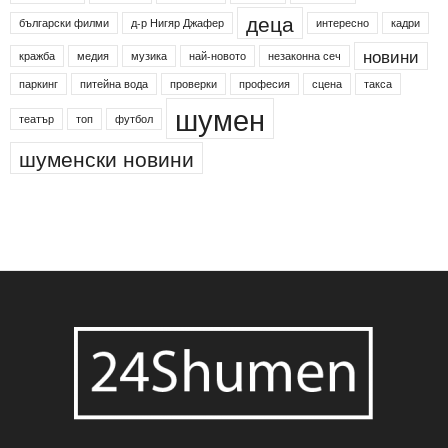
24shumen
Koncert
shumen24
Simfonieta
Агенция по заетостта
Васил Левски
Вебер
ДЛС "Паламара"
Менделсон
ПИН-код
Синя зона
Яворов
банкомат
деца
български филми
д-р Нигяр Джафер
интересно
кадри
новини
кражба
медия
музика
най-новото
незаконна сеч
паркинг
питейна вода
проверки
професия
сцена
такса
шумен
театър
топ
футбол
шуменски новини