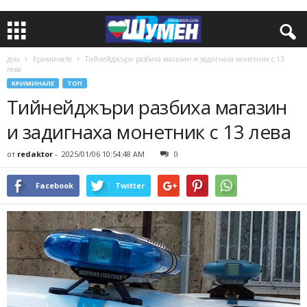
дом
Криминале
Тийнейджъри разбиха магазин и задигнаха монетник с 13
лева
КРИМИНАЛЕ
ТОП
Тийнейджъри разбиха магазин
и задигнаха монетник с 13 лева
от
redaktor
-
2025/01/06 10:54:48 AM
0
Facebook
Twitter