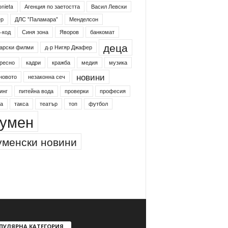
onieta
Агенция по заетостта
Васил Левски
ер
ДЛС "Паламара"
Менделсон
-код
Синя зона
Яворов
банкомат
деца
арски филми
д-р Нигяр Джафер
ресно
кадри
кражба
медия
музика
новини
новото
незаконна сеч
инг
питейна вода
проверки
професия
а
такса
театър
топ
футбол
умен
менски новини
ПУЛЯРНА КАТЕГОРИЯ