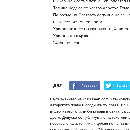
и Яков, на Светъл петък – св. апостол 
Томина неделя се чества апостол Тома,
По време на Светлата седмица не се и
възкресение. Не се пости.
Християните се поздравяват с „Христос 
Христовата църква.
24shumen.com
ДЯЛ
Facebook
Twitter
Съдържанието на 24shumen.com и технологиит
авторското право и сродните му права. Всич
видео материали, публикувани в сайта, са с
друго. Допуска се публикуване на текстови
посочване на източника и добавяне на линк
материали, публикувани в 24shumen.com е с