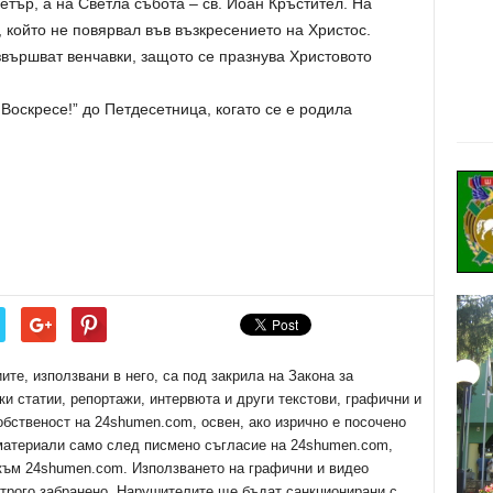
Петър, а на Светла събота – св. Йоан Кръстител. На
 който не повярвал във възкресението на Христос.
звършват венчавки, защото се празнува Христовото
Воскресе!” до Петдесетница, когато се е родила
е, използвани в него, са под закрила на Закона за
ки статии, репортажи, интервюта и други текстови, графични и
обственост на 24shumen.com, освен, ако изрично е посочено
 материали само след писмено съгласие на 24shumen.com,
 към 24shumen.com. Използването на графични и видео
трого забранено. Нарушителите ще бъдат санкционирани с