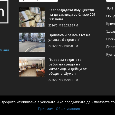
ТОП
Разпродадоха имущество
на длъжници за близо 209
Обще
000 лева
Крим
2026/01/15 6:03:26 PM
Здра
Приключи ремонтът на
Прогн
улица „Дедеагач“
2026/01/15 4:48:20 PM
Поли
m или
Култ
Първа за годината
работна среща на
читалищни дейци от
община Шумен
2026/01/15 3:29:11 PM
ай-доброто изживяване в уебсайта. Ако продължите да използвате то
а от
Приемам
Общи условия