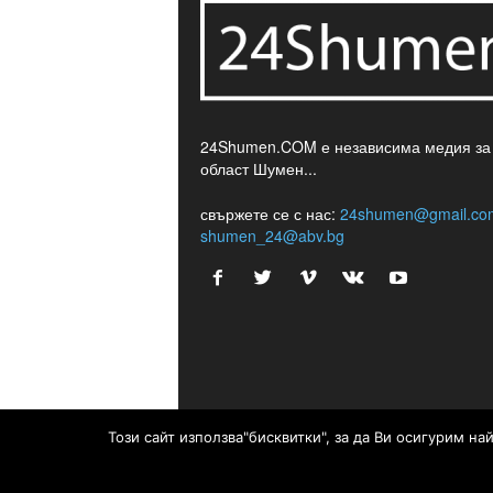
24Shumen.COM е независима медия за
област Шумен...
свържете се с нас:
24shumen@gmail.co
shumen_24@abv.bg
Този сайт използва"бисквитки", за да Ви осигурим н
© © 2017 24Shumen.COM. Изработка и поддръжк
Timag.EU
и
CHOCHEV TEAM