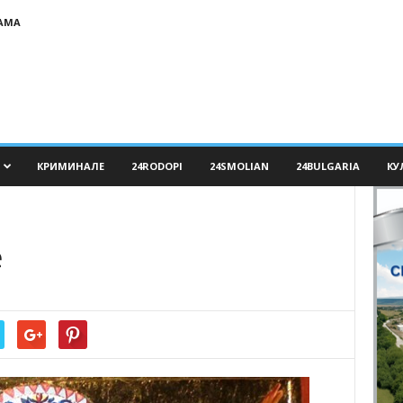
АМА
КРИМИНАЛЕ
24RODOPI
24SMOLIAN
24BULGARIA
КУ
е