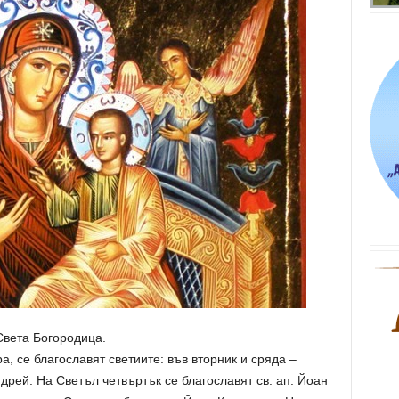
Света Богородица.
, се благославят светиите: във вторник и сряда –
дрей. На Светъл четвъртък се благославят св. ап. Йоан