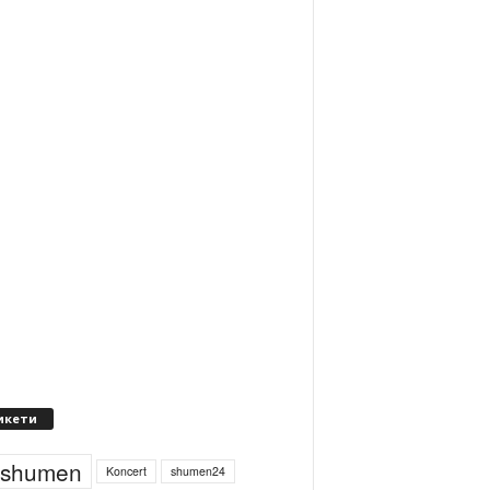
икети
4shumen
Koncert
shumen24