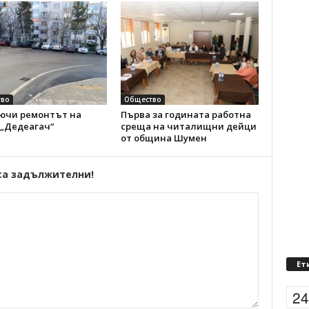
во
Общество
ючи ремонтът на
Първа за годината работна
 „Дедеагач“
среща на читалищни дейци
от община Шумен
са задължителни!
Ет
2