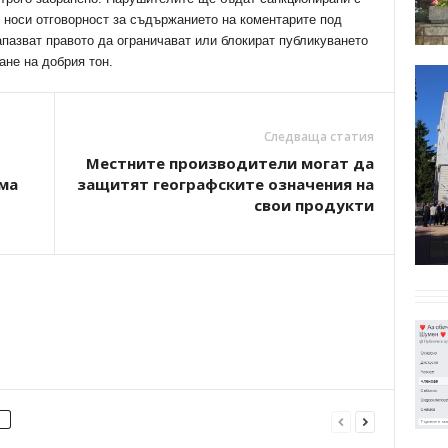
е носи отговорност за съдържанието на коментарите под
апазват правото да ограничават или блокират публикуването
ане на добрия тон.
Следваща статия
Местните производители могат да
-ма
защитят географските означения на
свои продукти