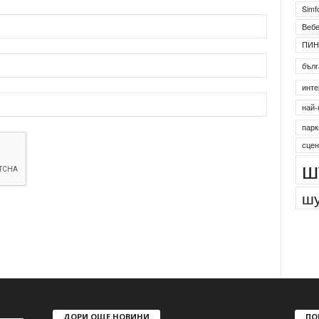
Simf
Веб
ПИН
бълг
инте
най-
парк
сцен
ш
шу
ДОРИ ОЩЕ НОВИНИ
ПО