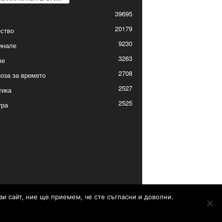
39695
20179
ство
9230
инале
3263
ве
2708
оза за времето
2527
тика
2525
ура
зи сайт, ние ще приемем, че сте съгласни и доволни.
Контакти
Реклама