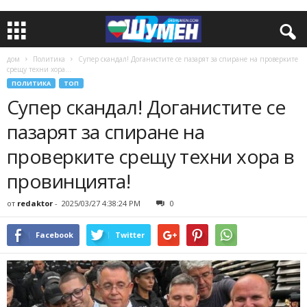
дом
Политика
Супер скандал! Доганистите се пазарят за спиране на проверките
срещу техни хора...
ПОЛИТИКА
ТОП
Супер скандал! Доганистите се
пазарят за спиране на
проверките срещу техни хора в
провинцията!
от
redaktor
-
2025/03/27 4:38:24 PM
0
Facebook
Twitter