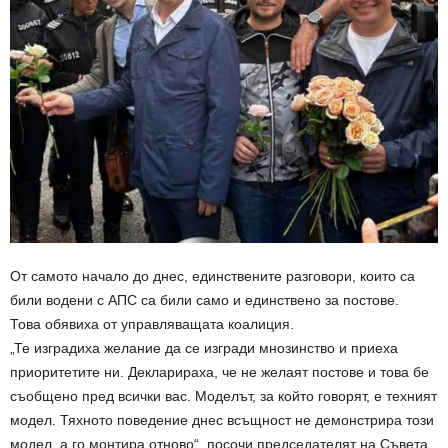
От самото начало до днес, единствените разговори, които са
били водени с АПС са били само и единствено за постове.
Това обявиха от управляващата коалиция.
„Те изградиха желание да се изгради мнозинство и приеха
приоритетите ни. Декларираха, че не желаят постове и това бе
съобщено пред всички вас. Моделът, за който говорят, е техният
модел. Тяхното поведение днес всъщност не демонстрира този
модел, а го монтира отново“, посочи председателят на Съвета