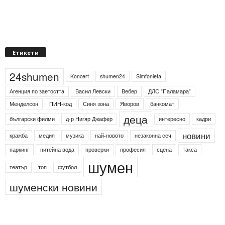
Етикети
24shumen
Koncert
shumen24
Simfonieta
Агенция по заетостта
Васил Левски
Вебер
ДЛС "Паламара"
Менделсон
ПИН-код
Синя зона
Яворов
банкомат
деца
български филми
д-р Нигяр Джафер
интересно
кадри
новини
кражба
медия
музика
най-новото
незаконна сеч
паркинг
питейна вода
проверки
професия
сцена
такса
шумен
театър
топ
футбол
шуменски новини