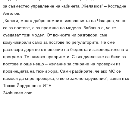
за съвместно управление на кабинета „Желязков“ – Костадин
Ангелов.
„Колеги, много добре помните изявленията на Чакъров, че не
са за постове, а за промяна на модела. Забавно е, че те
създават този модел. От всичките ни разговори, сме
комуникирали само за постове по регулаторите. Не сме
разговори дори по отношение на бюджета и законодателсната
програма. Те нямаха приоритети. С тях диалозите са били за
постове и още нещо – желание за спиране на проверки из
провинцията на техни хора. Сами разбирате, че ако МС се
намеси да спре проверка, е вече закононарушение“, заяви пък
Тошко Йорданов от ИТН.
24shumen.com