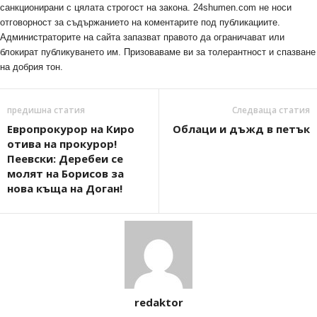
санкционирани с цялата строгост на закона. 24shumen.com не носи
отговорност за съдържанието на коментарите под публикациите.
Администраторите на сайта запазват правото да ограничават или
блокират публикуването им. Призоваваме ви за толерантност и спазване
на добрия тон.
предишна статия
Следваща статия
Европрокурор на Киро
Облаци и дъжд в петък
отива на прокурор!
Пеевски: Деребeи се
молят на Борисов за
нова къща на Доган!
redaktor