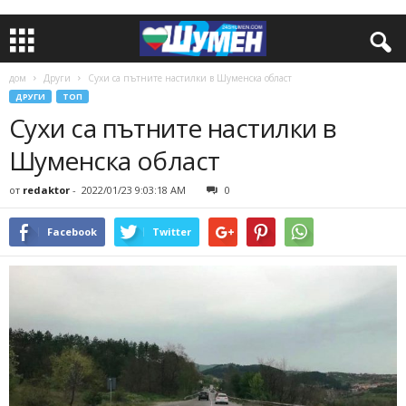
дом
Други
Сухи са пътните настилки в Шуменска област
ДРУГИ
ТОП
Сухи са пътните настилки в
Шуменска област
от
redaktor
-
2022/01/23 9:03:18 AM
0
Facebook
Twitter