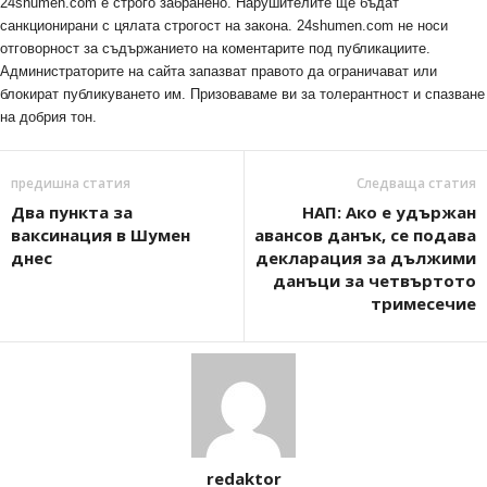
24shumen.com е строго забранено. Нарушителите ще бъдат
санкционирани с цялата строгост на закона. 24shumen.com не носи
отговорност за съдържанието на коментарите под публикациите.
Администраторите на сайта запазват правото да ограничават или
блокират публикуването им. Призоваваме ви за толерантност и спазване
на добрия тон.
предишна статия
Следваща статия
Два пункта за
НАП: Ако е удържан
ваксинация в Шумен
авансов данък, се подава
днес
декларация за дължими
данъци за четвъртото
тримесечие
redaktor