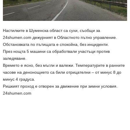
Настилките в Шуменска област са сухи, съобщи за
24shumen.com дежурният в Областното пътно управление.
Обстановката по пътищата е спокойна, без инциденти.
През нощта 5 машини са обработвали участъци против
заледяване.
Времето е ясно, без мъгли и валежи. Температурите в ранните
часове на денонощието са били отрицателни – от минус 8 до
минус 4 градуса.
Ришкият проход е отворен за движение при зимни условия.
24shumen.com