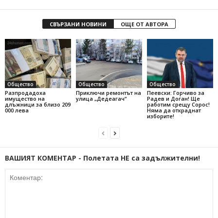
СВЪРЗАНИ НОВИНИ
ОЩЕ ОТ АВТОРА
Общество
Общество
Общество
Разпродадоха
Приключи ремонтът на
Пеевски: Горчиво за
имущество на
улица „Дедеагач“
Радев и Доган! Ще
длъжници за близо 209
работим срещу Сорос!
000 лева
Няма да откраднат
изборите!
ВАШИЯТ КОМЕНТАР - Полетата НЕ са задължителни!