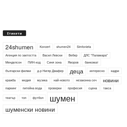
Етикети
24shumen
Koncert
shumen24
Simfonieta
Агенция по заетостта
Васил Левски
Вебер
ДЛС "Паламара"
Менделсон
ПИН-код
Синя зона
Яворов
банкомат
деца
български филми
д-р Нигяр Джафер
интересно
кадри
новини
кражба
медия
музика
най-новото
незаконна сеч
паркинг
питейна вода
проверки
професия
сцена
такса
шумен
театър
топ
футбол
шуменски новини