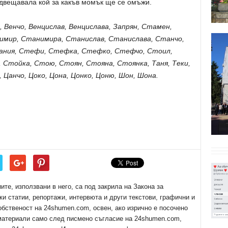
едвещавала кой за какъв момък ще се омъжи.
, Венчо, Венцислав, Венцислава, Запрян, Стамен,
имир, Станимира, Станислав, Станислава, Станчо,
ния, Стефи, Стефка, Стефко, Стефчо, Стоил,
 Стойка, Стою, Стоян, Стояна, Стоянка, Таня, Теки,
, Цанчо, Цоко, Цона, Цонко, Цоню, Шон, Шона.
е, използвани в него, са под закрила на Закона за
ки статии, репортажи, интервюта и други текстови, графични и
обственост на 24shumen.com, освен, ако изрично е посочено
 материали само след писмено съгласие на 24shumen.com,