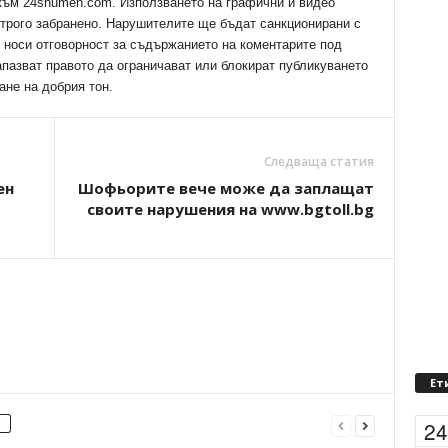
 към 24shumen.com. Използването на графични и видео
трого забранено. Нарушителите ще бъдат санкционирани с
е носи отговорност за съдържанието на коментарите под
апазват правото да ограничават или блокират публикуването
ане на добрия тон.
Следваща статия
ен
Шофьорите вече може да заплащат
своите нарушения на www.bgtoll.bg
Ет
2