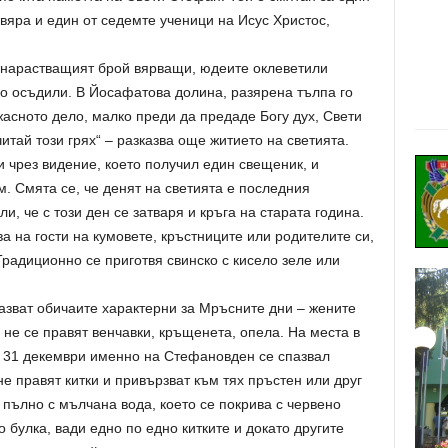
вяра и един от седемте ученици на Исус Христос,
т нарастващият брой вярващи, юдеите оклеветили
 го осъдили. В Йосафатова долина, разярена тълпа го
асното дело, малко преди да предаде Богу дух, Свети
тай този грях“ – разказва още житието на светията.
и чрез видение, което получил един свещеник, и
. Смята се, че денят на светията е последния
и, че с този ден се затваря и кръга на старата година.
а на гости на кумовете, кръстниците или родителите си,
Традиционно се приготвя свинско с кисело зеле или
зват обичаите характерни за Мръсните дни – жените
, не се правят венчавки, кръщенета, опела. На места в
 31 декември именно на Стефановден се спазвал
е правят китки и привързват към тях пръстен или друг
 пълно с мълчана вода, което се покрива с червено
 булка, вади едно по едно китките и докато другите