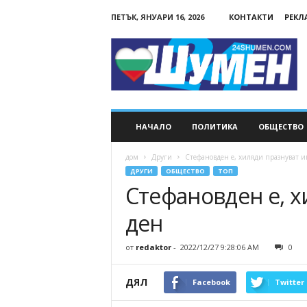
ПЕТЪК, ЯНУАРИ 16, 2026
КОНТАКТИ
РЕКЛ
24Shumen.COM
НАЧАЛО
ПОЛИТИКА
ОБЩЕСТВО
дом
Други
Стефановден е, хиляди празнуват 
ДРУГИ
ОБЩЕСТВО
ТОП
Стефановден е, 
ден
от
redaktor
-
2022/12/27 9:28:06 AM
0
ДЯЛ
Facebook
Twitter