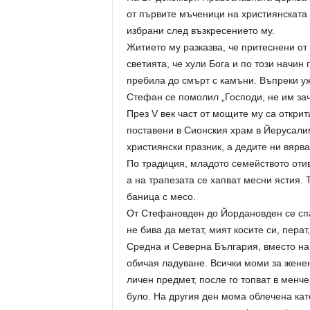
от първите мъченици на християнската 
избрани след възкресението му.
Житието му разказва, че притеснени о
светията, че хули Бога и по този начин
пребила до смърт с камъни. Въпреки уж
Стефан се помолил „Господи, не им зачи
През V век част от мощите му са открит
поставени в Сионския храм в Йерусалим
християнски празник, а дедите ни вярвал
По традиция, младото семейството отив
а на трапезата се хапват месни ястия. 
баница с месо.
От Стефановден до Йордановден се спа
не бива да метат, мият косите си, перат
Средна и Северна България, вместо на
обичая ладуване. Всички моми за женен
личен предмет, после го топват в менче
було. На другия ден мома облечена като