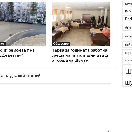
Simf
Веб
ПИН
бълг
инте
во
Общество
най-
ючи ремонтът на
Първа за годината работна
парк
 „Дедеагач“
среща на читалищни дейци
от община Шумен
сцен
ш
са задължителни!
шу