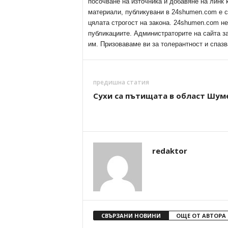
посочване на източника и добавяне на линк
материали, публикувани в 24shumen.com е с
цялата строгост на закона. 24shumen.com н
публикациите. Администраторите на сайта з
им. Призоваваме ви за толерантност и спазв
предишна статия
Сухи са пътищата в област Шум
redaktor
СВЪРЗАНИ НОВИНИ
ОЩЕ ОТ АВТОРА