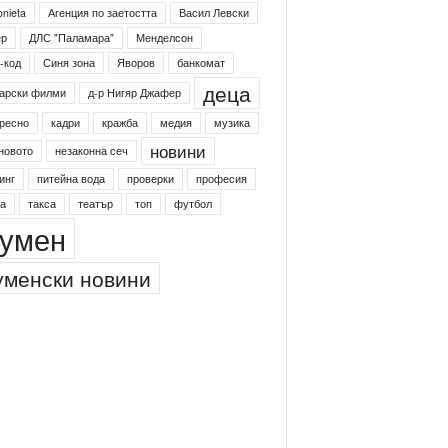
onieta
Агенция по заетостта
Васил Левски
ер
ДЛС "Паламара"
Менделсон
-код
Синя зона
Яворов
банкомат
деца
арски филми
д-р Нигяр Джафер
ресно
кадри
кражба
медия
музика
новини
новото
незаконна сеч
инг
питейна вода
проверки
професия
а
такса
театър
топ
футбол
умен
менски новини