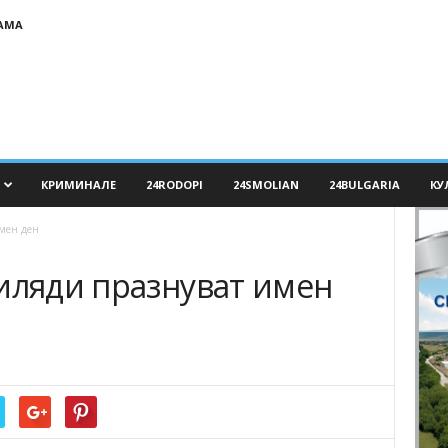
АМА
КРИМИНАЛЕ
24RODOPI
24SMOLIAN
24BULGARIA
КУ
имен ден
хиляди празнуват имен