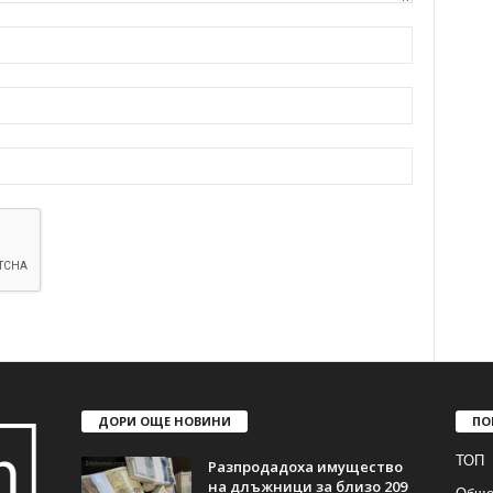
ДОРИ ОЩЕ НОВИНИ
ПО
ТОП
Разпродадоха имущество
на длъжници за близо 209
Обще