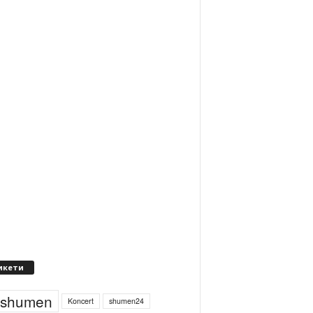
икети
4shumen
Koncert
shumen24