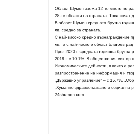
Област Шумен заема 12-то място по ра
28-те области на страната. Това сочат
В област Шумен средната брутна годишна
лв. средно за страната.
С най-високо средно възнаграждение пр
лв., а с най-ниско е област Благоевград 
През 2020 г. средната годишна брутна 
2019 г. с 10.1%. В обществения сектор н
Икономическите дейности, в които е ре
разпространение на информация и твор
„Държавно управление” – с 15.7%, „Обра
„Хуманно здравеопазване и социална ра
24shumen.com