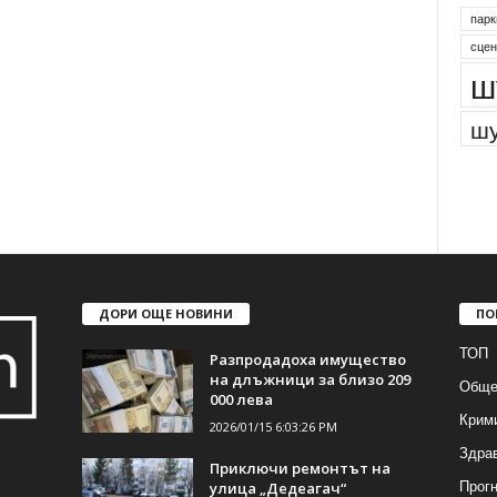
парк
сцен
ш
шу
ДОРИ ОЩЕ НОВИНИ
ПО
ТОП
Разпродадоха имущество
на длъжници за близо 209
Обще
000 лева
Крим
2026/01/15 6:03:26 PM
Здра
Приключи ремонтът на
Прогн
улица „Дедеагач“