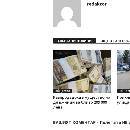
redaktor
СВЪРЗАНИ НОВИНИ
ОЩЕ ОТ АВТОРА
Общество
Общест
Разпродадоха имущество на
Прикл
длъжници за близо 209 000
улица
лева
ВАШИЯТ КОМЕНТАР - Полетата НЕ 