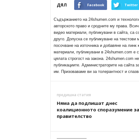
ДЯЛ
Facebook
Twitter
Съдържанието на 24shumen.com и технологиит
авторското право и сродните му права. Всич
видео материали, публикувани в сайта, са с
друго. Допуска се публикуване на текстови
посочване на източника и добавяне на линк
материали, публикувани в 24shumen.com е с
цялата строгост на закона. 24shumen.com н
публикациите. Администраторите на сайта з
им. Призоваваме ви за толерантност и спазв
предишна статия
Няма да подпишат днес
коалиционното споразумение з
правителство