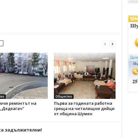
во
Общество
ючи ремонтът на
Първа за годината работна
 „Дедеагач“
среща на читалищни дейци
от община Шумен
са задължителни!