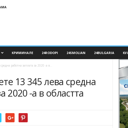
АМА
КРИМИНАЛЕ
24RODOPI
24SMOLIAN
24BULGARIA
КУ
средна работна заплата за 2020 -а в...
ете 13 345 лева средна
а 2020 -а в областта