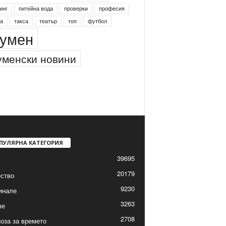
инг
питейна вода
проверки
професия
а
такса
театър
топ
футбол
умен
менски новини
ПУЛЯРНА КАТЕГОРИЯ
39695
20179
ство
9230
инале
3263
ве
2708
оза за времето