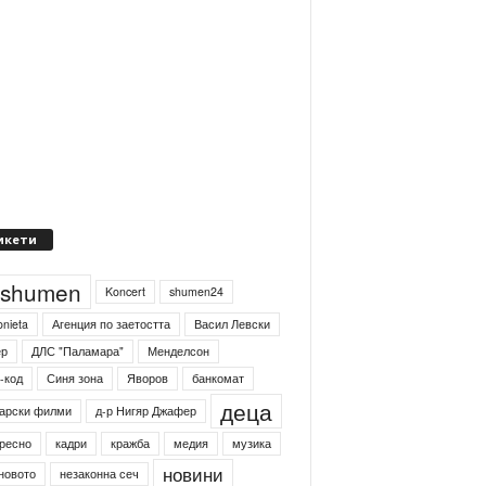
икети
4shumen
Koncert
shumen24
onieta
Агенция по заетостта
Васил Левски
ер
ДЛС "Паламара"
Менделсон
-код
Синя зона
Яворов
банкомат
деца
арски филми
д-р Нигяр Джафер
ресно
кадри
кражба
медия
музика
новини
новото
незаконна сеч