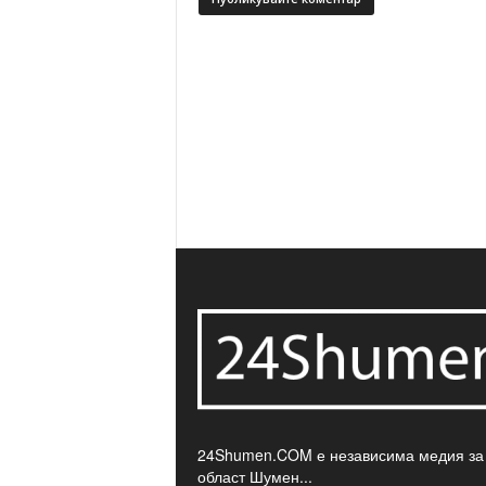
24Shumen.COM е независима медия за
област Шумен...