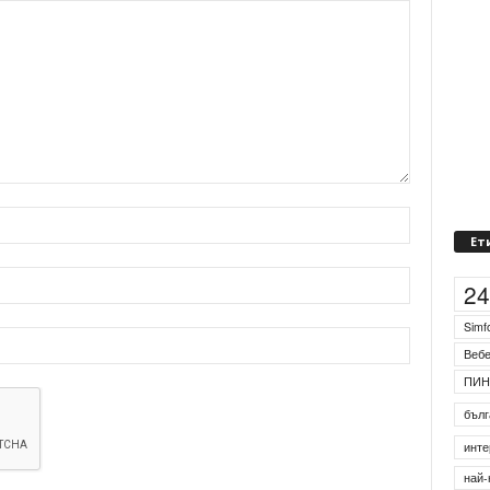
Ет
2
Simf
Веб
ПИН
бълг
инте
най-