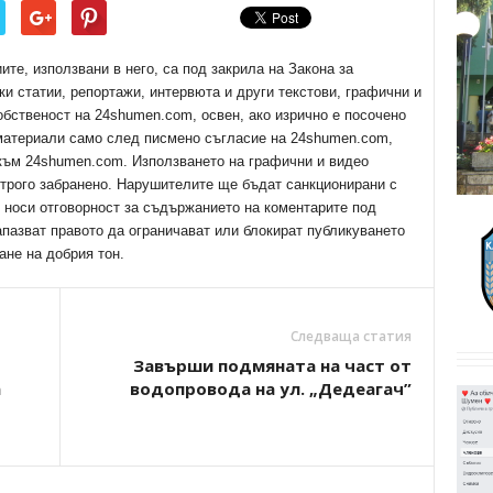
е, използвани в него, са под закрила на Закона за
ки статии, репортажи, интервюта и други текстови, графични и
обственост на 24shumen.com, освен, ако изрично е посочено
 материали само след писмено съгласие на 24shumen.com,
 към 24shumen.com. Използването на графични и видео
трого забранено. Нарушителите ще бъдат санкционирани с
е носи отговорност за съдържанието на коментарите под
апазват правото да ограничават или блокират публикуването
ане на добрия тон.
Следваща статия
Завърши подмяната на част от
а
водопровода на ул. „Дедеагач”