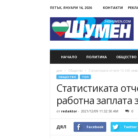
ПЕТЪК, ЯНУАРИ 16, 2026
КОНТАКТИ
РЕКЛ
24Shumen.COM
НАЧАЛО
ПОЛИТИКА
ОБЩЕСТВО
дом
Общество
Статистиката отчете 13 345 лева 
ОБЩЕСТВО
ТОП
Статистиката отч
работна заплата з
от
redaktor
-
2021/12/09 11:32:50 AM
0
ДЯЛ
Facebook
Twitter