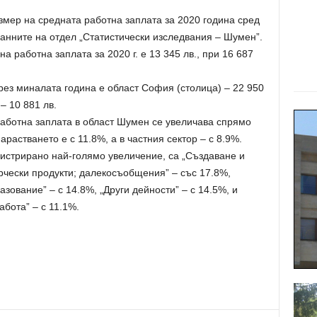
змер на средната работна заплата за 2020 година сред
 данните на отдел „Статистически изследвания – Шумен”.
 работна заплата за 2020 г. е 13 345 лв., при 16 687
ез миналата година е област София (столица) – 22 950
– 10 881 лв.
работна заплата в област Шумен се увеличава спрямо
арастването е с 11.8%, а в частния сектор – с 8.9%.
гистрирано най-голямо увеличение, са „Създаване и
чески продукти; далекосъобщения” – със 17.8%,
зование” – с 14.8%, „Други дейности” – с 14.5%, и
бота” – с 11.1%.