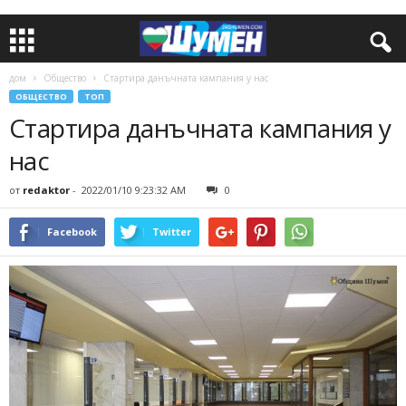
дом
Общество
Стартира данъчната кампания у нас
ОБЩЕСТВО
ТОП
Стартира данъчната кампания у
нас
от
redaktor
-
2022/01/10 9:23:32 AM
0
Facebook
Twitter