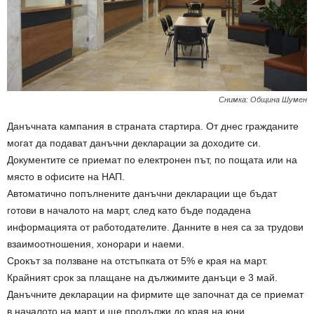
Снимка: Община Шумен
Данъчната кампания в страната стартира. От днес гражданите
могат да подават данъчни декларации за доходите си.
Документите се приемат по електронен път, по пощата или на
място в офисите на НАП.
Автоматично попълнените данъчни декларации ще бъдат
готови в началото на март, след като бъде подадена
информацията от работодателите. Данните в нея са за трудови
взаимоотношения, хонорари и наеми.
Срокът за ползване на отстъпката от 5% е края на март.
Крайният срок за плащане на дължимите данъци е 3 май.
Данъчните декларации на фирмите ще започнат да се приемат
в началото на март и ще продължи до края на юни.