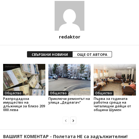
redaktor
СВЪРЗАНИ НОВИНИ
ОЩЕ ОТ АВТОРА
Общество
Общество
Общество
Разпродадоха
Приключи ремонтът на
Първа за годината
имущество на
улица „Дедеагач“
работна среща на
длъжници за близо 209
читалищни дейци от
000 лева
община Шумен
ВАШИЯТ КОМЕНТАР - Полетата НЕ са задължителни!