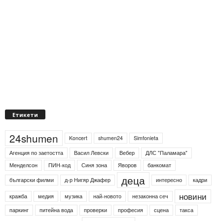
Етикети
24shumen
Koncert
shumen24
Simfonieta
Агенция по заетостта
Васил Левски
Вебер
ДЛС "Паламара"
Менделсон
ПИН-код
Синя зона
Яворов
банкомат
деца
български филми
д-р Нигяр Джафер
интересно
кадри
новини
кражба
медия
музика
най-новото
незаконна сеч
паркинг
питейна вода
проверки
професия
сцена
такса