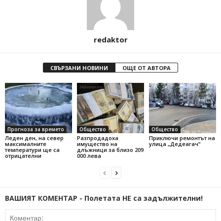
redaktor
СВЪРЗАНИ НОВИНИ
ОЩЕ ОТ АВТОРА
Прогноза за времето
Общество
Общество
Леден ден, на север
Разпродадоха
Приключи ремонтът на
максималните
имущество на
улица „Дедеагач“
температури ще са
длъжници за близо 209
отрицателни
000 лева
ВАШИЯТ КОМЕНТАР - Полетата НЕ са задължителни!