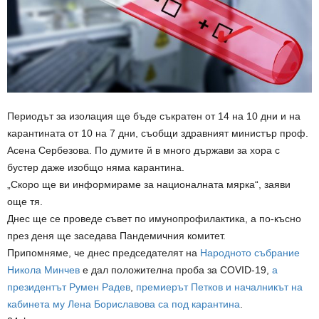
Периодът за изолация ще бъде съкратен от 14 на 10 дни и на
карантината от 10 на 7 дни, съобщи здравният министър проф.
Асена Сербезова. По думите й в много държави за хора с
бустер даже изобщо няма карантина.
„Скоро ще ви информираме за националната мярка“, заяви
още тя.
Днес ще се проведе съвет по имунопрофилактика, а по-късно
през деня ще заседава Пандемичния комитет.
Припомняме, че днес председателят на
Народното събрание
Никола Минчев
e дал положителна проба за COVID-19,
а
президентът Румен Радев
,
премиерът Петков и началникът на
кабинета му Лена Бориславова са под карантина
.