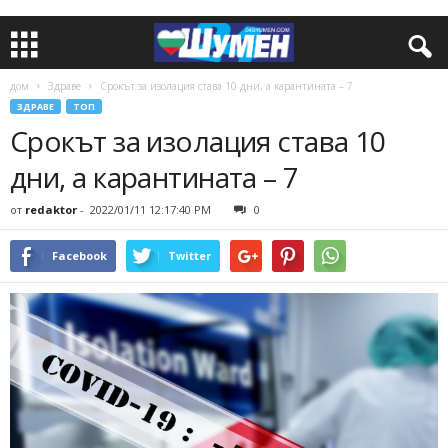
дом
Здраве
Срокът за изолация става 10 дни, а карантината – 7
ЗДРАВЕ
ТОП
Срокът за изолация става 10
дни, а карантината – 7
от
redaktor
-
2022/01/11 12:17:40 PM
0
Facebook
Twitter