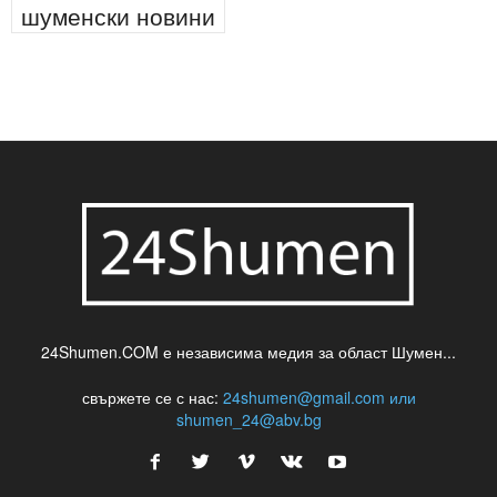
шуменски новини
24Shumen.COM е независима медия за област Шумен...
свържете се с нас:
24shumen@gmail.com или
shumen_24@abv.bg