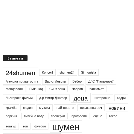
Етикети
24shumen
Koncert
shumen24
Simfonieta
Агенция по заетостта
Васил Левски
Вебер
ДЛС "Паламара"
Менделсон
ПИН-код
Синя зона
Яворов
банкомат
деца
български филми
д-р Нигяр Джафер
интересно
кадри
новини
кражба
медия
музика
най-новото
незаконна сеч
паркинг
питейна вода
проверки
професия
сцена
такса
шумен
театър
топ
футбол