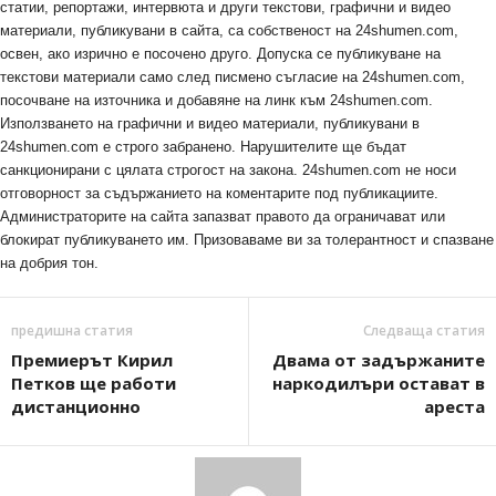
статии, репортажи, интервюта и други текстови, графични и видео
материали, публикувани в сайта, са собственост на 24shumen.com,
освен, ако изрично е посочено друго. Допуска се публикуване на
текстови материали само след писмено съгласие на 24shumen.com,
посочване на източника и добавяне на линк към 24shumen.com.
Използването на графични и видео материали, публикувани в
24shumen.com е строго забранено. Нарушителите ще бъдат
санкционирани с цялата строгост на закона. 24shumen.com не носи
отговорност за съдържанието на коментарите под публикациите.
Администраторите на сайта запазват правото да ограничават или
блокират публикуването им. Призоваваме ви за толерантност и спазване
на добрия тон.
предишна статия
Следваща статия
Премиерът Кирил
Двама от задържаните
Петков ще работи
наркодилъри остават в
дистанционно
ареста