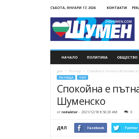
СЪБОТА, ЯНУАРИ 17, 2026
КОНТАКТИ
РЕ
24Shumen.COM
НАЧАЛО
ПОЛИТИКА
ОБЩЕСТВО
дом
Пътища
Спокойна е пътната обстановка в
ПЪТИЩА
ТОП
Спокойна е пътна
Шуменско
от
redaktor
-
2021/12/18 8:50:20 AM
0
ДЯЛ
Facebook
Twitter