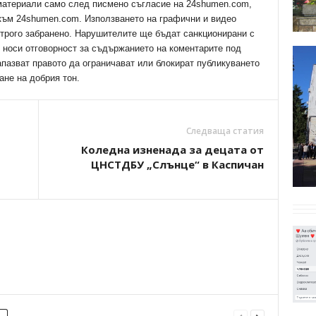
 материали само след писмено съгласие на 24shumen.com,
 към 24shumen.com. Използването на графични и видео
трого забранено. Нарушителите ще бъдат санкционирани с
е носи отговорност за съдържанието на коментарите под
апазват правото да ограничават или блокират публикуването
ане на добрия тон.
Следваща статия
Коледна изненада за децата от
ЦНСТДБУ „Слънце“ в Каспичан