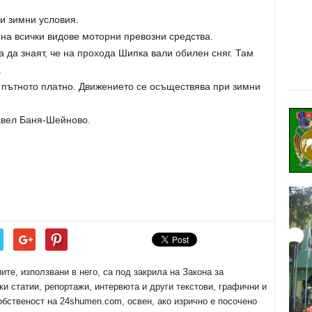
и зимни условия.
на всички видове моторни превозни средства.
а да знаят, че на прохода Шипка вали обилен сняг. Там
.
 пътното платно. Движението се осъществява при зимни
авел Баня-Шейново.
е, използвани в него, са под закрила на Закона за
ки статии, репортажи, интервюта и други текстови, графични и
обственост на 24shumen.com, освен, ако изрично е посочено