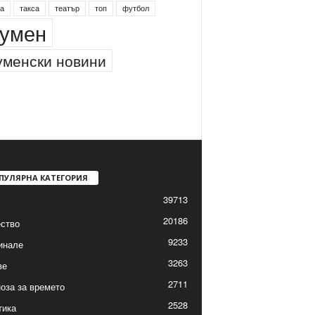
а
такса
театър
топ
футбол
умен
менски новини
ПУЛЯРНА КАТЕГОРИЯ
39713
20186
ство
9233
инале
3263
ве
2711
оза за времето
2528
тика