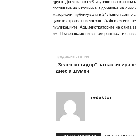
друго. Допуска се публикуване на текстови
посочване на източника и добавяне на линк
материали, публикувани в 24shumen.com е с
цялата строгост на закона. 24shumen.com н
публикациите. Администраторите на сайта з
им. Призоваваме ви за толерантност и спазв
предишна статия
„Зелен коридор“ за ваксиниране
днес в Шумен
redaktor
СВЪРЗАНИ НОВИНИ
ОЩЕ ОТ АВТОРА