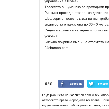
управление в Шумен.
Трасетата в Шуменско са проходими пр
Ришкият проход е отворен за движение 
Шофьорите, които тръгват на път трябв
видимостта е намалена до 30-40 метра
Седем машини са на терен и почистват
условия.
Снежна покривка има и на отсечката П
24shumen.com
ДЯЛ
Facebook
Twitter
Съдържанието на 24shumen.com и технологиит
авторското право и сродните му права. Всич
видео материали, публикувани в сайта, са с