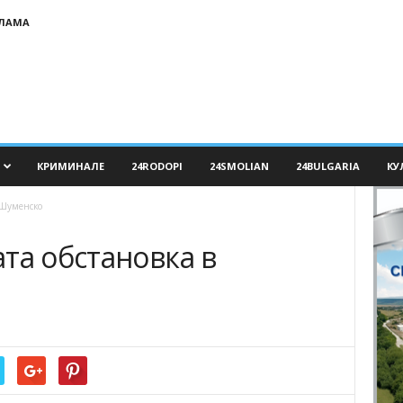
КЛАМА
КРИМИНАЛЕ
24RODOPI
24SMOLIAN
24BULGARIA
КУ
 Шуменско
та обстановка в