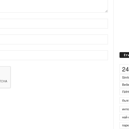
Ет
2
Simf
Веб
ПИН
бълг
инте
най-
парк