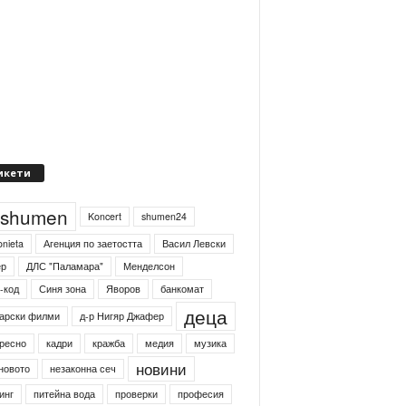
икети
4shumen
Koncert
shumen24
onieta
Агенция по заетостта
Васил Левски
ер
ДЛС "Паламара"
Менделсон
-код
Синя зона
Яворов
банкомат
деца
арски филми
д-р Нигяр Джафер
ресно
кадри
кражба
медия
музика
новини
новото
незаконна сеч
инг
питейна вода
проверки
професия