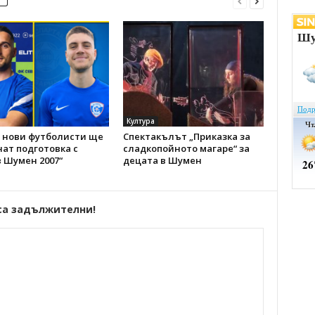
Култура
 нови футболисти ще
Спектакълът „Приказка за
ат подготовка с
сладкопойното магаре“ за
 Шумен 2007“
децата в Шумен
са задължителни!