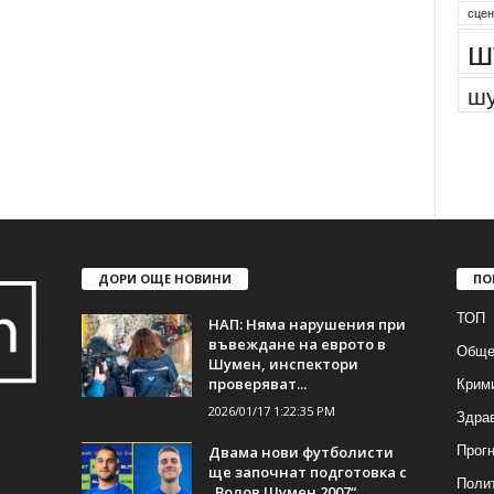
сцен
ш
шу
ДОРИ ОЩЕ НОВИНИ
ПО
ТОП
НАП: Няма нарушения при
въвеждане на еврото в
Обще
Шумен, инспектори
Крим
проверяват...
2026/01/17 1:22:35 PM
Здра
Прогн
Двама нови футболисти
ще започнат подготовка с
Поли
„Волов Шумен 2007“