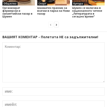
Общество
Спорт
Култура
Организират
Шахматен празник за
Шумен се включва в
фермерски и
всички в парка на Нови
националното четене
занаятчийски пазар в
пазар
„Литературата в
Шумен
сегашно време“
ВАШИЯТ КОМЕНТАР - Полетата НЕ са задължителни!