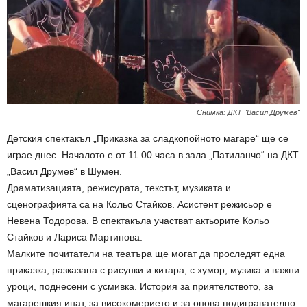
Снимка: ДКТ "Васил Друмев"
Детския спектакъл „Приказка за сладкопойното магаре“ ще се
играе днес. Началото е от 11.00 часа в зала „Патиланчо“ на ДКТ
„Васил Друмев“ в Шумен.
Драматизацията, режисурата, текстът, музиката и
сценографията са на Кольо Стайков. Асистент режисьор е
Невена Тодорова. В спектакъла участват актьорите Кольо
Стайков и Лариса Мартинова.
Малките почитатели на театъра ще могат да проследят една
приказка, разказана с рисунки и китара, с хумор, музика и важни
уроци, поднесени с усмивка. История за приятелството, за
магaрешкия инат, за високомерието и за онова подигравателно