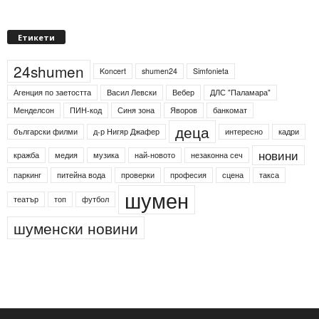
Етикети
24shumen
Koncert
shumen24
Simfonieta
Агенция по заетостта
Васил Левски
Вебер
ДЛС "Паламара"
Менделсон
ПИН-код
Синя зона
Яворов
банкомат
деца
български филми
д-р Нигяр Джафер
интересно
кадри
новини
кражба
медия
музика
най-новото
незаконна сеч
паркинг
питейна вода
проверки
професия
сцена
такса
шумен
театър
топ
футбол
шуменски новини