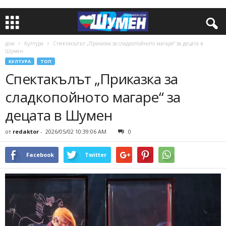
дом
Култура
Спектакълът „Приказка за сладкопойното магаре“ за децата в
Шумен
КУЛТУРА
ТОП
Спектакълът „Приказка за
сладкопойното магаре“ за
децата в Шумен
от
redaktor
-
2026/05/02 10:39:06 AM
0
Facebook
Twitter