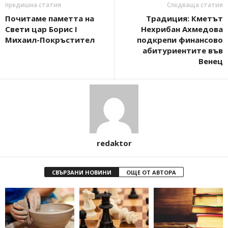
предишна статия
Следваща статия
Почитаме паметта на
Традиция: Кметът
Свети цар Борис I
Нехрибан Ахмедова
Михаил-Покръстител
подкрепи финансово
абитуриентите във
Венец
redaktor
СВЪРЗАНИ НОВИНИ
ОЩЕ ОТ АВТОРА