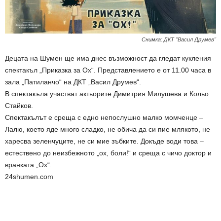
Снимка: ДКТ "Васил Друмев"
Децата на Шумен ще има днес възможност да гледат кукления
спектакъл „Приказка за Ох“. Представлението е от 11.00 часа в
зала „Патиланчо“ на ДКТ „Васил Друмев“.
В спектакъла участват актьорите Димитрия Милушева и Кольо
Стайков.
Спектакълът е среща с едно непослушно малко момченце –
Лалю, което яде много сладко, не обича да си пие млякото, не
харесва зеленчуците, не си мие зъбките. Докъде води това –
естествено до неизбежното „ох, боли!“ и среща с чичо доктор и
вранката „Ох“.
24shumen.com