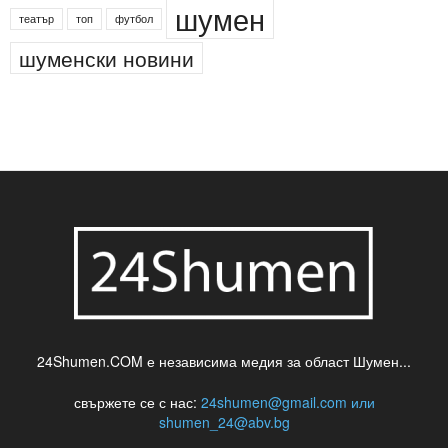
деца
български филми
д-р Нигяр Джафер
интересно
кадри
новини
кражба
медия
музика
най-новото
незаконна сеч
паркинг
питейна вода
проверки
професия
сцена
такса
шумен
театър
топ
футбол
шуменски новини
24Shumen.COM е независима медия за област Шумен...