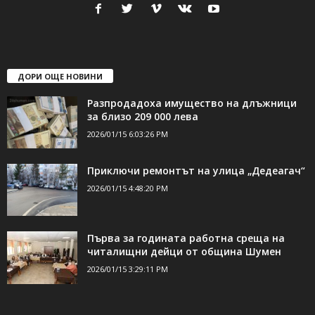
свържете се с нас:
24shumen@gmail.com или
shumen_24@abv.bg
ДОРИ ОЩЕ НОВИНИ
Разпродадоха имущество на длъжници
за близо 209 000 лева
2026/01/15 6:03:26 PM
Приключи ремонтът на улица „Дедеагач“
2026/01/15 4:48:20 PM
Първа за годината работна среща на
читалищни дейци от община Шумен