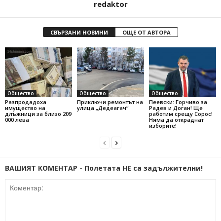
redaktor
СВЪРЗАНИ НОВИНИ
ОЩЕ ОТ АВТОРА
Общество
Общество
Общество
Разпродадоха
Приключи ремонтът на
Пеевски: Горчиво за
имущество на
улица „Дедеагач“
Радев и Доган! Ще
длъжници за близо 209
работим срещу Сорос!
000 лева
Няма да откраднат
изборите!
ВАШИЯТ КОМЕНТАР - Полетата НЕ са задължителни!