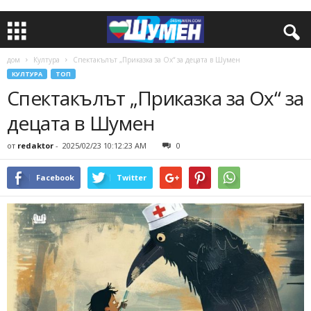
дом
Култура
Спектакълът „Приказка за Ох“ за децата в Шумен
КУЛТУРА
ТОП
Спектакълът „Приказка за Ох“ за
децата в Шумен
от
redaktor
-
2025/02/23 10:12:23 AM
0
Facebook
Twitter