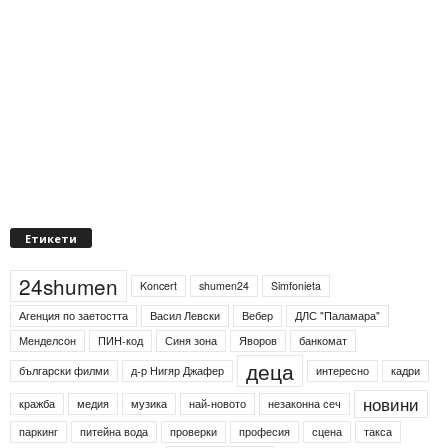
Етикети
24shumen
Koncert
shumen24
Simfonieta
Агенция по заетостта
Васил Левски
Вебер
ДЛС "Паламара"
Менделсон
ПИН-код
Синя зона
Яворов
банкомат