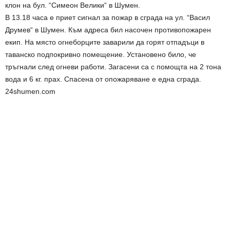
клон на бул. “Симеон Велики“ в Шумен.
В 13.18 часа е приет сигнал за пожар в сграда на ул. “Васил
Друмев“ в Шумен. Към адреса бил насочен противопожарен
екип. На място огнеборците заварили да горят отпадъци в
таванско подпокривно помещение. Установено било, че
тръгнали след огневи работи. Загасени са с помощта на 2 тона
вода и 6 кг. прах. Спасена от опожаряване е една сграда.
24shumen.com