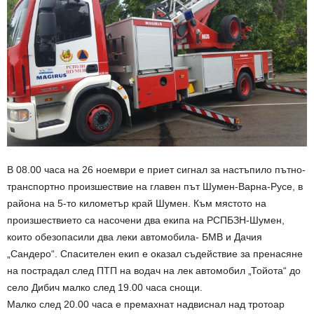
В 08.00 часа на 26 ноември е приет сигнал за настъпило пътно-
транспортно произшествие на главен път Шумен-Варна-Русе, в
района на 5-то километър край Шумен. Към мястото на
произшествието са насочени два екипа на РСПБЗН-Шумен,
които обезопасили два леки автомобила- БМВ и Дачия
„Сандеро“. Спасителен екип е оказал съдействие за пренасяне
на пострадал след ПТП на водач на лек автомобил „Тойота“ до
село Дибич малко след 19.00 часа снощи.
Малко след 20.00 часа е премахнат надвиснал над тротоар