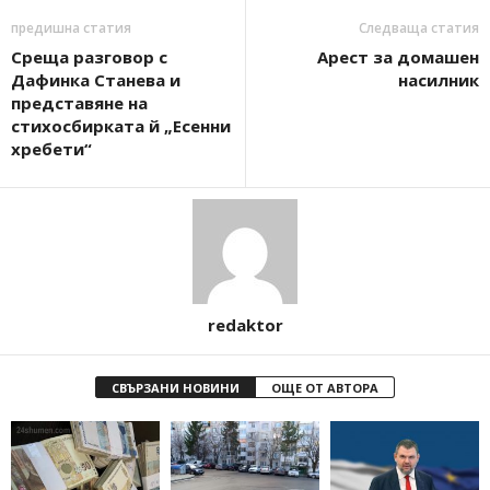
предишна статия
Следваща статия
Среща разговор с
Арест за домашен
Дафинка Станева и
насилник
представяне на
стихосбирката й „Есенни
хребети“
redaktor
СВЪРЗАНИ НОВИНИ
ОЩЕ ОТ АВТОРА