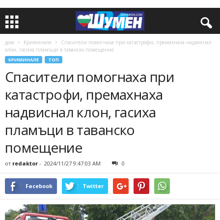
дом
Криминале
Спасители помогнаха при катастрофи, премахнаха надвиснал
клон, гасиха пламъци в таванско помещение
КРИМИНАЛЕ
ТОП
Спасители помогнаха при
катастрофи, премахнаха
надвиснал клон, гасиха
пламъци в таванско
помещение
от
redaktor
-
2024/11/27 9:47:03 AM
0
Facebook
Twitter