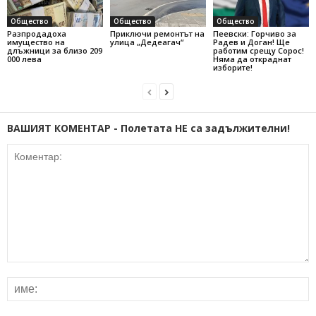
Общество
Общество
Общество
Разпродадоха
Приключи ремонтът на
Пеевски: Горчиво за
имущество на
улица „Дедеагач“
Радев и Доган! Ще
длъжници за близо 209
работим срещу Сорос!
000 лева
Няма да откраднат
изборите!
ВАШИЯТ КОМЕНТАР - Полетата НЕ са задължителни!