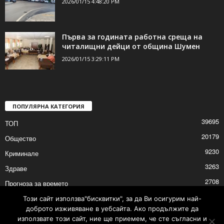
2026/01/15 4:48:20 PM
Първа за годината работна среща на
читалищни дейци от община Шумен
2026/01/15 3:29:11 PM
ПОПУЛЯРНА КАТЕГОРИЯ
39695
ТОП
20179
Общество
9230
Криминале
3263
Здраве
2708
Прогноза за времето
2527
Политика
Този сайт използва"бисквитки", за да Ви осигурим най-
доброто изживяване в уебсайта. Ако продължите да
2525
Култура
използвате този сайт, ние ще приемем, че сте съгласни и