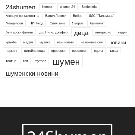
24shumen
Koncert
shumen24
Simfonieta
Агенция по заетостта
Васил Левски
Вебер
ДЛС "Паламара"
Менделсон
ПИН-код
Синя зона
Яворов
банкомат
деца
български филми
д-р Нигяр Джафер
интересно
кадри
новини
кражба
медия
музика
най-новото
незаконна сеч
паркинг
питейна вода
проверки
професия
сцена
такса
шумен
театър
топ
футбол
шуменски новини