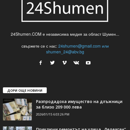
24Shumen.COM е независима медия за област Шумен...
свържете се с нас:
24shumen@gmail.com или
shumen_24@abv.bg
ДОРИ ОЩЕ НОВИНИ
Разпродадоха имущество на длъжници
за близо 209 000 лева
2026/01/15 6:03:26 PM
Приключи ремонтът на улица „Дедеагач“