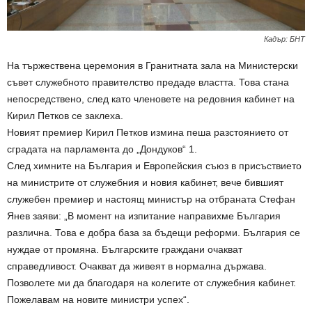
Кадър: БНТ
На тържествена церемония в Гранитната зала на Министерски
съвет служебното правителство предаде властта. Това стана
непосредствено, след като членовете на редовния кабинет на
Кирил Петков се заклеха.
Новият премиер Кирил Петков измина пеша разстоянието от
сградата на парламента до „Дондуков“ 1.
След химните на България и Европейския съюз в присъствието
на министрите от служебния и новия кабинет, вече бившият
служебен премиер и настоящ министър на отбраната Стефан
Янев заяви: „В момент на изпитание направихме България
различна. Това е добра база за бъдещи реформи. България се
нуждае от промяна. Българските граждани очакват
справедливост. Очакват да живеят в нормална държава.
Позволете ми да благодаря на колегите от служебния кабинет.
Пожелавам на новите министри успех“.