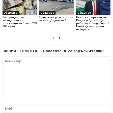
Общество
Общество
Общество
Разпродадоха
Приключи ремонтът на
Пеевски: Горчиво за
имущество на
улица „Дедеагач“
Радев и Доган! Ще
длъжници за близо 209
работим срещу Сорос!
000 лева
Няма да откраднат
изборите!
ВАШИЯТ КОМЕНТАР - Полетата НЕ са задължителни!