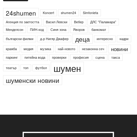
24shumen
Koncert
shumen24
Simfonieta
Агенция по заетостта
Васил Левски
Вебер
ДЛС "Паламара"
Менделсон
ПИН-код
Синя зона
Яворов
банкомат
деца
български филми
д-р Нигяр Джафер
интересно
кадри
новини
кражба
медия
музика
най-новото
незаконна сеч
паркинг
питейна вода
проверки
професия
сцена
такса
шумен
театър
топ
футбол
шуменски новини