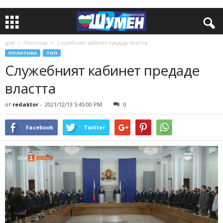
дом
Политика
Служебният кабинет предаде властта
ПОЛИТИКА
ТОП
Служебният кабинет предаде
властта
от
redaktor
-
2021/12/13 5:45:00 PM
0
Facebook
Twitter