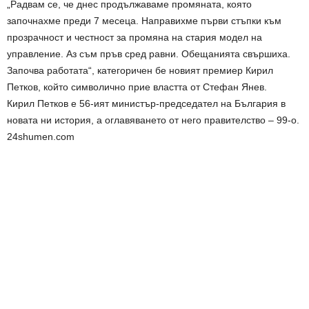
„Радвам се, че днес продължаваме промяната, която
започнахме преди 7 месеца. Направихме първи стъпки към
прозрачност и честност за промяна на стария модел на
управление. Аз съм пръв сред равни. Обещанията свършиха.
Започва работата“, категоричен бе новият премиер Кирил
Петков, който символично прие властта от Стефан Янев.
Кирил Петков е 56-ият министър-председател на България в
новата ни история, а оглавяването от него правителство – 99-о.
24shumen.com