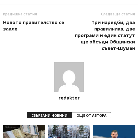
предишна статия
Следваща статия
Новото правителство се
Три наредби, два
закле
правилника, две
програми и един статут
ще обсъди Общински
съвет-Шумен
redaktor
СВЪРЗАНИ НОВИНИ
ОЩЕ ОТ АВТОРА