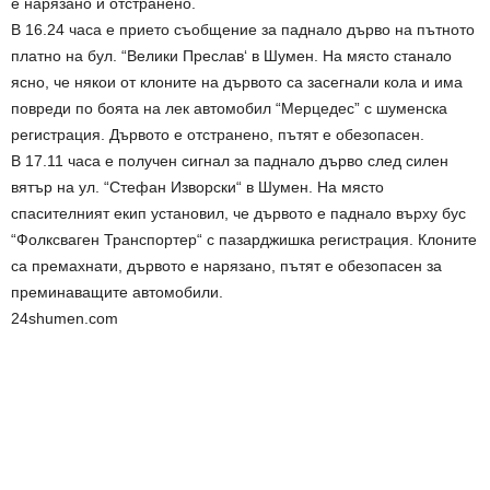
е нарязано и отстранено.
В 16.24 часа е прието съобщение за паднало дърво на пътното
платно на бул. “Велики Преслав‘ в Шумен. На място станало
ясно, че някои от клоните на дървото са засегнали кола и има
повреди по боята на лек автомобил “Мерцедес” с шуменска
регистрация. Дървото е отстранено, пътят е обезопасен.
В 17.11 часа е получен сигнал за паднало дърво след силен
вятър на ул. “Стефан Изворски“ в Шумен. На място
спасителният екип установил, че дървото е паднало върху бус
“Фолксваген Транспортер“ с пазарджишка регистрация. Клоните
са премахнати, дървото е нарязано, пътят е обезопасен за
преминаващите автомобили.
24shumen.com