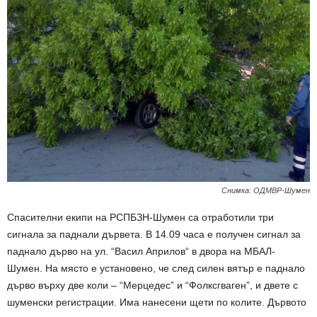
Снимка: ОДМВР-Шумен
Спасителни екипи на РСПБЗН-Шумен са отработили три
сигнала за паднали дървета. В 14.09 часа е получен сигнал за
паднало дърво на ул. “Васил Априлов“ в двора на МБАЛ-
Шумен. На място е установено, че след силен вятър е паднало
дърво върху две коли – “Мерцедес” и “Фолксгваген”, и двете с
шуменски регистрации. Има нанесени щети по колите. Дървото