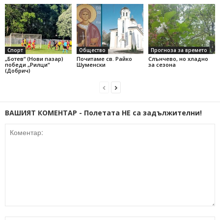
Спорт
Общество
Прогноза за времето
„Ботев“ (Нови пазар)
Почитаме св. Райко
Слънчево, но хладно
победи „Рилци“
Шуменски
за сезона
(Добрич)
ВАШИЯТ КОМЕНТАР - Полетата НЕ са задължителни!