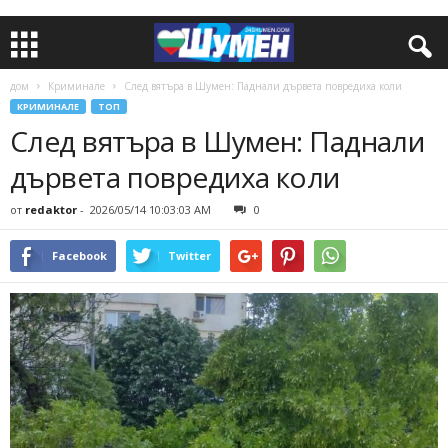
дом
Криминале
След вятъра в Шумен: Паднали дървета повредиха коли
КРИМИНАЛЕ
ТОП
След вятъра в Шумен: Паднали
дървета повредиха коли
от
redaktor
-
2026/05/14 10:03:03 AM
0
Facebook
Twitter