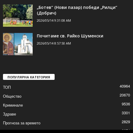
„Ботев“ (Нови пазар) победи „Рилци“
(Добрич)
2026/05/14 9:31:08 AM
Почитаме св. Райко Шуменски
2026/05/14 8:57:50 AM
ПОПУЛЯРНА КАТЕГОРИЯ
40964
ТОП
20670
Общество
9536
Криминале
3301
Здраве
2829
Прогноза за времето
2674
Политика