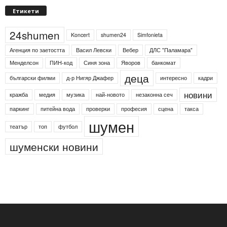
Етикети
24shumen
Koncert
shumen24
Simfonieta
Агенция по заетостта
Васил Левски
Вебер
ДЛС "Паламара"
Менделсон
ПИН-код
Синя зона
Яворов
банкомат
деца
български филми
д-р Нигяр Джафер
интересно
кадри
новини
кражба
медия
музика
най-новото
незаконна сеч
паркинг
питейна вода
проверки
професия
сцена
такса
шумен
театър
топ
футбол
шуменски новини