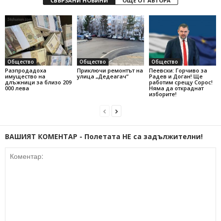
СВЪРЗАНИ НОВИНИ
ОЩЕ ОТ АВТОРА
Общество
Общество
Общество
Разпродадоха
Приключи ремонтът на
Пеевски: Горчиво за
имущество на
улица „Дедеагач“
Радев и Доган! Ще
длъжници за близо 209
работим срещу Сорос!
000 лева
Няма да откраднат
изборите!
ВАШИЯТ КОМЕНТАР - Полетата НЕ са задължителни!