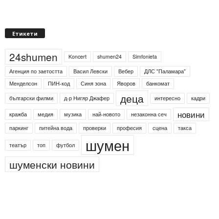
Етикети
24shumen
Koncert
shumen24
Simfonieta
Агенция по заетостта
Васил Левски
Вебер
ДЛС "Паламара"
Менделсон
ПИН-код
Синя зона
Яворов
банкомат
деца
български филми
д-р Нигяр Джафер
интересно
кадри
новини
кражба
медия
музика
най-новото
незаконна сеч
паркинг
питейна вода
проверки
професия
сцена
такса
шумен
театър
топ
футбол
шуменски новини