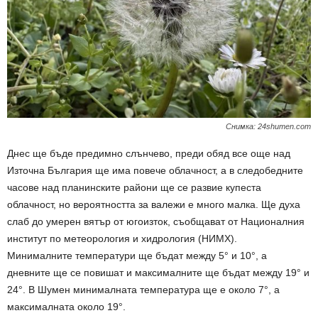
Снимка: 24shumen.com
Днес ще бъде предимно слънчево, преди обяд все още над
Източна България ще има повече облачност, а в следобедните
часове над планинските райони ще се развие купеста
облачност, но вероятността за валежи е много малка. Ще духа
слаб до умерен вятър от югоизток, съобщават от Националния
институт по метеорология и хидрология (НИМХ).
Минималните температури ще бъдат между 5° и 10°, а
дневните ще се повишат и максималните ще бъдат между 19° и
24°. В Шумен минималната температура ще е около 7°, а
максималната около 19°.