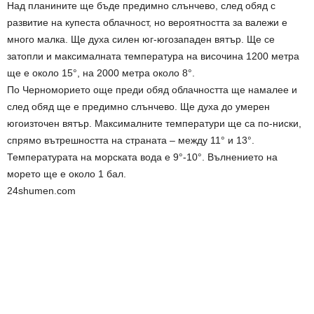
Над планините ще бъде предимно слънчево, след обяд с
развитие на купеста облачност, но вероятността за валежи е
много малка. Ще духа силен юг-югозападен вятър. Ще се
затопли и максималната температура на височина 1200 метра
ще е около 15°, на 2000 метра около 8°.
По Черноморието още преди обяд облачността ще намалее и
след обяд ще е предимно слънчево. Ще духа до умерен
югоизточен вятър. Максималните температури ще са по-ниски,
спрямо вътрешността на страната – между 11° и 13°.
Температурата на морската вода е 9°-10°. Вълнението на
морето ще е около 1 бал.
24shumen.com