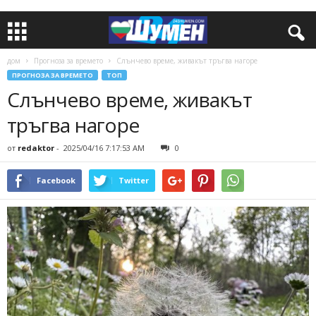
дом
Прогноза за времето
Слънчево време, живакът тръгва нагоре
ПРОГНОЗА ЗА ВРЕМЕТО
ТОП
Слънчево време, живакът
тръгва нагоре
от
redaktor
-
2025/04/16 7:17:53 AM
0
Facebook
Twitter