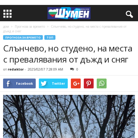
дом
Прогноза за времето
Слънчево, но студено, на места с превалявания от
дъжд и сняг
ПРОГНОЗА ЗА ВРЕМЕТО
ТОП
Слънчево, но студено, на места
с превалявания от дъжд и сняг
от
redaktor
-
2025/02/07 7:28:09 AM
0
Facebook
Twitter