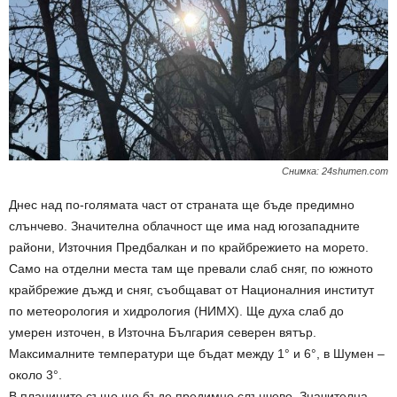
Снимка: 24shumen.com
Днес над по-голямата част от страната ще бъде предимно
слънчево. Значителна облачност ще има над югозападните
райони, Източния Предбалкан и по крайбрежието на морето.
Само на отделни места там ще превали слаб сняг, по южното
крайбрежие дъжд и сняг, съобщават от Националния институт
по метеорология и хидрология (НИМХ). Ще духа слаб до
умерен източен, в Източна България северен вятър.
Максималните температури ще бъдат между 1° и 6°, в Шумен –
около 3°.
В планините също ще бъде предимно слънчево. Значителна