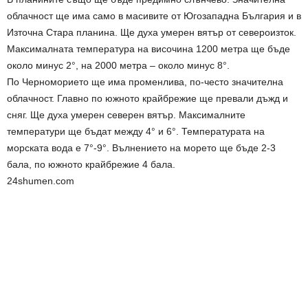
облачност ще има само в масивите от Югозападна България и в
Източна Стара планина. Ще духа умерен вятър от североизток.
Максималната температура на височина 1200 метра ще бъде
около минус 2°, на 2000 метра – около минус 8°.
По Черноморието ще има променлива, по-често значителна
облачност. Главно по южното крайбрежие ще превали дъжд и
сняг. Ще духа умерен северен вятър. Максималните
температури ще бъдат между 4° и 6°. Температурата на
морската вода е 7°-9°. Вълнението на морето ще бъде 2-3
бала, по южното крайбрежие 4 бала.
24shumen.com