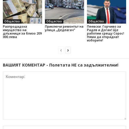
Общество
Общество
Общество
Разпродадоха
Приключи ремонтът на
Пеевски: Горчиво за
имущество на
улица „Дедеагач“
Радев и Доган! Ще
длъжници за близо 209
работим срещу Сорос!
000 лева
Няма да откраднат
изборите!
ВАШИЯТ КОМЕНТАР - Полетата НЕ са задължителни!