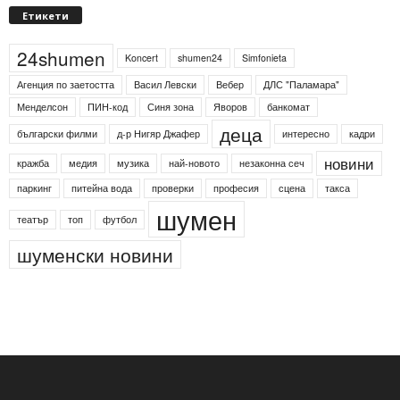
Етикети
24shumen
Koncert
shumen24
Simfonieta
Агенция по заетостта
Васил Левски
Вебер
ДЛС "Паламара"
Менделсон
ПИН-код
Синя зона
Яворов
банкомат
деца
български филми
д-р Нигяр Джафер
интересно
кадри
новини
кражба
медия
музика
най-новото
незаконна сеч
паркинг
питейна вода
проверки
професия
сцена
такса
шумен
театър
топ
футбол
шуменски новини