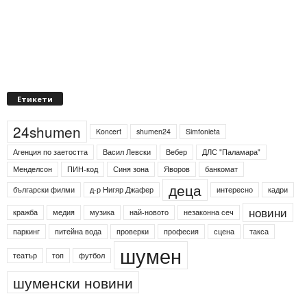
Етикети
24shumen
Koncert
shumen24
Simfonieta
Агенция по заетостта
Васил Левски
Вебер
ДЛС "Паламара"
Менделсон
ПИН-код
Синя зона
Яворов
банкомат
деца
български филми
д-р Нигяр Джафер
интересно
кадри
новини
кражба
медия
музика
най-новото
незаконна сеч
паркинг
питейна вода
проверки
професия
сцена
такса
шумен
театър
топ
футбол
шуменски новини