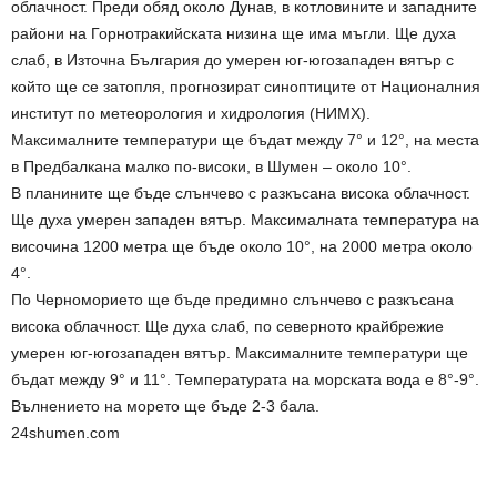
облачност. Преди обяд около Дунав, в котловините и западните
райони на Горнотракийската низина ще има мъгли. Ще духа
слаб, в Източна България до умерен юг-югозападен вятър с
който ще се затопля, прогнозират синоптиците от Националния
институт по метеорология и хидрология (НИМХ).
Максималните температури ще бъдат между 7° и 12°, на места
в Предбалкана малко по-високи, в Шумен – около 10°.
В планините ще бъде слънчево с разкъсана висока облачност.
Ще духа умерен западен вятър. Максималната температура на
височина 1200 метра ще бъде около 10°, на 2000 метра около
4°.
По Черноморието ще бъде предимно слънчево с разкъсана
висока облачност. Ще духа слаб, по северното крайбрежие
умерен юг-югозападен вятър. Максималните температури ще
бъдат между 9° и 11°. Температурата на морската вода е 8°-9°.
Вълнението на морето ще бъде 2-3 бала.
24shumen.com