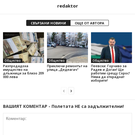
redaktor
СВЪРЗАНИ НОВИНИ
ОЩЕ ОТ АВТОРА
Общество
Общество
Общество
Разпродадоха
Приключи ремонтът на
Пеевски: Горчиво за
имущество на
улица „Дедеагач“
Радев и Доган! Ще
длъжници за близо 209
работим срещу Сорос!
000 лева
Няма да откраднат
изборите!
ВАШИЯТ КОМЕНТАР - Полетата НЕ са задължителни!