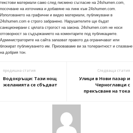
текстови материали само след писмено съгласие на 24shumen.com,
посочване на източника и добавяне на линк към 24shumen.com.
Използването на графични и видео материали, публикувани в
24shumen.com е строго забранено. Нарушителите ще бъдат
санкционирани с цялата строгост на закона. 24shumen.com не носи
отговорност за съдържанието на коментарите под публикациите.
Администраторите на сайта запазват правото да ограничават или
блокират публикуването им. Призоваваме ви за толерантност и спазване
на добрия тон.
предишна статия
Следваща статия
Водокръщи: Тази нощ
Улици в Нови пазар и
желанията се сбъдват
Черноглавци с
прекъсване на тока