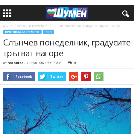
дом
Прогноза за времето
Слънчев понеделник, градусите тръгват нагоре
ПРОГНОЗА ЗА ВРЕМЕТО
ТОП
Слънчев понеделник, градусите
тръгват нагоре
от
redaktor
-
2025/01/06 6:59:05 AM
0
Facebook
Twitter