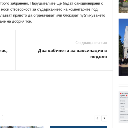
трого забранено. Нарушителите ще бъдат санкционирани с
е носи отговорност за съдържанието на коментарите под
апазват правото да ограничават или блокират публикуването
ане на добрия тон.
Следваща статия
нас,
Два кабинета за ваксинация в
неделя