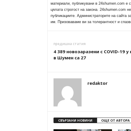
материали, публикувани в 24shumen.com е с
цялата строгост на закона. 24shumen.com н
публикациите. Администраторите на сайта з
им. Призоваваме ви за толерантност и спазв
предишна статия
4 389 новозаразени с COVID-19 у 
в Шумен са 27
redaktor
СВЪРЗАНИ НОВИНИ
ОЩЕ ОТ АВТОРА