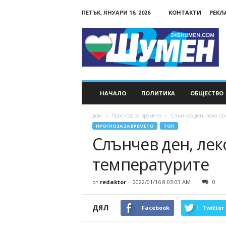
ПЕТЪК, ЯНУАРИ 16, 2026
КОНТАКТИ
РЕКЛ
24Shumen.COM
НАЧАЛО
ПОЛИТИКА
ОБЩЕСТВО
дом
Прогноза за времето
Слънчев ден, леко п
ПРОГНОЗА ЗА ВРЕМЕТО
ТОП
Слънчев ден, ле
температурите
от
redaktor
-
2022/01/16 8:03:03 AM
0
ДЯЛ
Facebook
Twitter