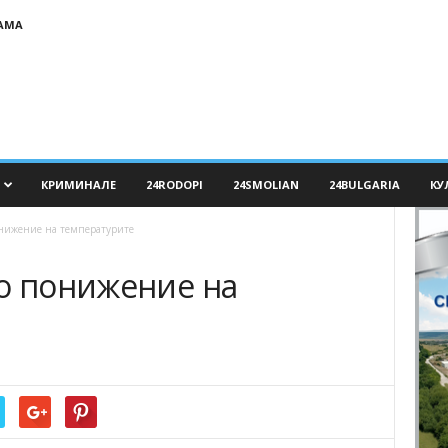
АМА
КРИМИНАЛЕ
24RODOPI
24SMOLIAN
24BULGARIA
КУ
онижение на температурите
ко понижение на