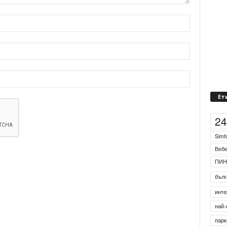
Ет
2
Simf
Веб
ПИН
бълг
инте
най-