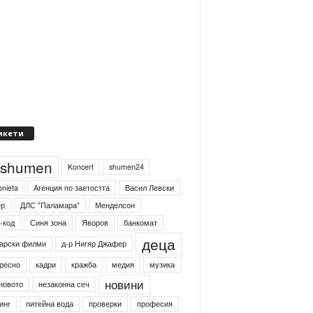
икети
4shumen
Koncert
shumen24
onieta
Агенция по заетостта
Васил Левски
ер
ДЛС "Паламара"
Менделсон
-код
Синя зона
Яворов
банкомат
деца
арски филми
д-р Нигяр Джафер
ресно
кадри
кражба
медия
музика
новини
новото
незаконна сеч