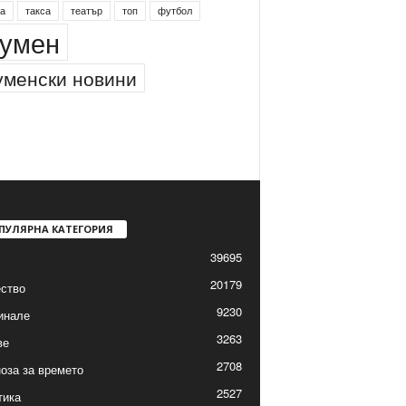
инг
питейна вода
проверки
професия
а
такса
театър
топ
футбол
умен
менски новини
ПУЛЯРНА КАТЕГОРИЯ
39695
20179
ство
9230
инале
3263
ве
2708
оза за времето