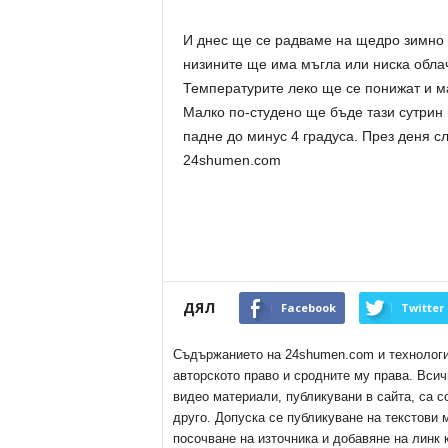
И днес ще се радваме на щедро зимно 
низините ще има мъгла или ниска облач
Температурите леко ще се понижат и м
Малко по-студено ще бъде тази сутрин
падне до минус 4 градуса. През деня с
24shumen.com
ДЯЛ
Facebook
Twitter
Съдържанието на 24shumen.com и технологиит
авторското право и сродните му права. Всич
видео материали, публикувани в сайта, са с
друго. Допуска се публикуване на текстови
посочване на източника и добавяне на линк