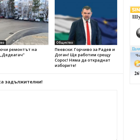
во
Общество
ючи ремонтът на
Пеевски: Горчиво за Радев и
 „Дедеагач“
Доган! Ще работим срещу
Сорос! Няма да откраднат
изборите!
са задължителни!