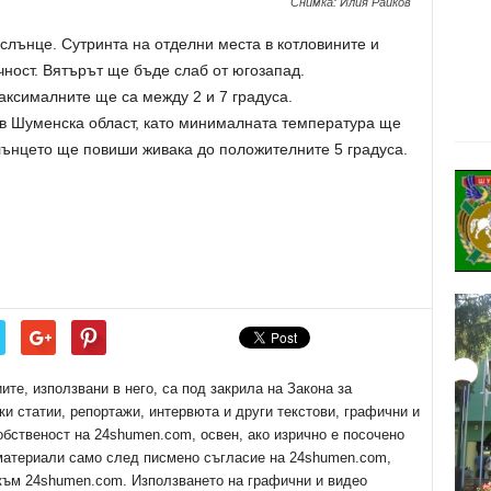
Снимка: Илия Райков
слънце. Сутринта на отделни места в котловините и
ност. Вятърът ще бъде слаб от югозапад.
аксималните ще са между 2 и 7 градуса.
 в Шуменска област, като минималната температура ще
лънцето ще повиши живака до положителните 5 градуса.
е, използвани в него, са под закрила на Закона за
ки статии, репортажи, интервюта и други текстови, графични и
обственост на 24shumen.com, освен, ако изрично е посочено
 материали само след писмено съгласие на 24shumen.com,
 към 24shumen.com. Използването на графични и видео