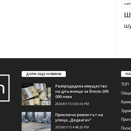
парк
сцен
ш
шу
ДОРИ ОЩЕ НОВИНИ
ПО
ТОП
Разпродадоха имущество
на длъжници за близо 209
Обще
000 лева
Крим
2026/01/15 6:03:26 PM
Здра
Приключи ремонтът на
Прогн
улица „Дедеагач“