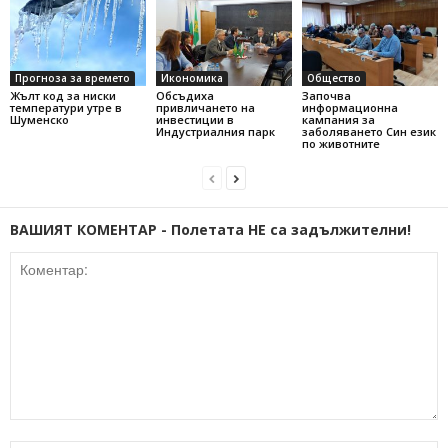
Прогноза за времето
Икономика
Общество
Жълт код за ниски
Обсъдиха
Започва
температури утре в
привличането на
информационна
Шуменско
инвестиции в
кампания за
Индустриалния парк
заболяването Син език
по животните
ВАШИЯТ КОМЕНТАР - Полетата НЕ са задължителни!