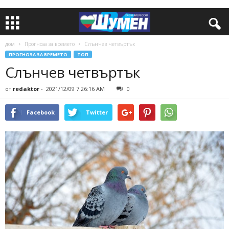
дом
Прогноза за времето
Слънчев четвъртък
ПРОГНОЗА ЗА ВРЕМЕТО
ТОП
Слънчев четвъртък
от
redaktor
-
2021/12/09 7:26:16 AM
0
Facebook
Twitter