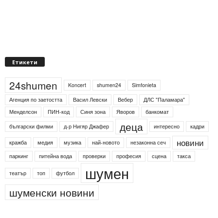
Етикети
24shumen
Koncert
shumen24
Simfonieta
Агенция по заетостта
Васил Левски
Вебер
ДЛС "Паламара"
Менделсон
ПИН-код
Синя зона
Яворов
банкомат
деца
български филми
д-р Нигяр Джафер
интересно
кадри
новини
кражба
медия
музика
най-новото
незаконна сеч
паркинг
питейна вода
проверки
професия
сцена
такса
шумен
театър
топ
футбол