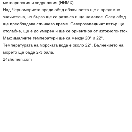
метеорология и хидрология (НИМХ).
Над Черноморието преди обяд облачността ще е предимно
значителна, но бързо ще се разкъса и ще намалее. След обяд
ще преобладава слънчево време. Северозападният вятър ще
отслабне, ще е до умерен и ще се ориентира от изток-югоизток.
Максималните температури ще са между 20° и 22°.
Температурата на морската вода е около 22°. Вълнението на
морето ще бъде 2-3 бала.
24shumen.com