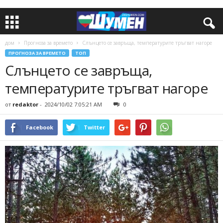
дом
Прогноза за времето
Слънцето се завръща, температурите тръгват нагоре
ПРОГНОЗА ЗА ВРЕМЕТО
ТОП
Слънцето се завръща,
температурите тръгват нагоре
от
redaktor
-
2024/10/02 7:05:21 AM
0
Facebook
Twitter