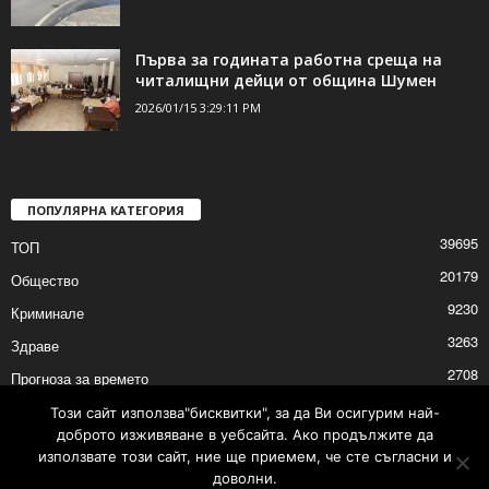
Първа за годината работна среща на
читалищни дейци от община Шумен
2026/01/15 3:29:11 PM
ПОПУЛЯРНА КАТЕГОРИЯ
39695
ТОП
20179
Общество
9230
Криминале
3263
Здраве
2708
Прогноза за времето
2527
Политика
Този сайт използва"бисквитки", за да Ви осигурим най-
доброто изживяване в уебсайта. Ако продължите да
2525
Култура
използвате този сайт, ние ще приемем, че сте съгласни и
доволни.