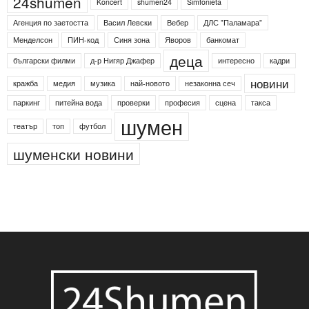
24shumen
Koncert
shumen24
Simfonieta
Агенция по заетостта
Васил Левски
Вебер
ДЛС "Паламара"
Менделсон
ПИН-код
Синя зона
Яворов
банкомат
деца
български филми
д-р Нигяр Джафер
интересно
кадри
новини
кражба
медия
музика
най-новото
незаконна сеч
паркинг
питейна вода
проверки
професия
сцена
такса
шумен
театър
топ
футбол
шуменски новини