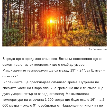
24shumen.com
В сряда ще е предимно слънчево. Вятърът постепенно ще се
ориентира от изток-югоизток и ще е слаб до умерен.
Максималните температури ще са между 19° и 24°, за Шумен –
около 22°.
В планините ще преобладава слънчево време. Сутринта по
високите части на Стара планина временно ще е мъгливо. Ще
духа умерен вятър от запад-югозапад. Максималната
температура на височина 1 200 метра ще бъде около 16°, на 2
000 метра – около 9°, съобщават от Националния институт по