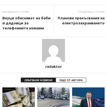
предишна статия
Следваща статия
Внуци обясняват на баби
Планови прекъсвания на
и дядовци за
електрозахранването
телефонните измами
redaktor
СВЪРЗАНИ НОВИНИ
ОЩЕ ОТ АВТОРА