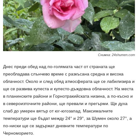
Снимка: 24shumen.com
Днес преди обед над по-голямата част от страната ще
преобладава слънчево време с разкъсана средна и висока
облачност. Около и след обяд атмосферата ще се лабилизира и
ще се развива купеста и купесто-дъждовна облачност. На места
в планинските райони и Горнотракийската низина, а по-късно и
в североизточните райони, ще превали и прегърми. Ще духа
слаб до умерен вятър от юг-югозапад. Максималните
температури ще бъдат между 24° и 29°, за Шумен около 27°, а
по-ниски ще се задържат дневните температури по
Черноморието.