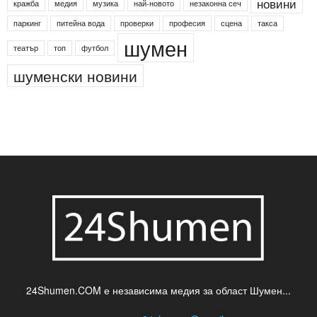
новини
кражба
медия
музика
най-новото
незаконна сеч
паркинг
питейна вода
проверки
професия
сцена
такса
шумен
театър
топ
футбол
шуменски новини
24Shumen.COM е независима медия за област Шумен...