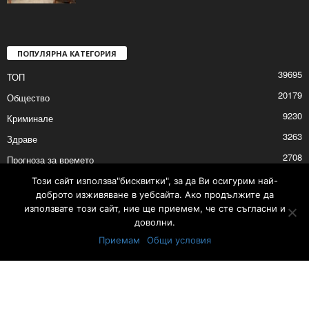
ПОПУЛЯРНА КАТЕГОРИЯ
39695
ТОП
20179
Общество
9230
Криминале
3263
Здраве
2708
Прогноза за времето
2527
Политика
Този сайт използва"бисквитки", за да Ви осигурим най-
доброто изживяване в уебсайта. Ако продължите да
2525
Култура
използвате този сайт, ние ще приемем, че сте съгласни и
доволни.
Приемам
Общи условия
Контакти
Реклама
© © 2017 24Shumen.COM. Изработка и поддръжка от
Timag.EU
и
CHOCHEV TEAM