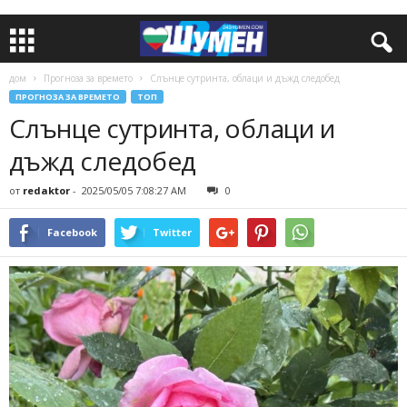
дом
Прогноза за времето
Слънце сутринта, облаци и дъжд следобед
ПРОГНОЗА ЗА ВРЕМЕТО
ТОП
Слънце сутринта, облаци и
дъжд следобед
от
redaktor
-
2025/05/05 7:08:27 AM
0
Facebook
Twitter