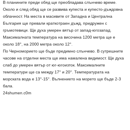
В планините преди обяд ще преобладава слънчево време.
Около и след обяд ще се развива купеста и купесто-дъждовна
облачност. На места в масивите от Западна и Централна
България ще превали краткотраен дъжд, придружен с
гръмотевици. Ще духа умерен вятър от запад-югозапад.
Максималната температура на височина 1200 метра ще е
около 18°, на 2000 метра около 12°.
По Черноморието ще бъде предимно слънчево. В сутрешните
часове на отделни места ще има намалена видимост. Ще духа
слаб до умерен вятър от юг-югоизток. Максималните
температури ще са между 17° и 20°. Температурата на
морската вода е 13°-15°. Вълнението на морето ще бъде 2-3
бала.
24shumen.c0m