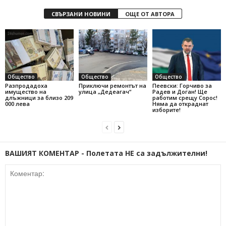
СВЪРЗАНИ НОВИНИ
ОЩЕ ОТ АВТОРА
Общество
Общество
Общество
Разпродадоха
Приключи ремонтът на
Пеевски: Горчиво за
имущество на
улица „Дедеагач“
Радев и Доган! Ще
длъжници за близо 209
работим срещу Сорос!
000 лева
Няма да откраднат
изборите!
ВАШИЯТ КОМЕНТАР - Полетата НЕ са задължителни!