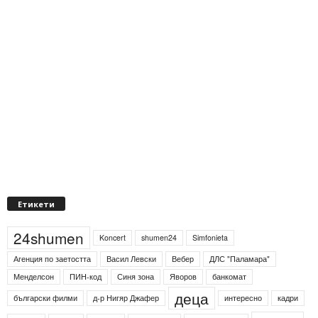
Етикети
24shumen
Koncert
shumen24
Simfonieta
Агенция по заетостта
Васил Левски
Вебер
ДЛС "Паламара"
Менделсон
ПИН-код
Синя зона
Яворов
банкомат
деца
български филми
д-р Нигяр Джафер
интересно
кадри