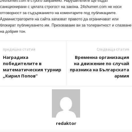
24shumen.com е строго забранено. Нарушителите ще бъдат
санкционирани с цялата строгост на закона. 24shumen.com не носи
отговорност за съдържанието на коментарите под публикациите.
Администраторите на сайта запазват правото да ограничават или
блокират публикуването им. Призоваваме ви за толерантност и спазване
на добрия тон.
предишна статия
Следваща статия
Наградиха
Временна организация
победителите в
на движение по случай
математическия турнир
празника на Българската
„Кирил Попов“
армия
redaktor