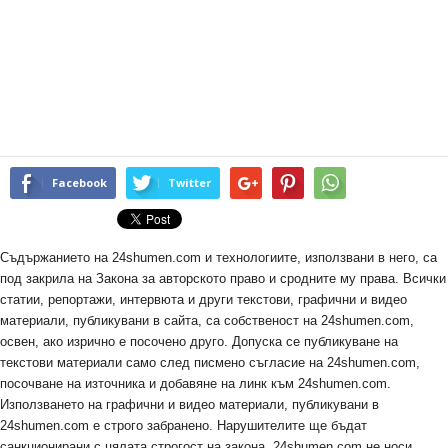
Facebook
Twitter
Съдържанието на 24shumen.com и технологиите, използвани в него, са
под закрила на Закона за авторското право и сродните му права. Всички
статии, репортажи, интервюта и други текстови, графични и видео
материали, публикувани в сайта, са собственост на 24shumen.com,
освен, ако изрично е посочено друго. Допуска се публикуване на
текстови материали само след писмено съгласие на 24shumen.com,
посочване на източника и добавяне на линк към 24shumen.com.
Използването на графични и видео материали, публикувани в
24shumen.com е строго забранено. Нарушителите ще бъдат
санкционирани с цялата строгост на закона. 24shumen.com не носи