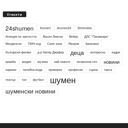
Етикети
24shumen
Koncert
shumen24
Simfonieta
Агенция по заетостта
Васил Левски
Вебер
ДЛС "Паламара"
Менделсон
ПИН-код
Синя зона
Яворов
банкомат
деца
български филми
д-р Нигяр Джафер
интересно
кадри
новини
кражба
медия
музика
най-новото
незаконна сеч
паркинг
питейна вода
проверки
професия
сцена
такса
шумен
театър
топ
футбол
шуменски новини