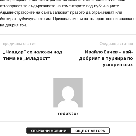
отговорност за съдържанието на коментарите под публикациите.
Администраторите на сайта запазват правото да ограничават или
блокират публикуването им. Призоваваме ви за толерантност и спазване
на добрия тон.
предишна статия
Следваща статия
„Чавдар“ се наложи над
Ивайло Енчев – най-
тима на „Младост“
добрият в турнира по
ускорен шах
redaktor
СВЪРЗАНИ НОВИНИ
ОЩЕ ОТ АВТОРА