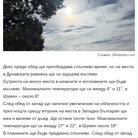
Снимка: 24shumen.com
Днес преди обяд ще преобладава слънчево време, но на места
в Дунавската равнина ще се задържи мъгливо.
Сутринта на много места в низините и котловините ще бъде
мъгливо. Минималните температури ще са между 6° и 11°, в
Шумен – около 8°.
След обяд от запад ще започне увеличение на облачността и
през нощта срещу вторник на места в Западна България ще
има и валежи от дъжд. Ще остане почти тихо. Максималните
температури ще са между 17° и 22°, в Шумен около 18°.
В планините ще бъде предимно слънчево. След обяд от запад