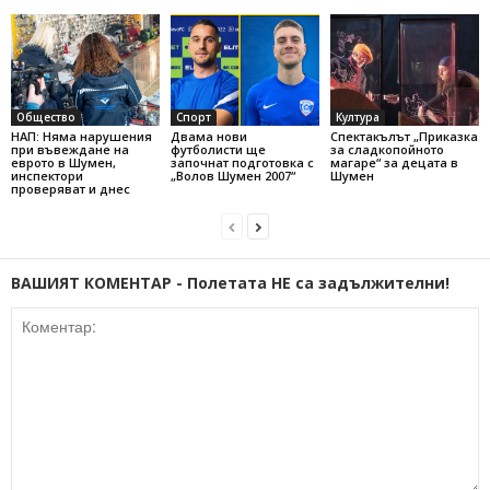
Общество
Спорт
Култура
НАП: Няма нарушения
Двама нови
Спектакълът „Приказка
при въвеждане на
футболисти ще
за сладкопойното
еврото в Шумен,
започнат подготовка с
магаре“ за децата в
инспектори
„Волов Шумен 2007“
Шумен
проверяват и днес
ВАШИЯТ КОМЕНТАР - Полетата НЕ са задължителни!