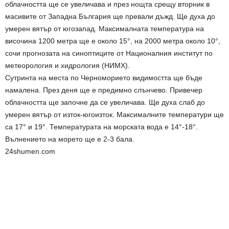
облачността ще се увеличава и през нощта срещу вторник в
масивите от Западна България ще превали дъжд. Ще духа до
умерен вятър от югозапад. Максималната температура на
височина 1200 метра ще е около 15°, на 2000 метра около 10°,
сочи прогнозата на синоптиците от Националния институт по
метеорология и хидрология (НИМХ).
Сутринта на места по Черноморието видимостта ще бъде
намалена. През деня ще е предимно слънчево. Привечер
облачността ще започне да се увеличава. Ще духа слаб до
умерен вятър от изток-югоизток. Максималните температури ще
са 17° и 19°. Температурата на морската вода е 14°-18°.
Вълнението на морето ще е 2-3 бала.
24shumen.com