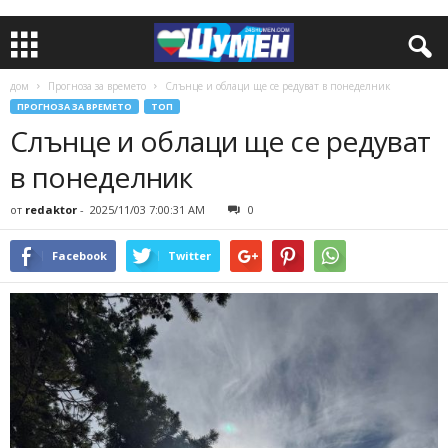
дом
Прогноза за времето
Слънце и облаци ще се редуват в понеделник
ПРОГНОЗА ЗА ВРЕМЕТО
ТОП
Слънце и облаци ще се редуват
в понеделник
от
redaktor
-
2025/11/03 7:00:31 AM
0
Facebook
Twitter