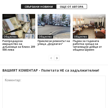
СВЪРЗАНИ НОВИНИ
ОЩЕ ОТ АВТОРА
Общество
Общество
Общество
Разпродадоха
Приключи ремонтът на
Първа за годината
имущество на
улица „Дедеагач“
работна среща на
длъжници за близо 209
читалищни дейци от
000 лева
община Шумен
ВАШИЯТ КОМЕНТАР - Полетата НЕ са задължителни!