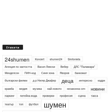
Етикети
24shumen
Koncert
shumen24
Simfonieta
Агенция по заетостта
Васил Левски
Вебер
ДЛС "Паламара"
Менделсон
ПИН-код
Синя зона
Яворов
банкомат
деца
български филми
д-р Нигяр Джафер
интересно
кадри
новини
кражба
медия
музика
най-новото
незаконна сеч