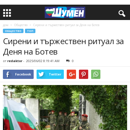
дом
Общество
Сирени и тържествен ритуал за Деня на Ботев
ОБЩЕСТВО
ТОП
Сирени и тържествен ритуал за
Деня на Ботев
от
redaktor
-
2025/06/02 8:19:41 AM
0
Facebook
Twitter