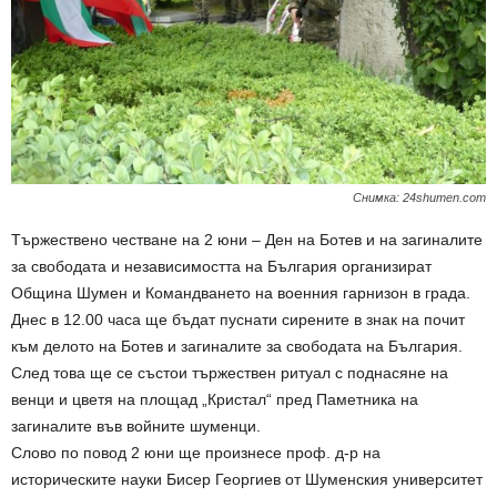
Снимка: 24shumen.com
Тържествено честване на 2 юни – Ден на Ботев и на загиналите
за свободата и независимостта на България организират
Община Шумен и Командването на военния гарнизон в града.
Днес в 12.00 часа ще бъдат пуснати сирените в знак на почит
към делото на Ботев и загиналите за свободата на България.
След това ще се състои тържествен ритуал с поднасяне на
венци и цветя на площад „Кристал“ пред Паметника на
загиналите във войните шуменци.
Слово по повод 2 юни ще произнесе проф. д-р на
историческите науки Бисер Георгиев от Шуменския университет