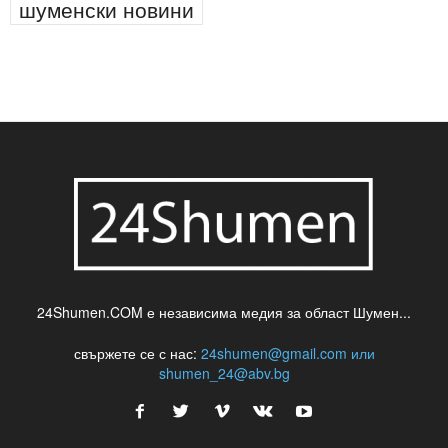
паркинг
питейна вода
проверки
професия
сцена
такса
шумен
театър
топ
футбол
шуменски новини
24Shumen.COM е независима медия за област Шумен...
свържете се с нас:
24shumen@gmail.com или