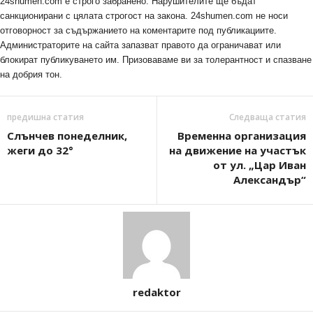
24shumen.com е строго забранено. Нарушителите ще бъдат
санкционирани с цялата строгост на закона. 24shumen.com не носи
отговорност за съдържанието на коментарите под публикациите.
Администраторите на сайта запазват правото да ограничават или
блокират публикуването им. Призоваваме ви за толерантност и спазване
на добрия тон.
предишна статия
Следваща статия
Слънчев понеделник,
Временна организация
жеги до 32°
на движение на участък
от ул. „Цар Иван
Александър“
redaktor