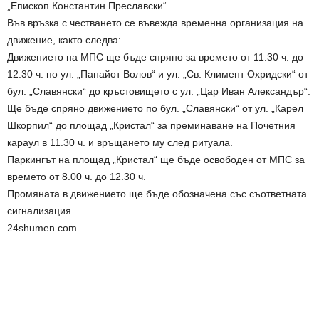
„Епископ Константин Преславски“.
Във връзка с честването се въвежда временна организация на
движение, както следва:
Движението на МПС ще бъде спряно за времето от 11.30 ч. до
12.30 ч. по ул. „Панайот Волов“ и ул. „Св. Климент Охридски“ от
бул. „Славянски“ до кръстовището с ул. „Цар Иван Александър“.
Ще бъде спряно движението по бул. „Славянски“ от ул. „Карел
Шкорпил“ до площад „Кристал“ за преминаване на Почетния
караул в 11.30 ч. и връщането му след ритуала.
Паркингът на площад „Кристал“ ще бъде освободен от МПС за
времето от 8.00 ч. до 12.30 ч.
Промяната в движението ще бъде обозначена със съответната
сигнализация.
24shumen.com