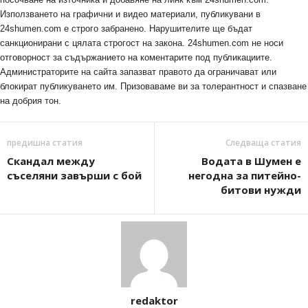
Използването на графични и видео материали, публикувани в
24shumen.com е строго забранено. Нарушителите ще бъдат
санкционирани с цялата строгост на закона. 24shumen.com не носи
отговорност за съдържанието на коментарите под публикациите.
Администраторите на сайта запазват правото да ограничават или
блокират публикуването им. Призоваваме ви за толерантност и спазване
на добрия тон.
предишна статия
Следваща статия
Скандал между
Водата в Шумен е
съселяни завърши с бой
негодна за питейно-
битови нужди
redaktor