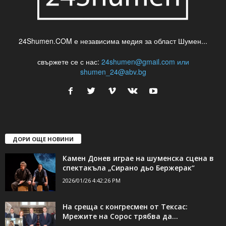
24Shumen.COM е независима медия за област Шумен...
свържете се с нас:
24shumen@gmail.com или
shumen_24@abv.bg
ДОРИ ОЩЕ НОВИНИ
Камен Донев играе на шуменска сцена в
спектакъла „Сирано дьо Бержерак“
2026/01/26 4:42:26 PM