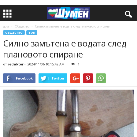
дом
Общество
Силно замътена е водата след плановото спиране
ОБЩЕСТВО
ТОП
Силно замътена е водата след
плановото спиране
от
redaktor
-
2024/11/06 10:15:42 AM
1
Facebook
Twitter