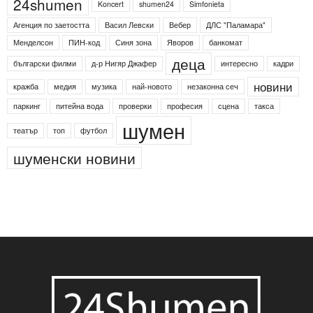
Етикети
24shumen
Koncert
shumen24
Simfonieta
Агенция по заетостта
Васил Левски
Вебер
ДЛС "Паламара"
Менделсон
ПИН-код
Синя зона
Яворов
банкомат
деца
български филми
д-р Нигяр Джафер
интересно
кадри
новини
кражба
медия
музика
най-новото
незаконна сеч
паркинг
питейна вода
проверки
професия
сцена
такса
шумен
театър
топ
футбол
шуменски новини