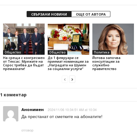
СВЪРЗАНИ НОВИНИ
ОЩЕ ОТ АВТОРА
Общество
Общество
Политика
На среща с конгресмен
До 1 февруари се
Йотова започва
от Тексас: Мрежите на
приемат номинации за
консултации за
Сорос трябва да бъдат
„Наградата на Шумен
служебно
премахнати!
за социални услуги“
правителство
1 коментар
Анонимен
2024/11/06 10:34:51 AM at 10:34
Да престанат от сметките на абонатите!
отговор