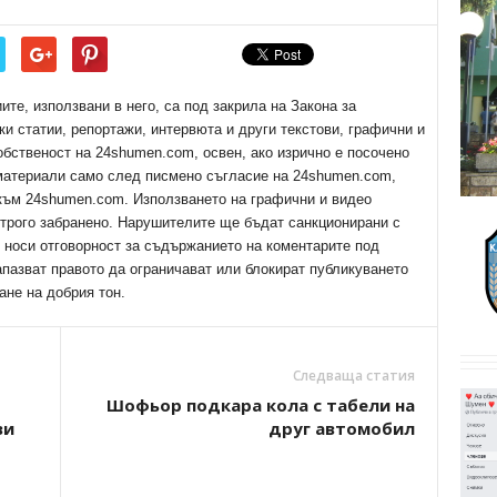
е, използвани в него, са под закрила на Закона за
ки статии, репортажи, интервюта и други текстови, графични и
обственост на 24shumen.com, освен, ако изрично е посочено
 материали само след писмено съгласие на 24shumen.com,
 към 24shumen.com. Използването на графични и видео
трого забранено. Нарушителите ще бъдат санкционирани с
е носи отговорност за съдържанието на коментарите под
апазват правото да ограничават или блокират публикуването
ане на добрия тон.
Следваща статия
Шофьор подкара кола с табели на
ви
друг автомобил