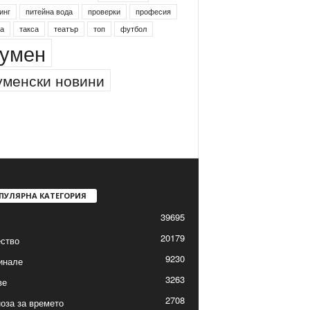
инг
питейна вода
проверки
професия
а
такса
театър
топ
футбол
умен
менски новини
ПУЛЯРНА КАТЕГОРИЯ
39695
20179
ство
9230
инале
3263
ве
2708
оза за времето