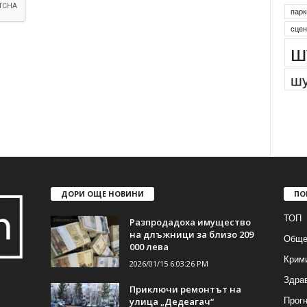
парк
сцен
ш
шу
ДОРИ ОЩЕ НОВИНИ
ПО
ТОП
Разпродадоха имущество
на длъжници за близо 209
Обще
000 лева
Крим
2026/01/15 6:03:26 PM
Здра
Приключи ремонтът на
Прогн
улица „Дедеагач“