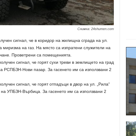
Снимка: 24shumen.com
учен сигнал, че в коридор на жилищна сграда на ул.
 миризма на газ. На място са изпратени служители на
чане. Проветрени са помещенията.
олучен сигнал, че горят сухи треви в землището на град
на РСПБЗН-Нови пазар. За гасенето им са използвани 2
лучен сигнал, че горят отпадъци в двор на ул. „Рила“
 на УПБЗН-Върбица. За гасенето им са използвани 2