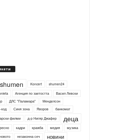
икети
4shumen
Koncert
shumen24
onieta
Агенция по заетостта
Васил Левски
ер
ДЛС "Паламара"
Менделсон
-код
Синя зона
Яворов
банкомат
деца
арски филми
д-р Нигяр Джафер
ресно
кадри
кражба
медия
музика
новини
новото
незаконна сеч