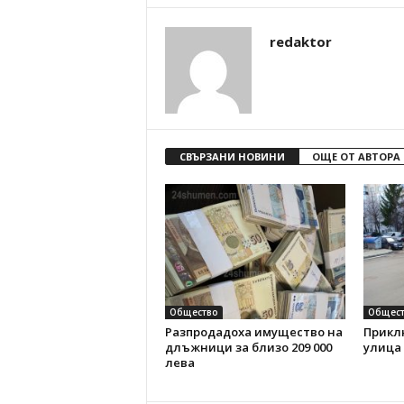
redaktor
СВЪРЗАНИ НОВИНИ
ОЩЕ ОТ АВТОРА
Общество
Общест
Разпродадоха имущество на
Прикл
длъжници за близо 209 000
улица
лева