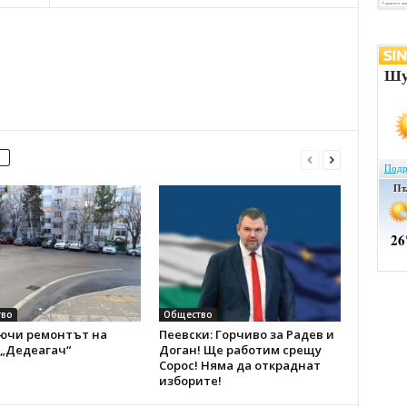
во
Общество
ючи ремонтът на
Пеевски: Горчиво за Радев и
 „Дедеагач“
Доган! Ще работим срещу
Сорос! Няма да откраднат
изборите!