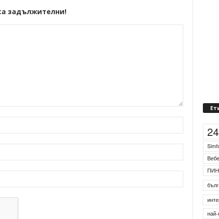
са задължителни!
Ет
2
Simf
Веб
ПИН
бълг
инте
най-