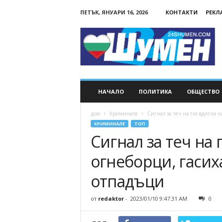
ПЕТЪК, ЯНУАРИ 16, 2026
КОНТАКТИ
РЕКЛ
24Shumen.COM
НАЧАЛО
ПОЛИТИКА
ОБЩЕСТВО
дом
Криминале
Сигнал за теч на газ вдигна на
КРИМИНАЛЕ
ТОП
Сигнал за теч на 
огнеборци, гасих
отпадъци
от
redaktor
-
2023/01/10 9:47:31 AM
0