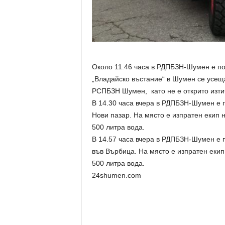
Около 11.46 часа в РДПБЗН-Шумен е пол
„Владайско въстание“ в Шумен се усеща
РСПБЗН Шумен, като не е открито изти
В 14.30 часа вчера в РДПБЗН-Шумен е п
Нови пазар. На място е изпратен екип 
500 литра вода.
В 14.57 часа вчера в РДПБЗН-Шумен е по
във Върбица. На място е изпратен екип
500 литра вода.
24shumen.com