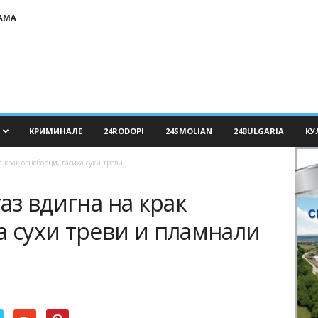
АМА
КРИМИНАЛЕ
24RODOPI
24SMOLIAN
24BULGARIA
КУ
 крак огнеборци, гасиха сухи треви...
газ вдигна на крак
а сухи треви и пламнали