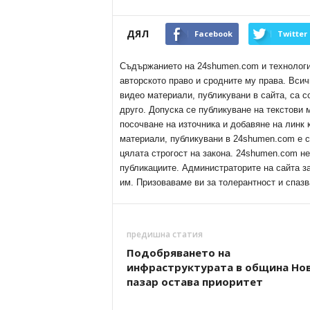
ДЯЛ
Facebook
Twitter
Съдържанието на 24shumen.com и технологиит
авторското право и сродните му права. Всич
видео материали, публикувани в сайта, са с
друго. Допуска се публикуване на текстови
посочване на източника и добавяне на линк
материали, публикувани в 24shumen.com е с
цялата строгост на закона. 24shumen.com н
публикациите. Администраторите на сайта з
им. Призоваваме ви за толерантност и спазв
предишна статия
Подобряването на
инфраструктурата в община Но
пазар остава приоритет