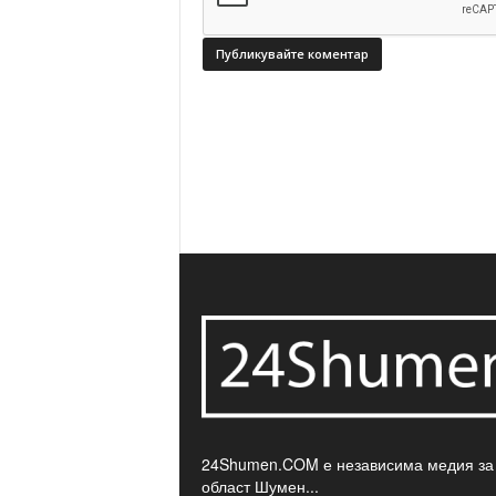
24Shumen.COM е независима медия за
област Шумен...