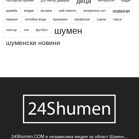
деца
български филми
д-р Нигяр Джафер
интересно
кадри
новини
кражба
медия
музика
най-новото
незаконна сеч
паркинг
питейна вода
проверки
професия
сцена
такса
шумен
театър
топ
футбол
шуменски новини
24Shumen.COM е независима медия за област Шумен...