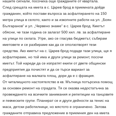
нашите сигнали, посочиха още гражданите от квартала.
След срещата на кмета в с. Царев брод в приемната дойде
гражданин, който постави въпроса за асфалтирането на 150
метра улица в селото, както и за изкопните работи на ул. „Боян
Българанов“ и ул. „Червено знаме“ в с. Царев брод. Кметът
обясни, че тази година се залагат 500 хил. лв. за асфалтиране
на улици по селата. Утре, ако се гласува бюджетът, събирам
кметовете и се разбираме как да се оползотворят тези
средства. Ако кметът на с. Царев брод подаде тази улица, ще я
асфалтираме, но той има и други улици за ремонт, посочи
кметът. Той нареди да се изпратят екипи от двете общински
предприятия да почистят и да се търси вариант за
асфалтиране на малката площ, дори да е с фракция.
От читалищното настоятелство в кв. Мътница потърсиха помощ
за основен ремонт на сградата. Тя се оказва недостатъчна за
провеждането на всичките занимания и репетиции на танцовите
и певческите групи. Планират се и други дейности за тенис на
маса, детски работилници, но мястото е ограничено. Затова
гражданите отправиха предложение в приемния ден на кмета