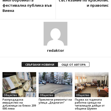
фестивална публика във
и правопис
Виена
redaktor
СВЪРЗАНИ НОВИНИ
ОЩЕ ОТ АВТОРА
Общество
Общество
Общество
Разпродадоха
Приключи ремонтът на
Първа за годината
имущество на
улица „Дедеагач“
работна среща на
длъжници за близо 209
читалищни дейци от
000 лева
община Шумен