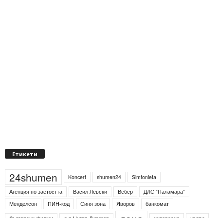
Етикети
24shumen
Koncert
shumen24
Simfonieta
Агенция по заетостта
Васил Левски
Вебер
ДЛС "Паламара"
Менделсон
ПИН-код
Синя зона
Яворов
банкомат