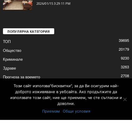
2026/01/15 3:29:11 PM
ПОПУЛЯРНА КАТЕГОРИЯ
39695
ТОП
20179
Общество
9230
Криминале
3263
Здраве
2708
Прогноза за времето
2527
Политика
Този сайт използва"бисквитки", за да Ви осигурим най-
доброто изживяване в уебсайта. Ако продължите да
2525
Култура
използвате този сайт, ние ще приемем, че сте съгласни и
доволни.
Приемам
Общи условия
Контакти
Реклама
© © 2017 24Shumen.COM. Изработка и поддръжка от
Timag.EU
и