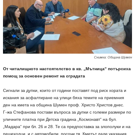
Снимка: Община Шумен
От читалищното настоятелство в кв. „Мътница“ потърсиха
помощ за основен ремонт на сградата
Сигнали за дупки, които от години поставят под риск хората и
искания за асфалтиране на улици бяха темите на приемния
ден на кмета на община Шумен проф. Христо Христов днес.
Г-жа Стефанова постави въпроса за дупки с големи размери по
уличните платна при Детска градина „Космонавт“ на бул.
„Мадара“ при бл. 26 и 28. Те са предпоставка за злополуки и на
пешеходци, и с автомобили, посочи тя. Кметът даде указания