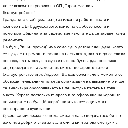
да се включат в графика на ОП „Строителство и
благоустройство“.
Гражданите съобщиха също за изкопни работи, шахти и
кранове на ВиК-дружеството, които не са обезопасени и
помолиха Общината за съдействие изкопите да се заравят след
ремонтите.
На бул. „Ришки проход“ има само една детска площадка, която
се нуждае от ремонт и смяна на настилката, както и да се сложи
пешеходна пътека до закусвалните на булеварда, посочиха
още гражданите, а заместник-кметът по строителство и
благоустройство инж. Андреан Ваньов обясни, че в момента се
обсъжда Генералният план за организация на движението и ще
се анализира обособяването на пешеходна пътека на това
място. Хората поставиха въпроса и за оформяне на короните
на чинарите по бул. „Мадара“, по които все още имало
неотстранени сухи клони.
Досега си мислехме, че няма смисъл да се подават жалби, но
вече има добри отзиви за вас и екипа ви и затова сме тук и с