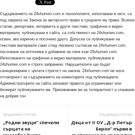
Съдържанието на 24shumen.com и технологиите, използвани в него, са
под закрила на Закона за авторското право и сродните му права. Всички
статии, репортажи, интервюта и други текстови, графични и видео
материали, публикувани в сайта, са собственост на 24shumen.com,
освен, ако изрично е посочено друго. Допуска се публикуване на
текстови материали само след писмено съгласие на 24shumen.com,
посочване на източника и добавяне на линк към 24shumen.com.
Използването на графични и видео материали, публикувани в
24shumen.com е строго забранено. Нарушителите ще бъдат
санкционирани с цялата строгост на закона. 24shumen.com не носи
отговорност за съдържанието на коментарите под публикациите.
Администраторите на сайта запазват правото да ограничават или
блокират публикуването им. Призоваваме ви за толерантност и спазване
на добрия тон.
предишна статия
Следваща статия
„Родни звуци“ спечели
Деца от II ОУ „Д-р Петър
сърцата на
Берон“ първи в
многобройната
състезание по краснопис