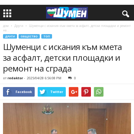
дом
Други
Шуменци с искания към кмета за асфалт, детски площадки и ремонт
на...
ДРУГИ
ОБЩЕСТВО
ТОП
Шуменци с искания към кмета
за асфалт, детски площадки и
ремонт на сграда
от
redaktor
-
2025/04/28 6:56:08 PM
0
Facebook
Twitter