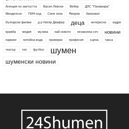
Етикети
24shumen
Koncert
shumen24
Simfonieta
Агенция по заетостта
Васил Левски
Вебер
ДЛС "Паламара"
Менделсон
ПИН-код
Синя зона
Яворов
банкомат
деца
български филми
д-р Нигяр Джафер
интересно
кадри
новини
кражба
медия
музика
най-новото
незаконна сеч
паркинг
питейна вода
проверки
професия
сцена
такса
шумен
театър
топ
футбол
шуменски новини