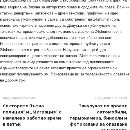
Съдържанието на 24shumen.com и технологиите, използвани в него, са
под закрила на Закона за авторското право и сродните му права. Всички
статии, репортажи, интервюта и други текстови, графични и видео
материали, публикувани в сайта, са собственост на 24shumen.com,
освен, ако изрично е посочено друго. Допуска се публикуване на
текстови материали само след писмено съгласие на 24shumen.com,
посочване на източника и добавяне на линк към 24shumen.com.
Използването на графични и видео материали, публикувани в
24shumen.com е строго забранено. Нарушителите ще бъдат
санкционирани с цялата строгост на закона. 24shumen.com не носи
отговорност за съдържанието на коментарите под публикациите.
Администраторите на сайта запазват правото да ограничават или
блокират публикуването им. Призоваваме ви за толерантност и спазване
на добрия тон.
предишна статия
Следваща статия
Секторите Пътна
Закупуват по проект
полиция“ и „Миграция“ с
автомобили,
намалено работно време
термокамера, бинокли и
в петък
фотокапани за опазване