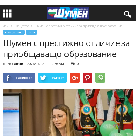
дом
Общество
Шумен с престижно отличие за приобщаващо образование
ОБЩЕСТВО
ТОП
Шумен с престижно отличие за
приобщаващо образование
от
redaktor
-
2026/06/02 11:12:56 AM
0
Facebook
Twitter