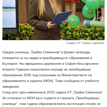
Снимка: СУ "Трайко Симеонов"
Средно училище „Трайко Симеонов“ в Шумен затвърди
позицията си на лидер в приобщаващото образование в
България. На официална церемония в София бяха връчени
вторите Годишни национални награди за приобщаващо
образование 2026 под патронажа на Министерството на
образованието и науката (МОН). Това съобщиха от учебното
заведение.
След като през изминалата 2025 година СУ „Трайко Симеонов“
бе отличено от МОН като първото в страната „Приобщаващо
училище“, тази година образователната институция отново се