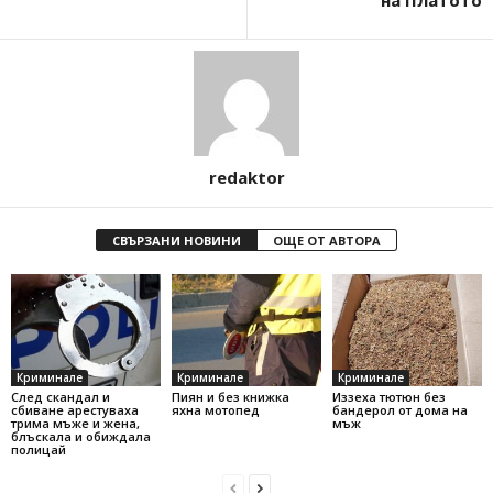
на Платото
redaktor
СВЪРЗАНИ НОВИНИ
ОЩЕ ОТ АВТОРА
Криминале
Криминале
Криминале
След скандал и
Пиян и без книжка
Иззеха тютюн без
сбиване арестуваха
яхна мотопед
бандерол от дома на
трима мъже и жена,
мъж
блъскала и обиждала
полицай