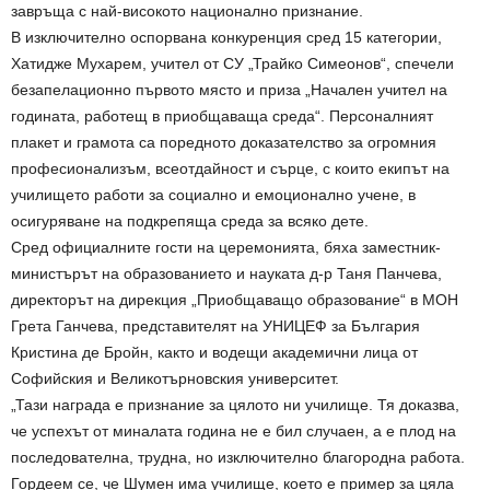
завръща с най-високото национално признание.
В изключително оспорвана конкуренция сред 15 категории,
Хатидже Мухарем, учител от СУ „Трайко Симеонов“, спечели
безапелационно първото място и приза „Начален учител на
годината, работещ в приобщаваща среда“. Персоналният
плакет и грамота са поредното доказателство за огромния
професионализъм, всеотдайност и сърце, с които екипът на
училището работи за социално и емоционално учене, в
осигуряване на подкрепяща среда за всяко дете.
Сред официалните гости на церемонията, бяха заместник-
министърът на образованието и науката д-р Таня Панчева,
директорът на дирекция „Приобщаващо образование“ в МОН
Грета Ганчева, представителят на УНИЦЕФ за България
Кристина де Бройн, както и водещи академични лица от
Софийския и Великотърновския университет.
„Тази награда е признание за цялото ни училище. Тя доказва,
че успехът от миналата година не е бил случаен, а е плод на
последователна, трудна, но изключително благородна работа.
Гордеем се, че Шумен има училище, което е пример за цяла