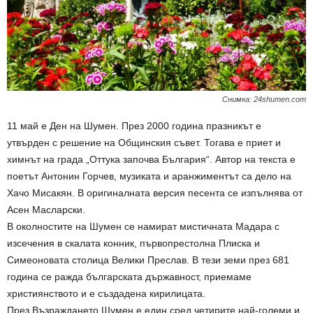
Снимка: 24shumen.com
11 май е Ден на Шумен. През 2000 година празникът е
утвърден с решение на Общинския съвет. Тогава е приет и
химнът на града „Оттука започва България“. Автор на текста е
поетът Антонин Горчев, музиката и аранжиментът са дело на
Хачо Мисакян. В оригиналната версия песента се изпълнява от
Асен Масларски.
В околностите на Шумен се намират мистичната Мадара с
изсечения в скалата конник, първопрестолна Плиска и
Симеоновата столица Велики Преслав. В тези земи през 681
година се ражда българската държавност, приемаме
християнството и е създадена кирилицата.
През Възраждането Шумен е един сред четирите най-големи и