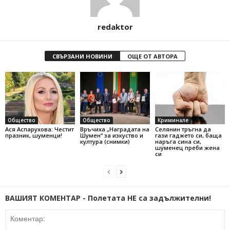
redaktor
СВЪРЗАНИ НОВИНИ
ОЩЕ ОТ АВТОРА
Общество
Общество
Криминале
Ася Аспарухова: Честит
Връчиха „Наградата на
Селянин тръгна да
празник, шуменци!
Шумен“ за изкуство и
гази гаджето си, баща
култура (снимки)
наръга сина си,
шуменец преби жена
си
ВАШИЯТ КОМЕНТАР - Полетата НЕ са задължителни!