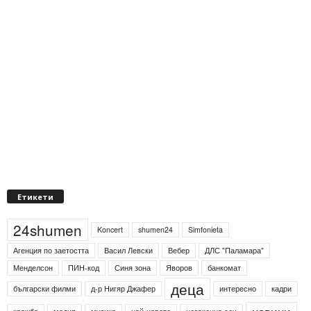
Етикети
24shumen
Koncert
shumen24
Simfonieta
Агенция по заетостта
Васил Левски
Вебер
ДЛС "Паламара"