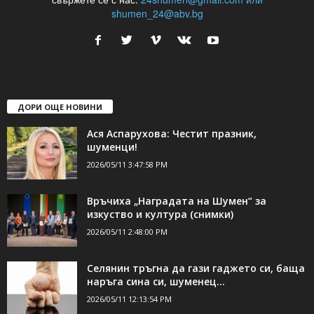
24Shumen.COM е независима медия за област Шумен...
свържете се с нас:
24shumen@gmail.com или
shumen_24@abv.bg
ДОРИ ОЩЕ НОВИНИ
Ася Аспарухова: Честит празник,
шуменци!
2026/05/11 3:47:58 PM
Връчиха „Наградата на Шумен“ за
изкуство и култура (снимки)
2026/05/11 2:48:00 PM