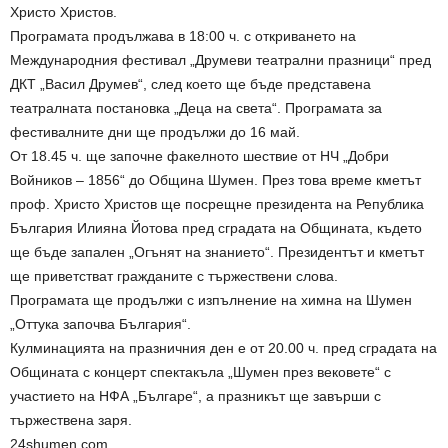
Христо Христов.
Програмата продължава в 18:00 ч. с откриването на
Международния фестивал „Друмеви театрални празници“ пред
ДКТ „Васил Друмев“, след което ще бъде представена
театралната постановка „Деца на света“. Програмата за
фестивалните дни ще продължи до 16 май.
От 18.45 ч. ще започне факелното шествие от НЧ „Добри
Войников – 1856“ до Община Шумен. През това време кметът
проф. Христо Христов ще посрещне президента на Република
България Илияна Йотова пред сградата на Общината, където
ще бъде запален „Огънят на знанието“. Президентът и кметът
ще приветстват гражданите с тържествени слова.
Програмата ще продължи с изпълнение на химна на Шумен
„Оттука започва България“.
Кулминацията на празничния ден е от 20.00 ч. пред сградата на
Общината с концерт спектакъла „Шумен през вековете“ с
участието на НФА „Българе“, а празникът ще завърши с
тържествена заря.
24shumen.com