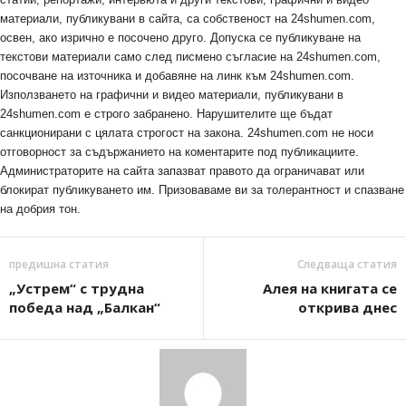
материали, публикувани в сайта, са собственост на 24shumen.com,
освен, ако изрично е посочено друго. Допуска се публикуване на
текстови материали само след писмено съгласие на 24shumen.com,
посочване на източника и добавяне на линк към 24shumen.com.
Използването на графични и видео материали, публикувани в
24shumen.com е строго забранено. Нарушителите ще бъдат
санкционирани с цялата строгост на закона. 24shumen.com не носи
отговорност за съдържанието на коментарите под публикациите.
Администраторите на сайта запазват правото да ограничават или
блокират публикуването им. Призоваваме ви за толерантност и спазване
на добрия тон.
предишна статия
Следваща статия
„Устрем“ с трудна
Алея на книгата се
победа над „Балкан“
открива днес