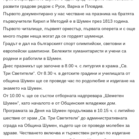
развити градове редом с Русе, Варна и Пловдив.
Първото документирано у нас честване на празника на братята
първоучители Кирил и Методий е в Шумен през 1813 година.
Първото читалище, първият оркестър, първата оперета и с още
много първи неща могат да се гордеят шуменци.
Градът е дал на българският спорт олимпийски, световни и
европейски шампиони. Бележити хуманитаристи и учени са
родени и работили в Шумен.
Днес празникът ще започне в 8.00 ч. с литургия в храма „Св.
Три Светители“. От 8.30 ч. в детските градини и училищата от
община Шумен ще се проведе час по родолюбие и издигане на
знамето на Шумен.
От 10.00 ч. ще се състои отборната надпревара „Шеметен
Шумен“, като началото е от Общинския младежки дом.
Програмата за Деня на Шумен продължава в 10.15 ч. с литийно
шествие от храм „Св. Три Светители“ до административната
сграда на Община Шумен, където ще се проведе молебен за
здраве. Честването включва и тържествен ритуал по издигане