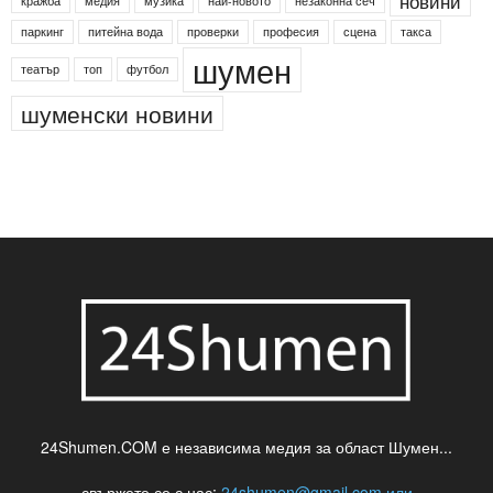
Менделсон
ПИН-код
Синя зона
Яворов
банкомат
деца
български филми
д-р Нигяр Джафер
интересно
кадри
новини
кражба
медия
музика
най-новото
незаконна сеч
паркинг
питейна вода
проверки
професия
сцена
такса
шумен
театър
топ
футбол
шуменски новини