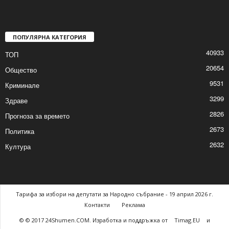
Селянин тръгна да гази гаджето си, баща
наръга сина си, шуменец...
2026/05/11 12:13:54 PM
ПОПУЛЯРНА КАТЕГОРИЯ
40933
ТОП
20654
Общество
9531
Криминале
3299
Здраве
2826
Прогноза за времето
2673
Политика
2632
Култура