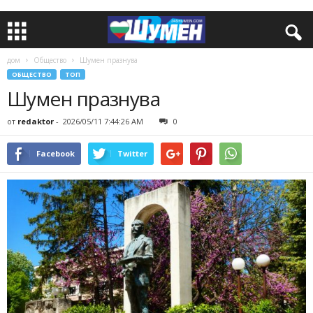
дом
Общество
Шумен празнува
ОБЩЕСТВО
ТОП
Шумен празнува
от
redaktor
-
2026/05/11 7:44:26 AM
0
Facebook
Twitter