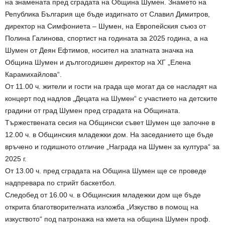
на знамената пред сградата на Община Шумен. Знамето на
Република България ще бъде издигнато от Славил Димитров,
директор на Симфониета – Шумен, на Европейския съюз от
Полина Галинова, спортист на годината за 2025 година, а на
Шумен от Деян Ефтимов, носител на златната значка на
Община Шумен и дългогодишен директор на ХГ „Елена
Карамихайлова“.
От 11.00 ч. жители и гости на града ще могат да се насладят на
концерт под надлов „Децата на Шумен“ с участието на детските
градини от град Шумен пред сградата на Общината.
Тържествената сесия на Общински съвет Шумен ще започне в
12.00 ч. в Общинския младежки дом. На заседанието ще бъде
връчено и годишното отличие „Награда на Шумен за култура“ за
2025 г.
От 13.00 ч. пред сградата на Община Шумен ще се проведе
надпревара по стрийт баскетбол.
Следобед от 16.00 ч. в Общинския младежки дом ще бъде
открита благотворителната изложба „Изкуство в помощ на
изкуството“ под патронажа на кмета на община Шумен проф.